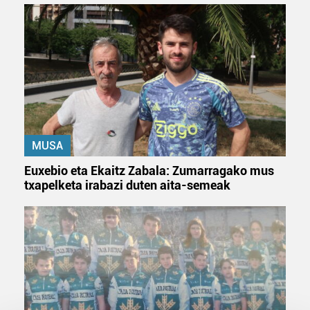
MUSA
Euxebio eta Ekaitz Zabala: Zumarragako mus
txapelketa irabazi duten aita-semeak