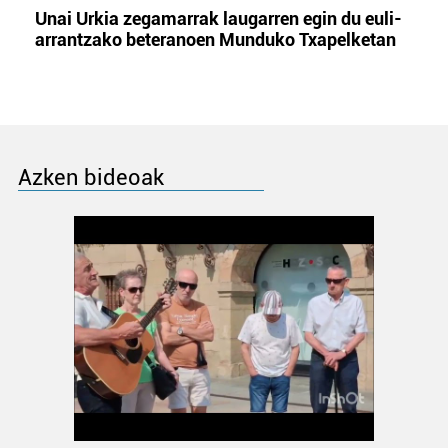
Unai Urkia zegamarrak laugarren egin du euli-
arrantzako beteranoen Munduko Txapelketan
Azken bideoak