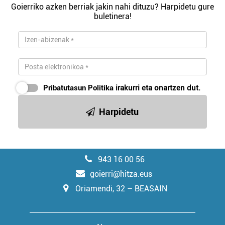
Goierriko azken berriak jakin nahi dituzu? Harpidetu gure
buletinera!
Pribatutasun Politika
irakurri eta onartzen dut.
Harpidetu
943 16 00 56
goierri@hitza.eus
Oriamendi, 32 – BEASAIN