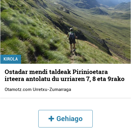
KIROLA
Ostadar mendi taldeak Pirinioetara
irteera antolatu du urriaren 7, 8 eta 9rako
Otamotz.com Urretxu-Zumarraga
Gehiago