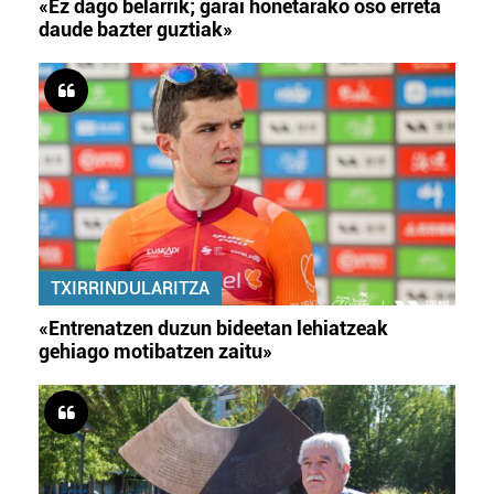
«Ez dago belarrik; garai honetarako oso erreta
daude bazter guztiak»
TXIRRINDULARITZA
«Entrenatzen duzun bideetan lehiatzeak
gehiago motibatzen zaitu»