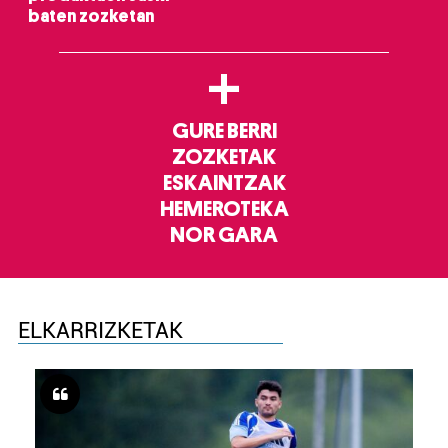
baten zozketan
+
GURE BERRI
ZOZKETAK
ESKAINTZAK
HEMEROTEKA
NOR GARA
ELKARRIZKETAK