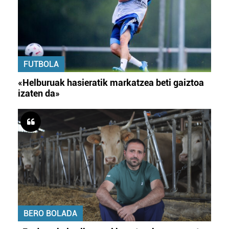
FUTBOLA
«Helburuak hasieratik markatzea beti gaiztoa
izaten da»
BERO BOLADA