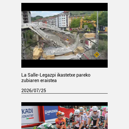
La Salle-Legazpi ikastetxe pareko
zubiaren eraistea
2026/07/25