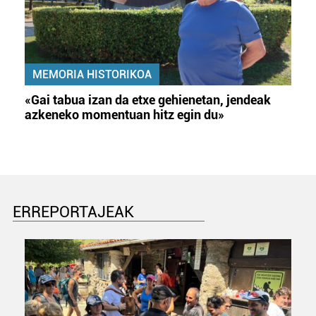
MEMORIA HISTORIKOA
«Gai tabua izan da etxe gehienetan, jendeak
azkeneko momentuan hitz egin du»
ERREPORTAJEAK