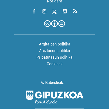
Nor gara
Argitalpen politika
Aniztasun politika
Pribatutasun politika
Cookieak
Babesleak: