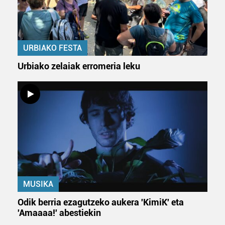
URBIAKO FESTA
Urbiako zelaiak erromeria leku
MUSIKA
Odik berria ezagutzeko aukera 'KimiK' eta
'Amaaaa!' abestiekin