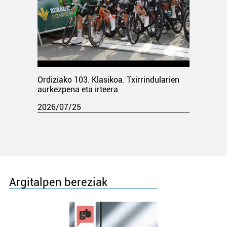
Ordiziako 103. Klasikoa. Txirrindularien
aurkezpena eta irteera
2026/07/25
Argitalpen bereziak