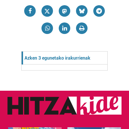
Azken 3 egunetako irakurrienak