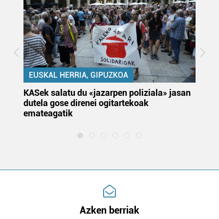
EUSKAL HERRIA, GIPUZKOA
KASek salatu du «jazarpen poliziala» jasan
Pa
dutela gose direnei ogitartekoak
da
emateagatik
«s
Azken berriak