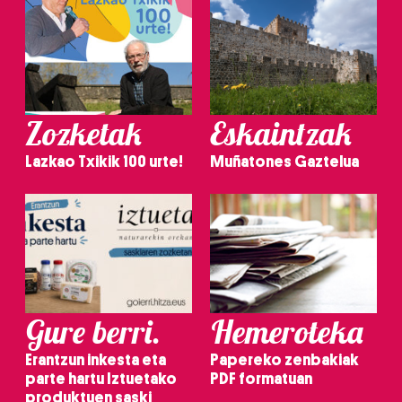
Zozketak
Eskaintzak
Lazkao Txikik 100 urte!
Muñatones Gaztelua
Gure berri.
Hemeroteka
Erantzun inkesta eta
Papereko zenbakiak
parte hartu Iztuetako
PDF formatuan
produktuen saski