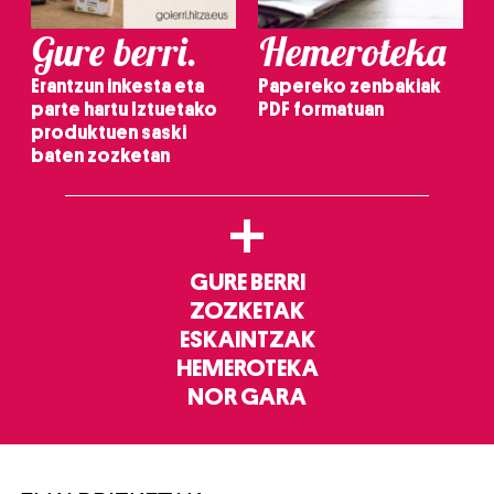
Gure berri.
Hemeroteka
Erantzun inkesta eta
Papereko zenbakiak
parte hartu Iztuetako
PDF formatuan
produktuen saski
baten zozketan
+
GURE BERRI
ZOZKETAK
ESKAINTZAK
HEMEROTEKA
NOR GARA