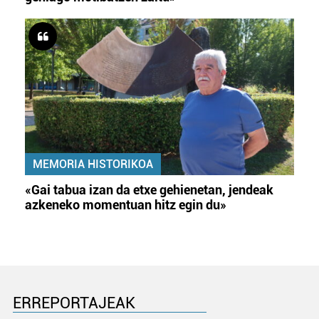
MEMORIA HISTORIKOA
«Gai tabua izan da etxe gehienetan, jendeak
azkeneko momentuan hitz egin du»
ERREPORTAJEAK