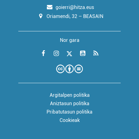
goierri@hitza.eus
Oriamendi, 32 – BEASAIN
Nor gara
Argitalpen politika
Aniztasun politika
Pribatutasun politika
Cookieak