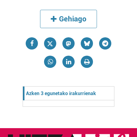
Gehiago
Azken 3 egunetako irakurrienak