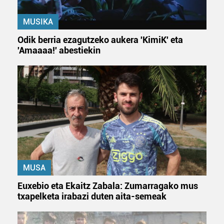
MUSIKA
Odik berria ezagutzeko aukera 'KimiK' eta
'Amaaaa!' abestiekin
MUSA
Euxebio eta Ekaitz Zabala: Zumarragako mus
txapelketa irabazi duten aita-semeak