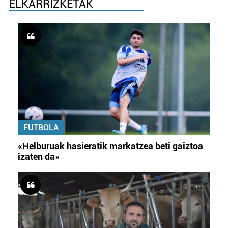
ELKARRIZKETAK
FUTBOLA
«Helburuak hasieratik markatzea beti gaiztoa
izaten da»