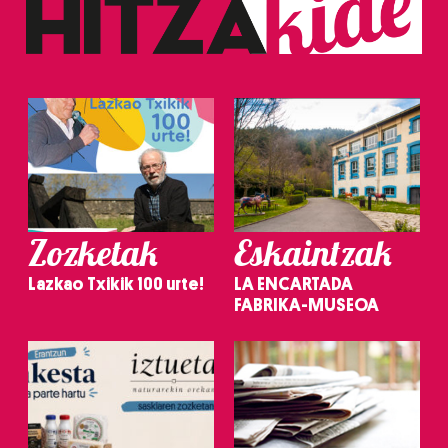
Zozketak
Eskaintzak
Lazkao Txikik 100 urte!
LA ENCARTADA
FABRIKA-MUSEOA