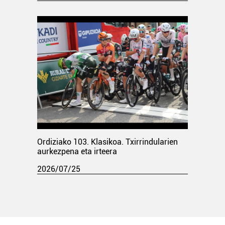
Ordiziako 103. Klasikoa. Txirrindularien
aurkezpena eta irteera
2026/07/25