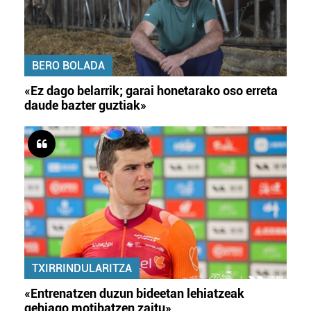
BERO BOLADA
«Ez dago belarrik; garai honetarako oso erreta
daude bazter guztiak»
TXIRRINDULARITZA
«Entrenatzen duzun bideetan lehiatzeak
gehiago motibatzen zaitu»