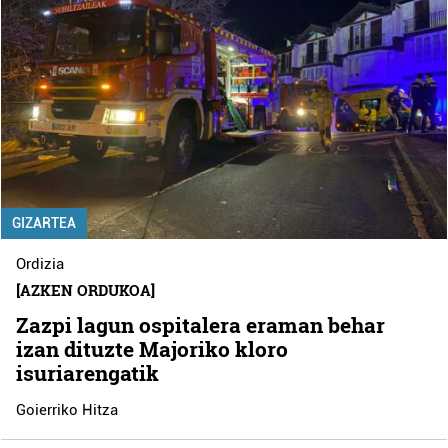
GIZARTEA
Ordizia
[AZKEN ORDUKOA]
Zazpi lagun ospitalera eraman behar
izan dituzte Majoriko kloro
isuriarengatik
Goierriko Hitza