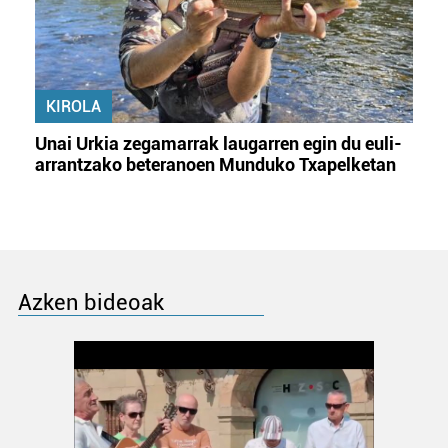
KIROLA
Unai Urkia zegamarrak laugarren egin du euli-
arrantzako beteranoen Munduko Txapelketan
Azken bideoak