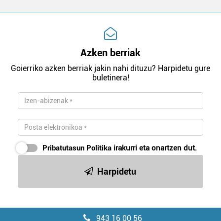
Azken berriak
Goierriko azken berriak jakin nahi dituzu? Harpidetu gure
buletinera!
Pribatutasun Politika
irakurri eta onartzen dut.
Harpidetu
943 16 00 56