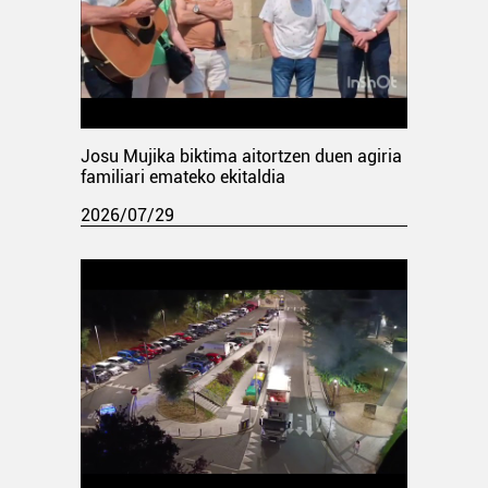
Josu Mujika biktima aitortzen duen agiria
familiari emateko ekitaldia
2026/07/29