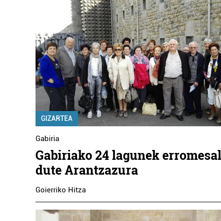
GIZARTEA
Gabiria
Gabiriako 24 lagunek erromesal
dute Arantzazura
Goierriko Hitza