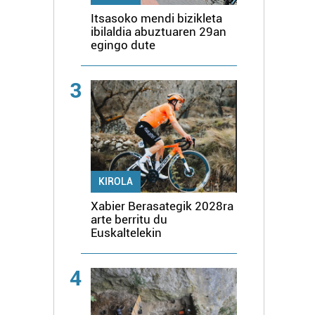
Itsasoko mendi bizikleta
ibilaldia abuztuaren 29an
egingo dute
3
KIROLA
Xabier Berasategik 2028ra
arte berritu du
Euskaltelekin
4