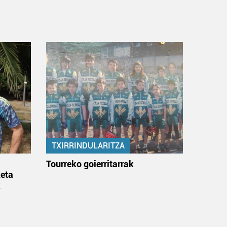
TXIRRINDULARITZA
:
Tourreko goierritarrak
eta
k