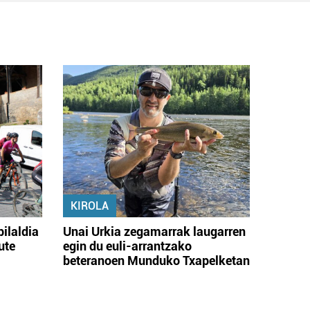
KIROLA
bilaldia
Unai Urkia zegamarrak laugarren
ute
egin du euli-arrantzako
beteranoen Munduko Txapelketan