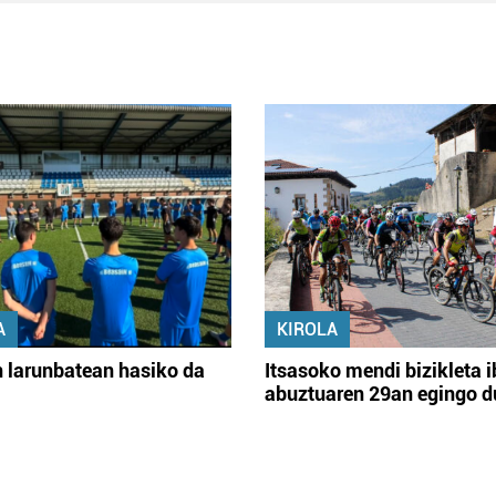
A
KIROLA
 larunbatean hasiko da
Itsasoko mendi bizikleta i
abuztuaren 29an egingo d