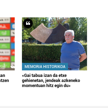
MEMORIA HISTORIKOA
tan
«Gai tabua izan da etxe
atzen
gehienetan, jendeak azkeneko
momentuan hitz egin du»