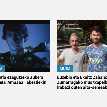
A
MUSA
rria ezagutzeko aukera
Euxebio eta Ekaitz Zabala
 eta 'Amaaaa!' abestiekin
Zumarragako mus txapelk
irabazi duten aita-semea