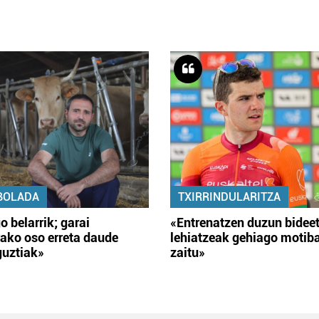
BOLADA
TXIRRINDULARITZA
o belarrik; garai
«Entrenatzen duzun bidee
ako oso erreta daude
lehiatzeak gehiago motib
guztiak»
zaitu»