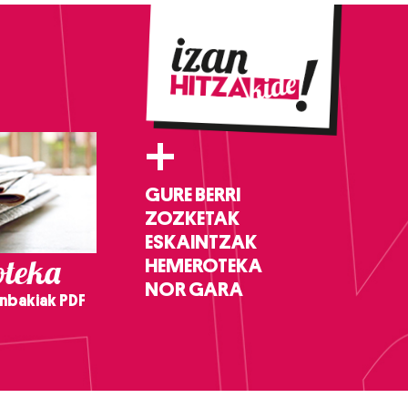
+
GURE BERRI
ZOZKETAK
ESKAINTZAK
teka
HEMEROTEKA
NOR GARA
nbakiak PDF