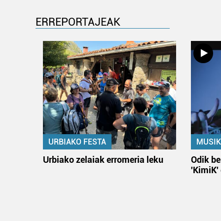
ERREPORTAJEAK
URBIAKO FESTA
MUSIK
Urbiako zelaiak erromeria leku
Odik be
'KimiK'