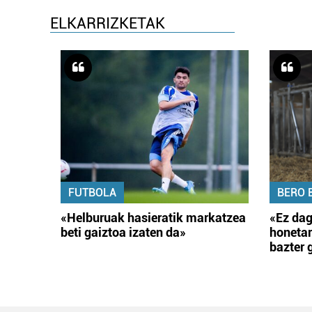
ELKARRIZKETAK
FUTBOLA
BERO 
«Helburuak hasieratik markatzea
«Ez dag
beti gaiztoa izaten da»
honetar
bazter 