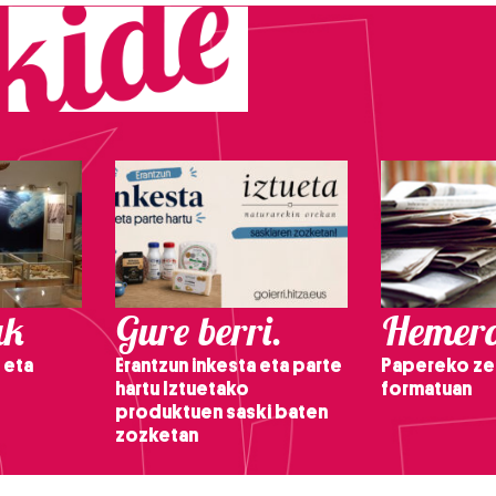
ak
Gure berri.
Hemero
 eta
Erantzun inkesta eta parte
Papereko ze
hartu Iztuetako
formatuan
produktuen saski baten
zozketan