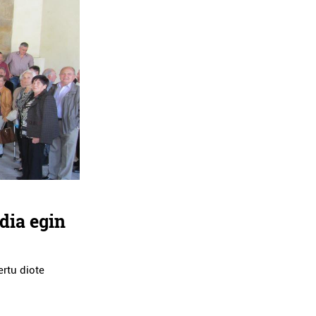
dia egin
ertu diote