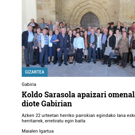
GIZARTEA
Gabiria
Koldo Sarasola apaizari omenal
diote Gabirian
Azken 22 urteetan herriko parrokian egindako lana esk
herritarrek, erretiratu egin baita
Maialen Igartua