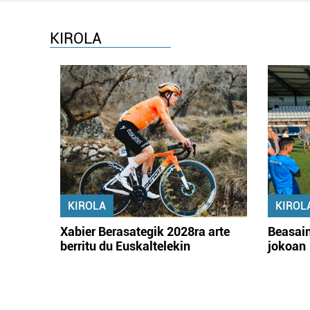
KIROLA
KIROLA
KIROL
Xabier Berasategik 2028ra arte
Beasain
berritu du Euskaltelekin
jokoan