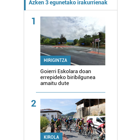
Azken 3 egunetako irakurrienak
1
HIRIGINTZA
Goierri Eskolara doan
errepideko biribilgunea
amaitu dute
2
KIROLA