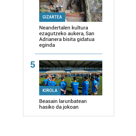
GIZARTEA
Neandertalen kultura
ezagutzeko aukera, San
Adrianera bisita gidatua
eginda
5
KIROLA
Beasain larunbatean
hasiko da jokoan