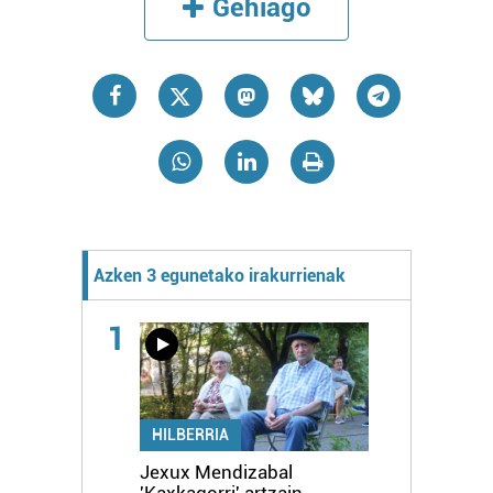
Gehiago
Azken 3 egunetako irakurrienak
1
HILBERRIA
Jexux Mendizabal
'Kaxkagorri' artzain