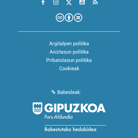
Argitalpen politika
Aniztasun politika
Pribatutasun politika
Cookieak
Babesleak: