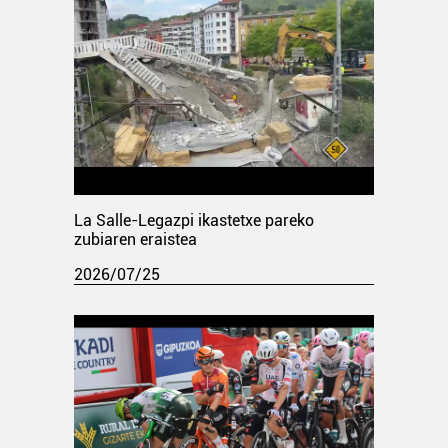
La Salle-Legazpi ikastetxe pareko
zubiaren eraistea
2026/07/25