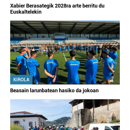
Xabier Berasategik 2028ra arte berritu du
Euskaltelekin
KIROLA
Beasain larunbatean hasiko da jokoan