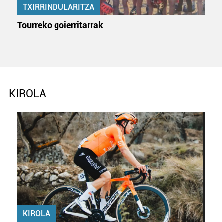
TXIRRINDULARITZA
Tourreko goierritarrak
KIROLA
KIROLA