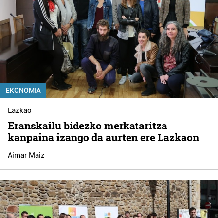
EKONOMIA
Lazkao
Eranskailu bidezko merkataritza
kanpaina izango da aurten ere Lazkaon
Aimar Maiz