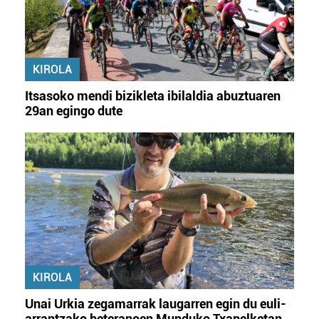
KIROLA
Itsasoko mendi bizikleta ibilaldia abuztuaren
29an egingo dute
KIROLA
Unai Urkia zegamarrak laugarren egin du euli-
arrantzako beteranoen Munduko Txapelketan