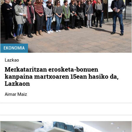
EKONOMIA
Lazkao
Merkataritzan erosketa-bonuen
kanpaina martxoaren 15ean hasiko da,
Lazkaon
Aimar Maiz