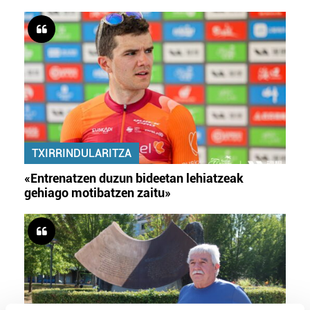
TXIRRINDULARITZA
«Entrenatzen duzun bideetan lehiatzeak
gehiago motibatzen zaitu»