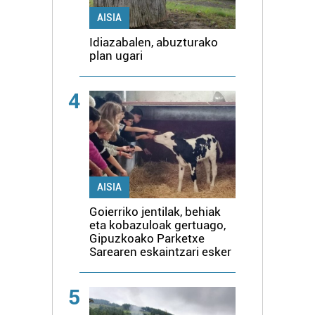
AISIA
Idiazabalen, abuzturako
plan ugari
4
AISIA
Goierriko jentilak, behiak
eta kobazuloak gertuago,
Gipuzkoako Parketxe
Sarearen eskaintzari esker
5