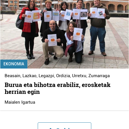
EKONOMIA
Beasain
,
Lazkao
,
Legazpi
,
Ordizia
,
Urretxu
,
Zumarraga
Burua eta bihotza erabiliz, erosketak
herrian egin
Maialen Igartua