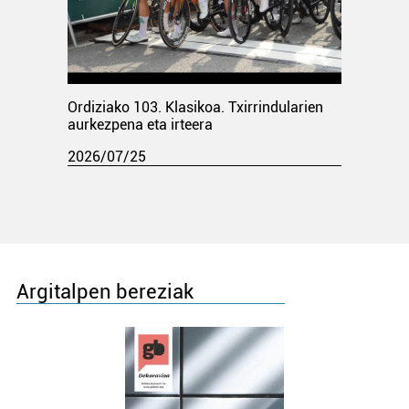
Ordiziako 103. Klasikoa. Txirrindularien
aurkezpena eta irteera
2026/07/25
Argitalpen bereziak