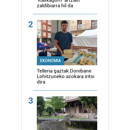
zaldibiarra hil da
2
EKONOMIA
Telleria gaztak Donibane
Lohitzuneko azokara iritsi
dira
3