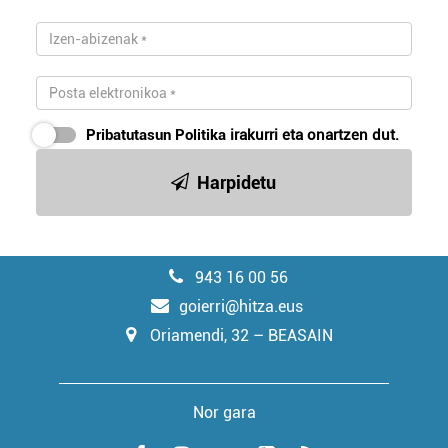
Pribatutasun Politika
irakurri eta onartzen dut.
Harpidetu
943 16 00 56
goierri@hitza.eus
Oriamendi, 32 – BEASAIN
Nor gara