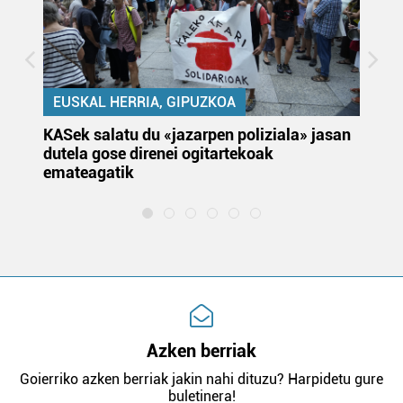
EUSKAL HERRIA, GIPUZKOA
KASek salatu du «jazarpen poliziala» jasan
Pa
dutela gose direnei ogitartekoak
da
emateagatik
«s
Azken berriak
Goierriko azken berriak jakin nahi dituzu? Harpidetu gure
buletinera!