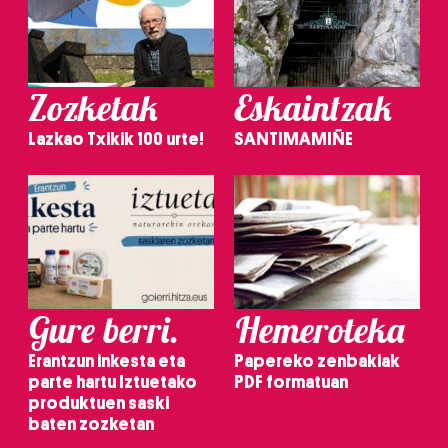
Zozketak
Eskaintzak
Lazkao Txikik 100 urte!
SANTIMAMIÑE
Gure berri.
Hemeroteka
Erantzun inkesta eta
Papereko zenbakiak
parte hartu Iztuetako
PDF formatuan
produktuen saski
baten zozketan