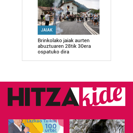
JAIAK
Brinkolako jaiak aurten
abuztuaren 28tik 30era
ospatuko dira