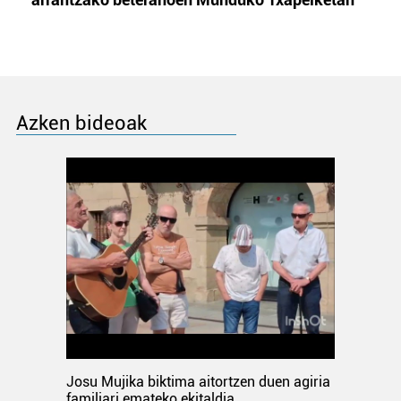
Azken bideoak
Josu Mujika biktima aitortzen duen agiria
familiari emateko ekitaldia