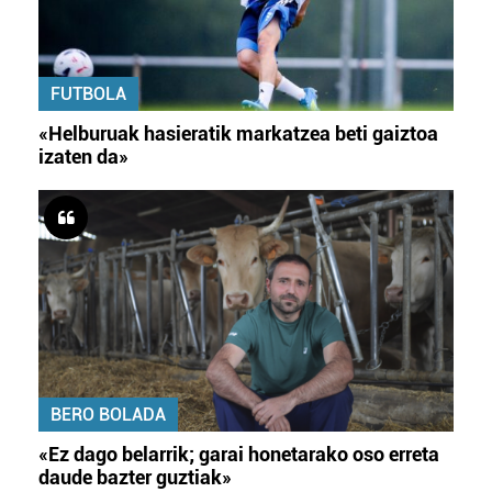
FUTBOLA
«Helburuak hasieratik markatzea beti gaiztoa
izaten da»
BERO BOLADA
«Ez dago belarrik; garai honetarako oso erreta
daude bazter guztiak»