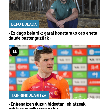
BERO BOLADA
«Ez dago belarrik; garai honetarako oso erreta
daude bazter guztiak»
TXIRRINDULARITZA
«Entrenatzen duzun bideetan lehiatzeak