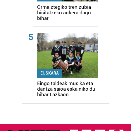
Ormaiztegiko tren zubia
bisitatzeko aukera dago
bihar
5
EUSKARA
Eingo taldeak musika eta
dantza saioa eskainiko du
bihar Lazkaon