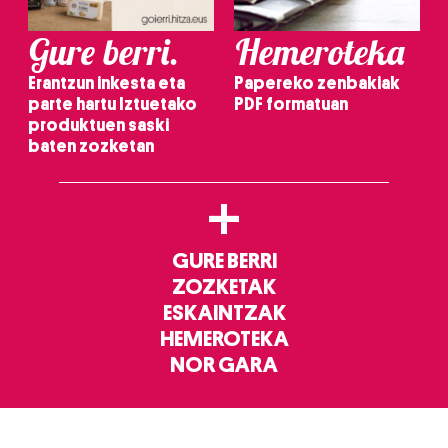
Gure berri.
Hemeroteka
Erantzun inkesta eta
Papereko zenbakiak
parte hartu Iztuetako
PDF formatuan
produktuen saski
baten zozketan
+
GURE BERRI
ZOZKETAK
ESKAINTZAK
HEMEROTEKA
NOR GARA