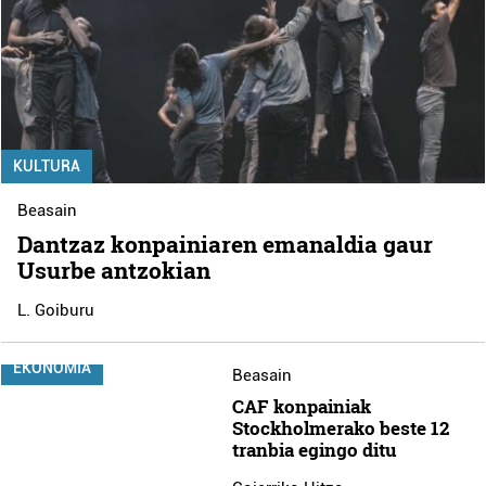
KULTURA
Beasain
Dantzaz konpainiaren emanaldia gaur
Usurbe antzokian
L. Goiburu
EKONOMIA
Beasain
CAF konpainiak
Stockholmerako beste 12
tranbia egingo ditu