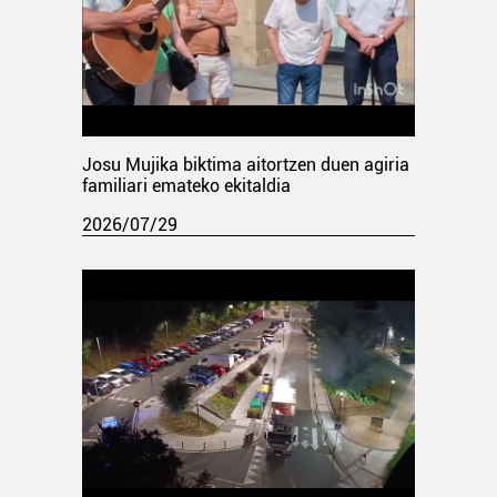
Josu Mujika biktima aitortzen duen agiria
familiari emateko ekitaldia
2026/07/29