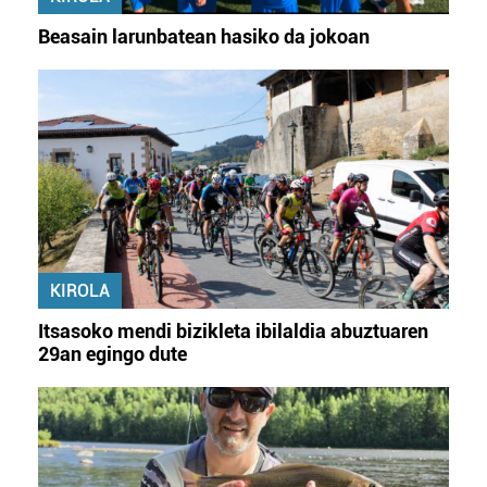
Beasain larunbatean hasiko da jokoan
KIROLA
Itsasoko mendi bizikleta ibilaldia abuztuaren
29an egingo dute