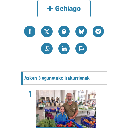
Gehiago
Azken 3 egunetako irakurrienak
1