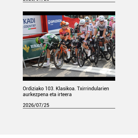
Ordiziako 103. Klasikoa. Txirrindularien
aurkezpena eta irteera
2026/07/25