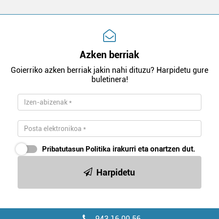
Azken berriak
Goierriko azken berriak jakin nahi dituzu? Harpidetu gure
buletinera!
Pribatutasun Politika
irakurri eta onartzen dut.
Harpidetu
943 16 00 56