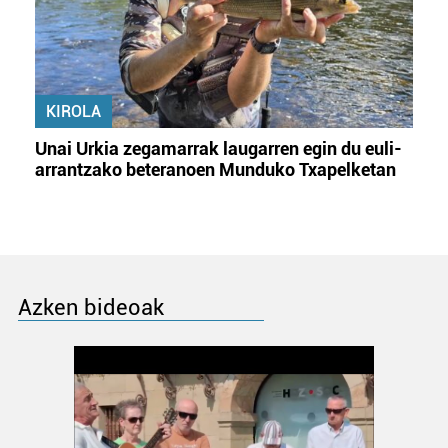
KIROLA
Unai Urkia zegamarrak laugarren egin du euli-
arrantzako beteranoen Munduko Txapelketan
Azken bideoak