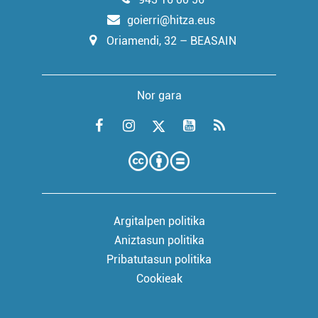
goierri@hitza.eus
Oriamendi, 32 – BEASAIN
Nor gara
Argitalpen politika
Aniztasun politika
Pribatutasun politika
Cookieak