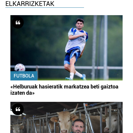
ELKARRIZKETAK
FUTBOLA
«Helburuak hasieratik markatzea beti gaiztoa
izaten da»