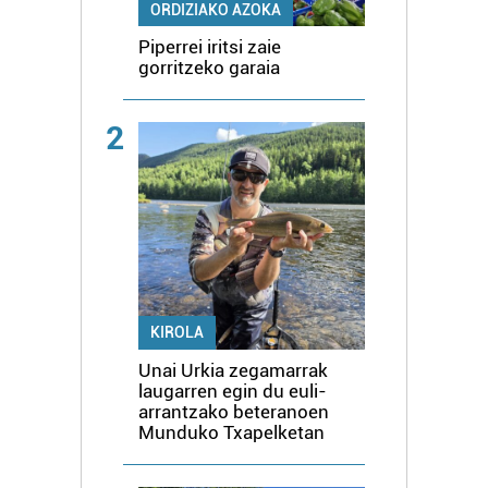
ORDIZIAKO AZOKA
Piperrei iritsi zaie
gorritzeko garaia
2
KIROLA
Unai Urkia zegamarrak
laugarren egin du euli-
arrantzako beteranoen
Munduko Txapelketan