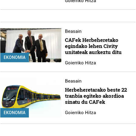
Goierriko Hitza
Beasain
CAFek Herbeheretako
egindako lehen Civity
unitateak aurkeztu ditu
EKONOMIA
Goierriko Hitza
Beasain
Herbeheretarako beste 22
tranbia egiteko akordioa
sinatu du CAFek
Goierriko Hitza
EKONOMIA