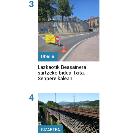
3
UDALA
Lazkaotik Beasainera
sartzeko bidea itxita,
Senpere kalean
4
GIZARTEA