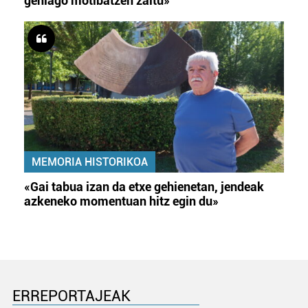
gehiago motibatzen zaitu»
MEMORIA HISTORIKOA
«Gai tabua izan da etxe gehienetan, jendeak
azkeneko momentuan hitz egin du»
ERREPORTAJEAK