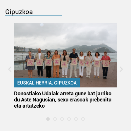
Gipuzkoa
EUSKAL HERRIA, GIPUZKOA
Donostiako Udalak arreta gune bat jarriko
Ur
du Aste Nagusian, sexu erasoak prebenitu
es
eta artatzeko
lu