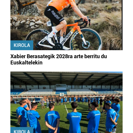
KIROLA
Xabier Berasategik 2028ra arte berritu du
Euskaltelekin
KIROLA