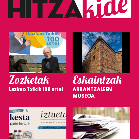
Zozketak
Eskaintzak
Lazkao Txikik 100 urte!
ARRANTZALEEN
MUSEOA