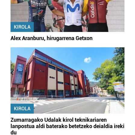
KIROLA
Alex Aranburu, hirugarrena Getxon
KIROLA
Zumarragako Udalak kirol teknikariaren
lanpostua aldi baterako betetzeko deialdia ireki
du