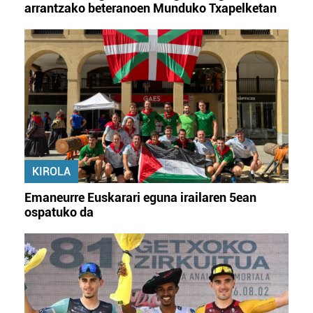
arrantzako beteranoen Munduko Txapelketan
KIROLA
Emaneurre Euskarari eguna irailaren 5ean
ospatuko da