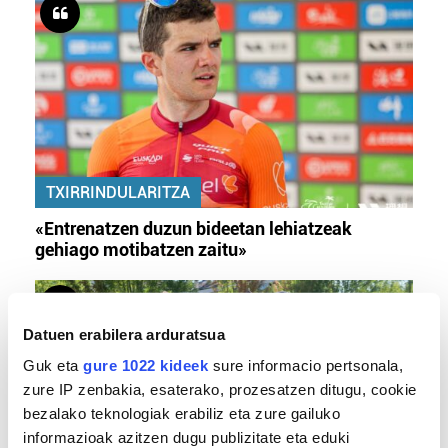
TXIRRINDULARITZA
«Entrenatzen duzun bideetan lehiatzeak
gehiago motibatzen zaitu»
Datuen erabilera arduratsua
Guk eta
gure 1022 kideek
sure informacio pertsonala,
zure IP zenbakia, esaterako, prozesatzen ditugu, cookie
bezalako teknologiak erabiliz eta zure gailuko
informazioak azitzen dugu publizitate eta eduki