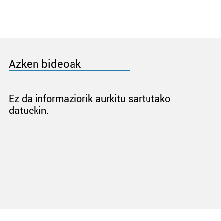
Azken bideoak
Ez da informaziorik aurkitu sartutako
datuekin.