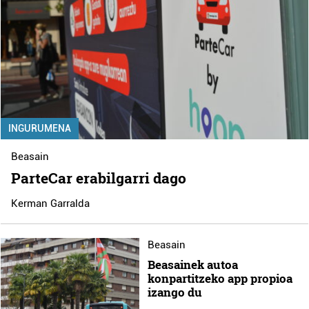
INGURUMENA
Beasain
ParteCar erabilgarri dago
Kerman Garralda
Beasain
Beasainek autoa
konpartitzeko app propioa
izango du