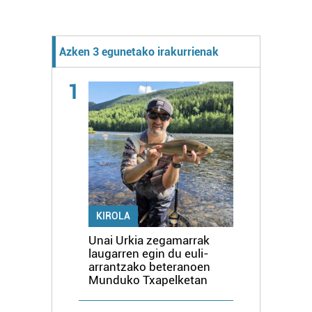
Azken 3 egunetako irakurrienak
1
KIROLA
Unai Urkia zegamarrak
laugarren egin du euli-
arrantzako beteranoen
Munduko Txapelketan