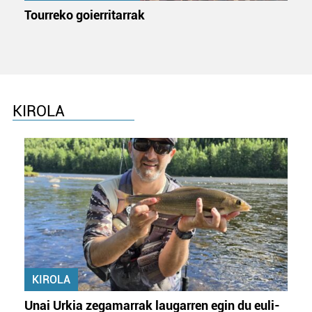
Tourreko goierritarrak
KIROLA
KIROLA
Unai Urkia zegamarrak laugarren egin du euli-