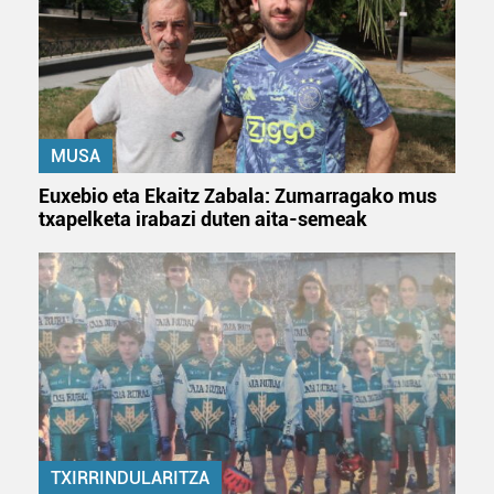
zerbitzuak hobetzeko asmoz, cookie teknologiaz
baliatzen gara. Ohar hau onartuz gero, teknologia hori
erabiltzeko baimen esplizitua ematen diguzu.
Gehiago
irakurri
MUSA
Euxebio eta Ekaitz Zabala: Zumarragako mus
txapelketa irabazi duten aita-semeak
TXIRRINDULARITZA