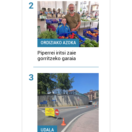
2
ORDIZIAKO AZOKA
Piperrei iritsi zaie
gorritzeko garaia
3
UDALA