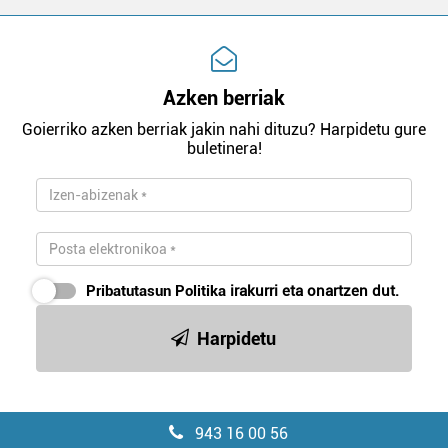
Azken berriak
Goierriko azken berriak jakin nahi dituzu? Harpidetu gure
buletinera!
Pribatutasun Politika
irakurri eta onartzen dut.
Harpidetu
943 16 00 56