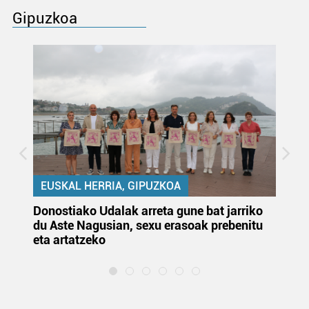
Gipuzkoa
EUSKAL HERRIA, GIPUZKOA
Donostiako Udalak arreta gune bat jarriko
Ur
du Aste Nagusian, sexu erasoak prebenitu
es
eta artatzeko
lu