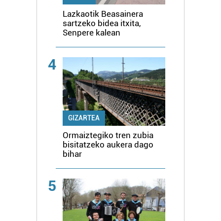
Lazkaotik Beasainera
sartzeko bidea itxita,
Senpere kalean
4
GIZARTEA
Ormaiztegiko tren zubia
bisitatzeko aukera dago
bihar
5