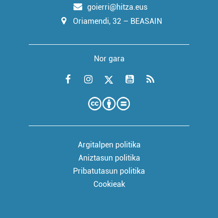
goierri@hitza.eus
Oriamendi, 32 – BEASAIN
Nor gara
Argitalpen politika
Aniztasun politika
Pribatutasun politika
Cookieak