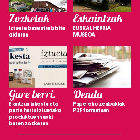
Zozketak
Eskaintzak
Iztueta baserrira bisita
EUSKAL HERRIA
gidatua
MUSEOA
Gure berri.
Denda
Erantzun inkesta eta
Papereko zenbakiak
parte hartu Iztuetako
PDF formatuan
produktuen saski
baten zozketan