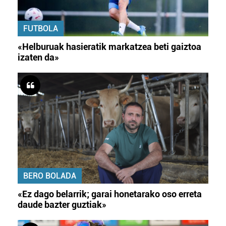
FUTBOLA
«Helburuak hasieratik markatzea beti gaiztoa
izaten da»
BERO BOLADA
«Ez dago belarrik; garai honetarako oso erreta
daude bazter guztiak»