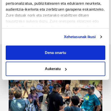
pertsonalizatua, publizitatearen eta edukiaren neurketa,
MEMORIA HISTORIKOA
audientzia-ikerketa eta zerbitzuen garapena eskaintzeko.
Zure datuak nork eta zertarako erabiltzen dituen
«Gai tabua izan da etxe gehienetan, jendeak
hautatzeko aukera duzu. Zure onespena aldatzen edo
azkeneko momentuan hitz egin du»
deuseztatzen ahal duzu edozein momentutan, Cookie
deklaraziotik edo Privacy triggerean klikatuz.
Xehetasunak ikusi
If you allow, we would also like to:
Collect information about your geographical
Dena onartu
ERREPORTAJEAK
location which can be accurate to within several
meters
Aukeratu
Identify your device by actively scanning it for
specific characteristics (fingerprinting)
Find out more about how your personal data is processed
and set your preferences in the
details section
.
Guk eta gure bazkideek zure datu pertsonalak
prozesatzen ditugu, zure IP zenbakia, besteak beste,