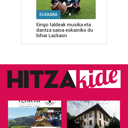
EUSKARA
Eingo taldeak musika eta
dantza saioa eskainiko du
bihar Lazkaon