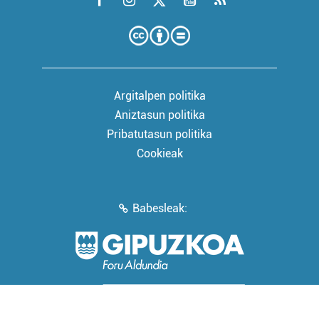
Argitalpen politika
Aniztasun politika
Pribatutasun politika
Cookieak
Babesleak: