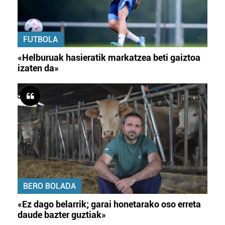
FUTBOLA
«Helburuak hasieratik markatzea beti gaiztoa
izaten da»
BERO BOLADA
«Ez dago belarrik; garai honetarako oso erreta
daude bazter guztiak»