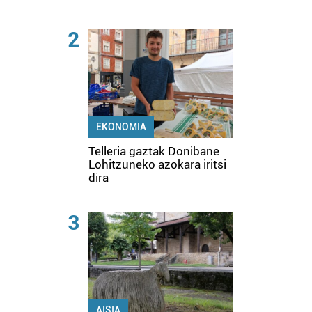
2
EKONOMIA
Telleria gaztak Donibane
Lohitzuneko azokara iritsi
dira
3
AISIA