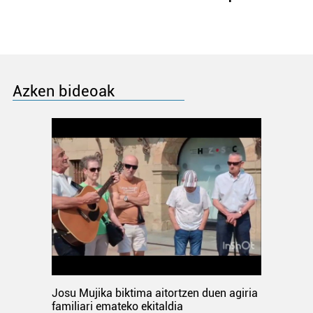
Azken bideoak
Josu Mujika biktima aitortzen duen agiria
familiari emateko ekitaldia