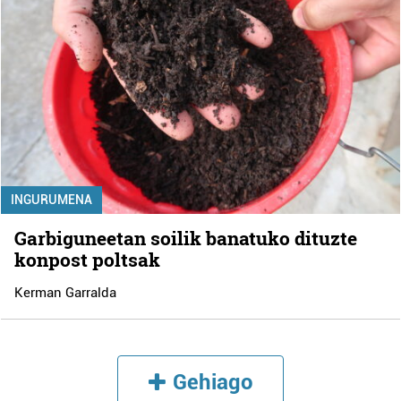
INGURUMENA
Garbiguneetan soilik banatuko dituzte
konpost poltsak
Kerman Garralda
Gehiago