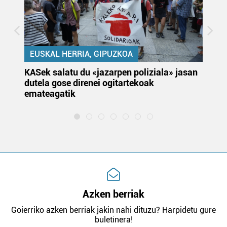
EUSKAL HERRIA, GIPUZKOA
KASek salatu du «jazarpen poliziala» jasan
Pa
dutela gose direnei ogitartekoak
da
emateagatik
«s
Azken berriak
Goierriko azken berriak jakin nahi dituzu? Harpidetu gure
buletinera!