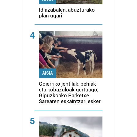
Idiazabalen, abuzturako
plan ugari
4
AISIA
Goierriko jentilak, behiak
eta kobazuloak gertuago,
Gipuzkoako Parketxe
Sarearen eskaintzari esker
5