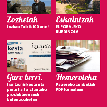
Zozketak
Eskaintzak
Lazkao Txikik 100 urte!
EL POBALEKO
BURDINOLA
Gure berri.
Hemeroteka
Erantzun inkesta eta
Papereko zenbakiak
parte hartu Iztuetako
PDF formatuan
produktuen saski
baten zozketan