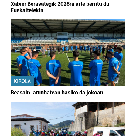
Xabier Berasategik 2028ra arte berritu du
Euskaltelekin
KIROLA
Beasain larunbatean hasiko da jokoan