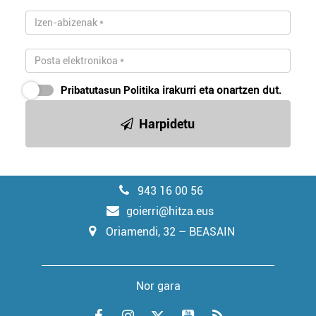
Pribatutasun Politika
irakurri eta onartzen dut.
Harpidetu
943 16 00 56
goierri@hitza.eus
Oriamendi, 32 – BEASAIN
Nor gara