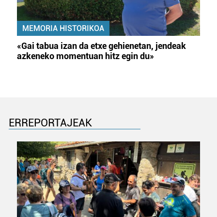
MEMORIA HISTORIKOA
«Gai tabua izan da etxe gehienetan, jendeak
azkeneko momentuan hitz egin du»
ERREPORTAJEAK