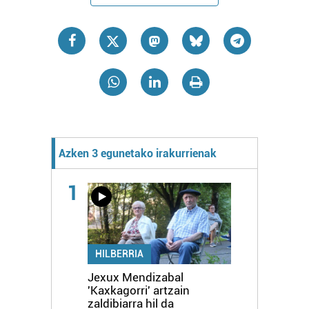
Azken 3 egunetako irakurrienak
1
HILBERRIA
Jexux Mendizabal
'Kaxkagorri' artzain
zaldibiarra hil da