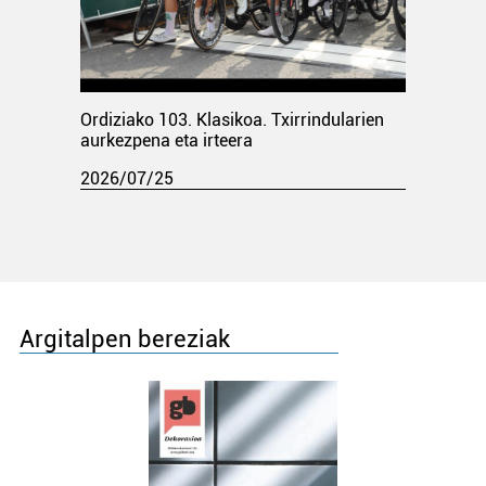
Ordiziako 103. Klasikoa. Txirrindularien
aurkezpena eta irteera
2026/07/25
Argitalpen bereziak