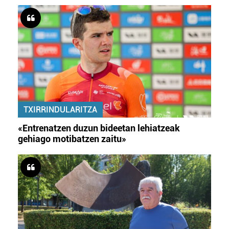
TXIRRINDULARITZA
«Entrenatzen duzun bideetan lehiatzeak
gehiago motibatzen zaitu»