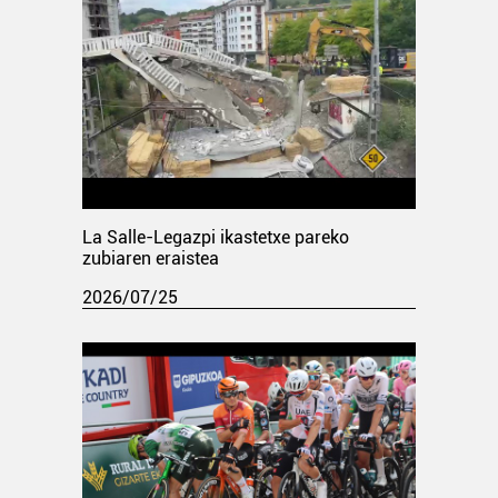
La Salle-Legazpi ikastetxe pareko
zubiaren eraistea
2026/07/25