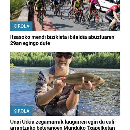
KIROLA
Itsasoko mendi bizikleta ibilaldia abuztuaren
29an egingo dute
KIROLA
Unai Urkia zegamarrak laugarren egin du euli-
arrantzako beteranoen Munduko Txapelketan