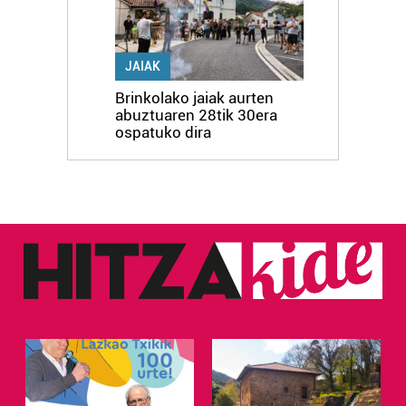
JAIAK
Brinkolako jaiak aurten
abuztuaren 28tik 30era
ospatuko dira