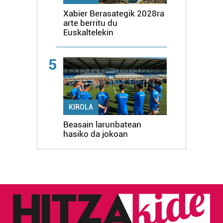
Xabier Berasategik 2028ra
arte berritu du
Euskaltelekin
5
KIROLA
Beasain larunbatean
hasiko da jokoan