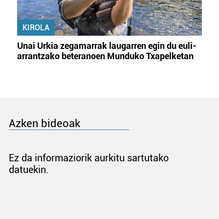
KIROLA
Unai Urkia zegamarrak laugarren egin du euli-
arrantzako beteranoen Munduko Txapelketan
Azken bideoak
Ez da informaziorik aurkitu sartutako
datuekin.