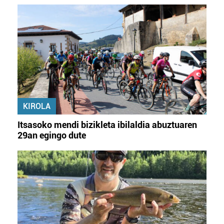
KIROLA
Itsasoko mendi bizikleta ibilaldia abuztuaren
29an egingo dute