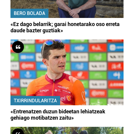
BERO BOLADA
«Ez dago belarrik; garai honetarako oso erreta
daude bazter guztiak»
TXIRRINDULARITZA
«Entrenatzen duzun bideetan lehiatzeak
gehiago motibatzen zaitu»