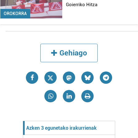
Goierriko Hitza
OROKORRA
Gehiago
Azken 3 egunetako irakurrienak