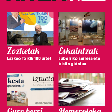
Zozketak
Eskaintzak
Lazkao Txikik 100 urte!
Luberriko sarrera eta
bisita gidatua
Gure berri.
Hemeroteka