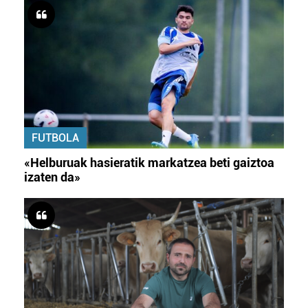
FUTBOLA
«Helburuak hasieratik markatzea beti gaiztoa
izaten da»