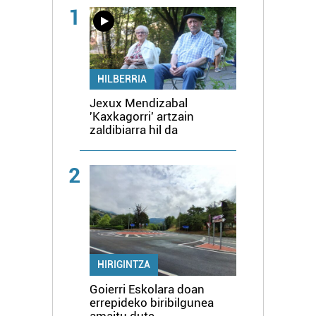
1
HILBERRIA
Jexux Mendizabal
'Kaxkagorri' artzain
zaldibiarra hil da
2
HIRIGINTZA
Goierri Eskolara doan
errepideko biribilgunea
amaitu dute