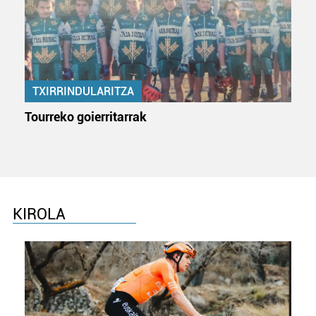
TXIRRINDULARITZA
Tourreko goierritarrak
KIROLA