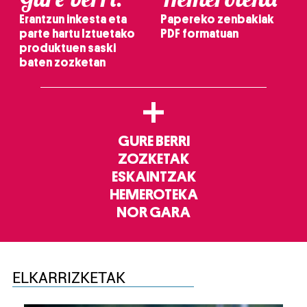
Erantzun inkesta eta
Papereko zenbakiak
parte hartu Iztuetako
PDF formatuan
produktuen saski
baten zozketan
+
GURE BERRI
ZOZKETAK
ESKAINTZAK
HEMEROTEKA
NOR GARA
ELKARRIZKETAK