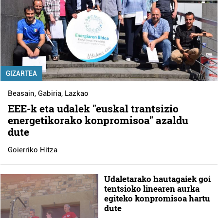
GIZARTEA
Beasain
,
Gabiria
,
Lazkao
EEE-k eta udalek "euskal trantsizio
energetikorako konpromisoa" azaldu
dute
Goierriko Hitza
Udaletarako hautagaiek goi
tentsioko linearen aurka
egiteko konpromisoa hartu
dute