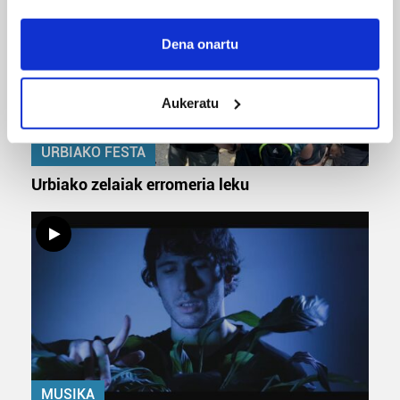
If you allow, we would also like to:
Collect information about your geographical
Dena onartu
location which can be accurate to within several
meters
Aukeratu
Identify your device by actively scanning it for
specific characteristics (fingerprinting)
URBIAKO FESTA
Find out more about how your personal data is processed
and set your preferences in the
details section
.
Urbiako zelaiak erromeria leku
Guk eta gure bazkideek zure datu pertsonalak
prozesatzen ditugu, zure IP zenbakia, besteak beste,
teknologia erabiliz, cookieak adibidez, iragarki eta eduki
pertsonalizatuak eskaintzeko, iragarkiak eta edukia
neurtzeko, jendeari buruzko informazioa biltzeko eta
produktuak garatzeko. Zure datuak nork eta zertarako
erabiltzen dituen hauta dezakezu.
Bazkide batzuek ez dizute baimenik eskatzen, eta beren
MUSIKA