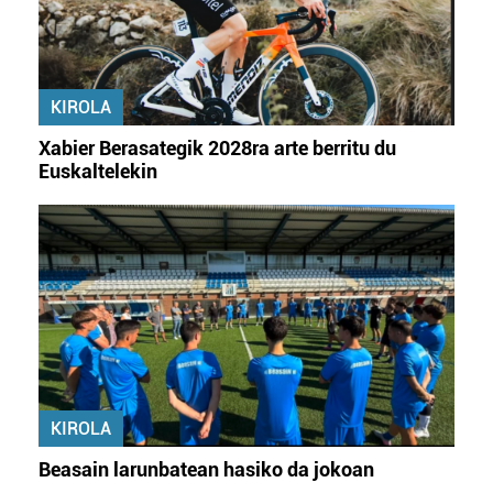
KIROLA
Xabier Berasategik 2028ra arte berritu du
Euskaltelekin
KIROLA
Beasain larunbatean hasiko da jokoan