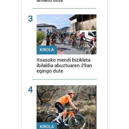
3
KIROLA
Itsasoko mendi bizikleta
ibilaldia abuztuaren 29an
egingo dute
4
KIROLA