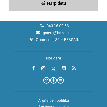
Harpidetu
943 16 00 56
goierri@hitza.eus
Oriamendi, 32 – BEASAIN
Nor gara
Argitalpen politika
Aniztasun politika