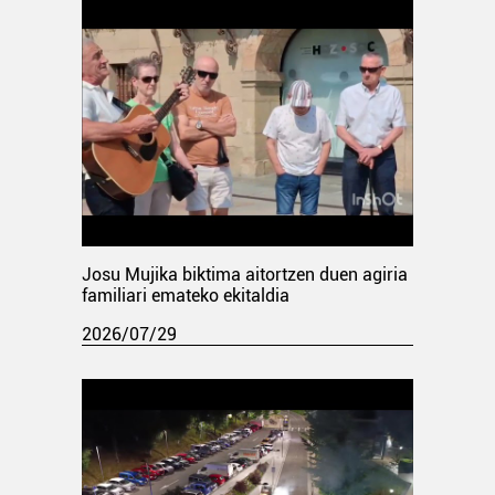
Josu Mujika biktima aitortzen duen agiria
familiari emateko ekitaldia
2026/07/29