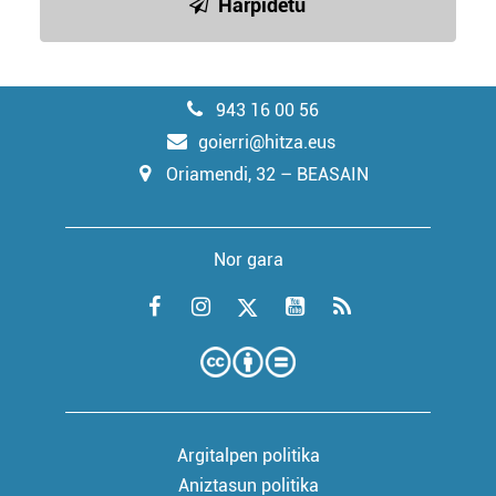
Harpidetu
943 16 00 56
goierri@hitza.eus
Oriamendi, 32 – BEASAIN
Nor gara
Argitalpen politika
Aniztasun politika