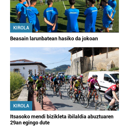
KIROLA
Beasain larunbatean hasiko da jokoan
KIROLA
Itsasoko mendi bizikleta ibilaldia abuztuaren
29an egingo dute