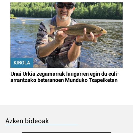
KIROLA
Unai Urkia zegamarrak laugarren egin du euli-
arrantzako beteranoen Munduko Txapelketan
Azken bideoak