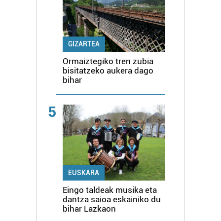
GIZARTEA
Ormaiztegiko tren zubia
bisitatzeko aukera dago
bihar
5
EUSKARA
Eingo taldeak musika eta
dantza saioa eskainiko du
bihar Lazkaon