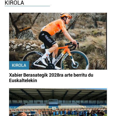
KIROLA
Webgune honek cookie propioak eta hirugarrenen cookie-
fitxategiak erabiltzen ditu. Zure esperientzia eta
zerbitzuak hobetzeko asmoz, cookie teknologiaz
baliatzen gara. Ohar hau onartuz gero, teknologia hori
erabiltzeko baimen esplizitua ematen diguzu.
Gehiago
irakurri
KIROLA
Xabier Berasategik 2028ra arte berritu du
Euskaltelekin