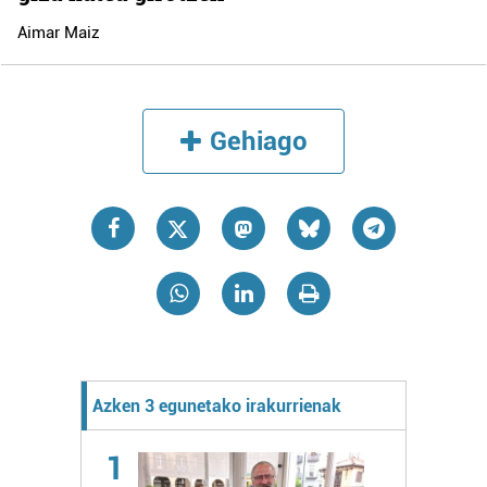
Aimar Maiz
Gehiago
Azken 3 egunetako irakurrienak
1