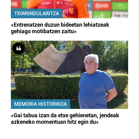
TXIRRINDULARITZA
«Entrenatzen duzun bideetan lehiatzeak
gehiago motibatzen zaitu»
MEMORIA HISTORIKOA
«Gai tabua izan da etxe gehienetan, jendeak
azkeneko momentuan hitz egin du»