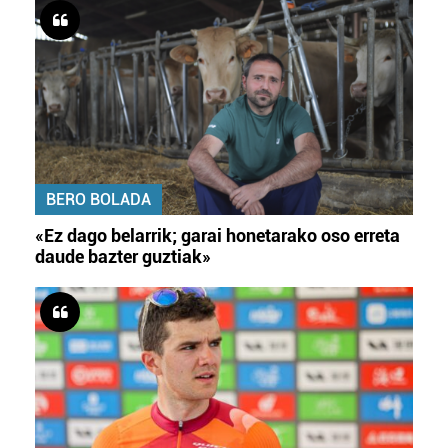
BERO BOLADA
«Ez dago belarrik; garai honetarako oso erreta
daude bazter guztiak»