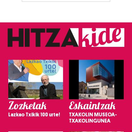
Zozketak
Eskaintzak
Lazkao Txikik 100 urte!
TXAKOLIN MUSEOA-
TXAKOLINGUNEA