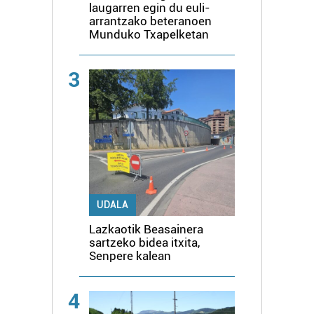
laugarren egin du euli-
arrantzako beteranoen
Munduko Txapelketan
3
UDALA
Lazkaotik Beasainera
sartzeko bidea itxita,
Senpere kalean
4