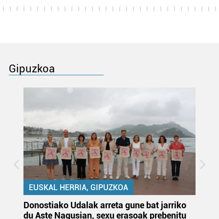
Gipuzkoa
EUSKAL HERRIA, GIPUZKOA
Donostiako Udalak arreta gune bat jarriko
Ur
du Aste Nagusian, sexu erasoak prebenitu
es