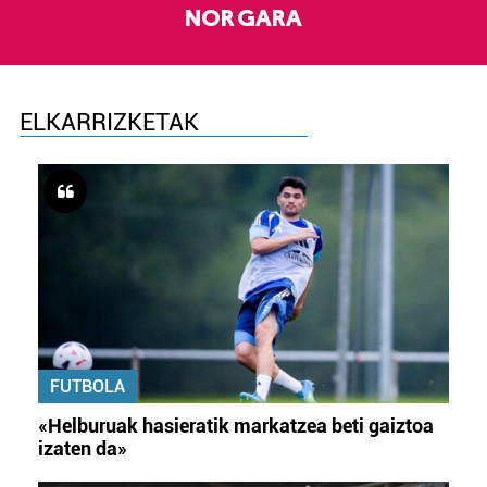
NOR GARA
ELKARRIZKETAK
FUTBOLA
«Helburuak hasieratik markatzea beti gaiztoa
izaten da»