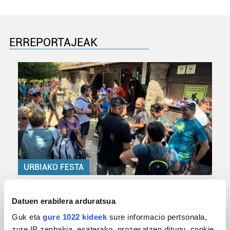
ERREPORTAJEAK
URBIAKO FESTA
Urbiako zelaiak erromeria leku
Datuen erabilera arduratsua
Guk eta
gure 1022 kideek
sure informacio pertsonala,
zure IP zenbakia, esaterako, prozesatzen ditugu, cookie