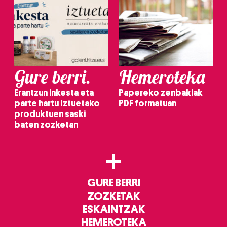
Gure berri.
Hemeroteka
Erantzun inkesta eta
Papereko zenbakiak
parte hartu Iztuetako
PDF formatuan
produktuen saski
baten zozketan
+
GURE BERRI
ZOZKETAK
ESKAINTZAK
HEMEROTEKA