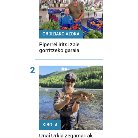
ORDIZIAKO AZOKA
Piperrei iritsi zaie
gorritzeko garaia
2
KIROLA
Unai Urkia zegamarrak