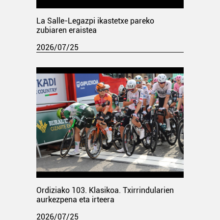
La Salle-Legazpi ikastetxe pareko
zubiaren eraistea
2026/07/25
Ordiziako 103. Klasikoa. Txirrindularien
aurkezpena eta irteera
2026/07/25