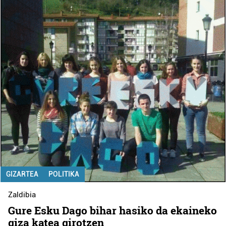
GIZARTEA
POLITIKA
Zaldibia
Gure Esku Dago bihar hasiko da ekaineko
giza katea girotzen