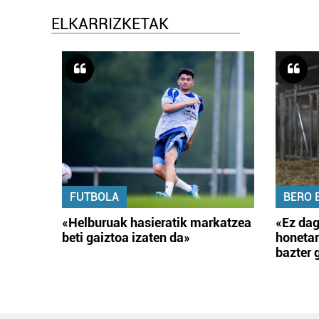
ELKARRIZKETAK
FUTBOLA
BERO 
«Helburuak hasieratik markatzea
«Ez dag
beti gaiztoa izaten da»
honetar
bazter 