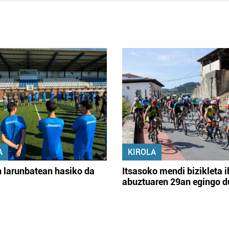
A
KIROLA
 larunbatean hasiko da
Itsasoko mendi bizikleta i
abuztuaren 29an egingo d