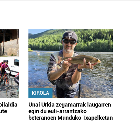
KIROLA
bilaldia
Unai Urkia zegamarrak laugarren
ute
egin du euli-arrantzako
beteranoen Munduko Txapelketan