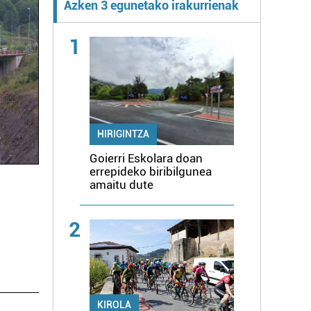
Azken 3 egunetako irakurrienak
1
HIRIGINTZA
Goierri Eskolara doan
errepideko biribilgunea
amaitu dute
2
KIROLA