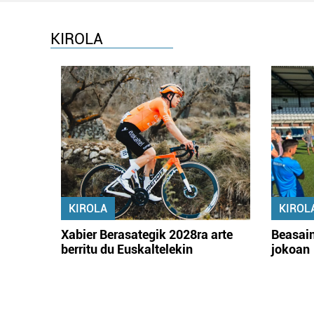
KIROLA
KIROLA
KIROL
Xabier Berasategik 2028ra arte
Beasain
berritu du Euskaltelekin
jokoan