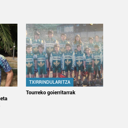
TXIRRINDULARITZA
:
Tourreko goierritarrak
eta
k