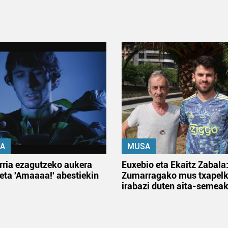
A
MUSA
rria ezagutzeko aukera
Euxebio eta Ekaitz Zabala
 eta 'Amaaaa!' abestiekin
Zumarragako mus txapelk
irabazi duten aita-semea