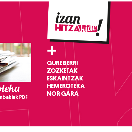
+
GURE BERRI
ZOZKETAK
ESKAINTZAK
teka
HEMEROTEKA
NOR GARA
nbakiak PDF