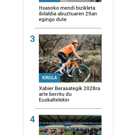
Itsasoko mendi bizikleta
ibilaldia abuztuaren 29an
egingo dute
3
KIROLA
Xabier Berasategik 2028ra
arte berritu du
Euskaltelekin
4