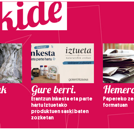
ak
Gure berri.
Hemero
Erantzun inkesta eta parte
Papereko ze
hartu Iztuetako
formatuan
produktuen saski baten
zozketan