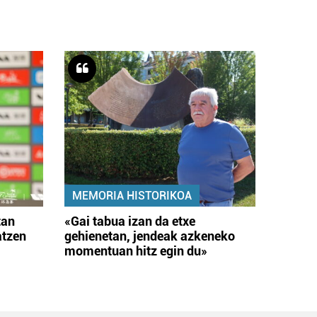
MEMORIA HISTORIKOA
tan
«Gai tabua izan da etxe
atzen
gehienetan, jendeak azkeneko
momentuan hitz egin du»