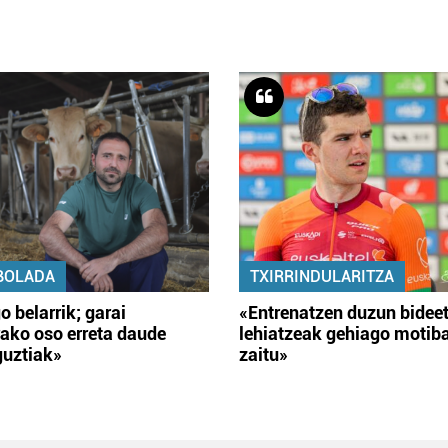
BOLADA
TXIRRINDULARITZA
o belarrik; garai
«Entrenatzen duzun bidee
ako oso erreta daude
lehiatzeak gehiago motib
guztiak»
zaitu»