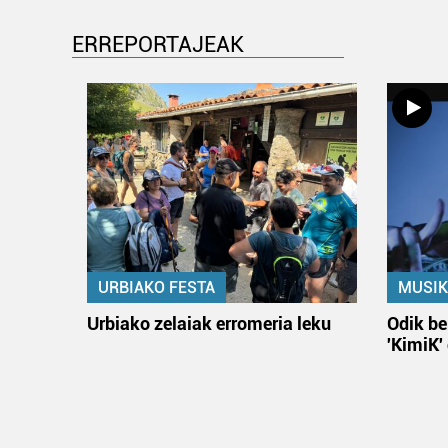
ERREPORTAJEAK
URBIAKO FESTA
MUSIK
Urbiako zelaiak erromeria leku
Odik be
'KimiK'