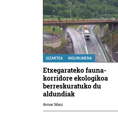
GIZARTEA
INGURUMENA
Etxegarateko fauna-
korridore ekologikoa
berreskuratuko du
aldundiak
Aimar Maiz