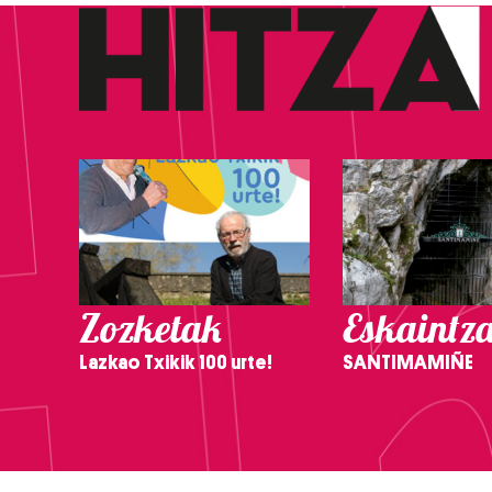
Zozketak
Eskaintz
Lazkao Txikik 100 urte!
SANTIMAMIÑE