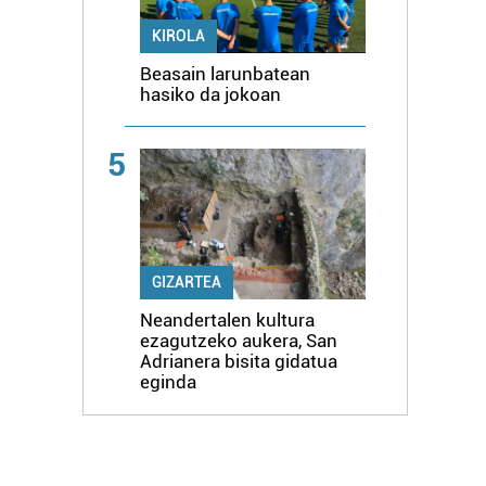
KIROLA
Beasain larunbatean
hasiko da jokoan
5
GIZARTEA
Neandertalen kultura
ezagutzeko aukera, San
Adrianera bisita gidatua
eginda