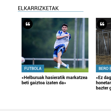
ELKARRIZKETAK
FUTBOLA
BERO 
«Helburuak hasieratik markatzea
«Ez dag
beti gaiztoa izaten da»
honetar
bazter 