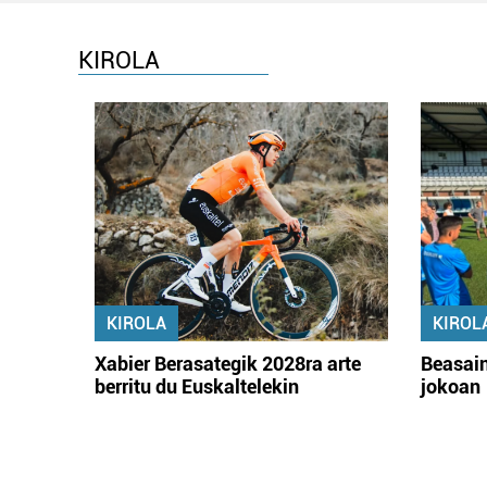
KIROLA
KIROLA
KIROL
Xabier Berasategik 2028ra arte
Beasain
berritu du Euskaltelekin
jokoan