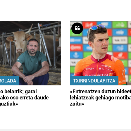
BOLADA
TXIRRINDULARITZA
o belarrik; garai
«Entrenatzen duzun bidee
ako oso erreta daude
lehiatzeak gehiago motib
guztiak»
zaitu»