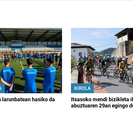
A
KIROLA
 larunbatean hasiko da
Itsasoko mendi bizikleta i
abuztuaren 29an egingo d