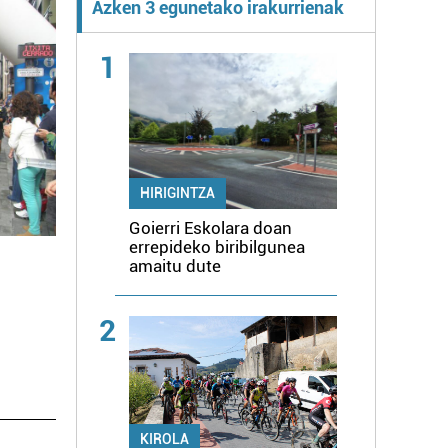
Azken 3 egunetako irakurrienak
1
HIRIGINTZA
Goierri Eskolara doan
errepideko biribilgunea
amaitu dute
2
KIROLA