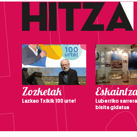
Zozketak
Eskaintz
Lazkao Txikik 100 urte!
Luberriko sarrera
bisita gidatua