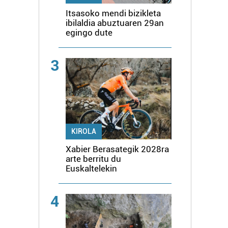
Itsasoko mendi bizikleta
ibilaldia abuztuaren 29an
egingo dute
3
KIROLA
Xabier Berasategik 2028ra
arte berritu du
Euskaltelekin
4