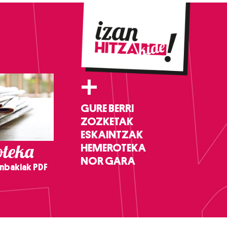
+
GURE BERRI
ZOZKETAK
ESKAINTZAK
teka
HEMEROTEKA
NOR GARA
nbakiak PDF