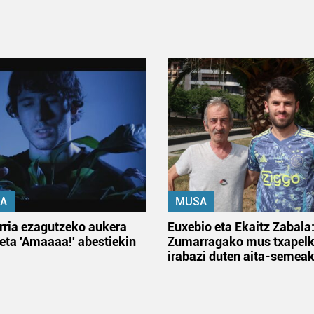
A
MUSA
rria ezagutzeko aukera
Euxebio eta Ekaitz Zabala
 eta 'Amaaaa!' abestiekin
Zumarragako mus txapelk
irabazi duten aita-semea