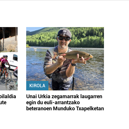
KIROLA
bilaldia
Unai Urkia zegamarrak laugarren
ute
egin du euli-arrantzako
beteranoen Munduko Txapelketan