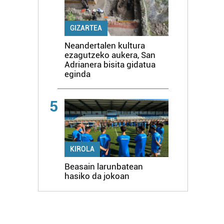
GIZARTEA
Neandertalen kultura
ezagutzeko aukera, San
Adrianera bisita gidatua
eginda
5
KIROLA
Beasain larunbatean
hasiko da jokoan