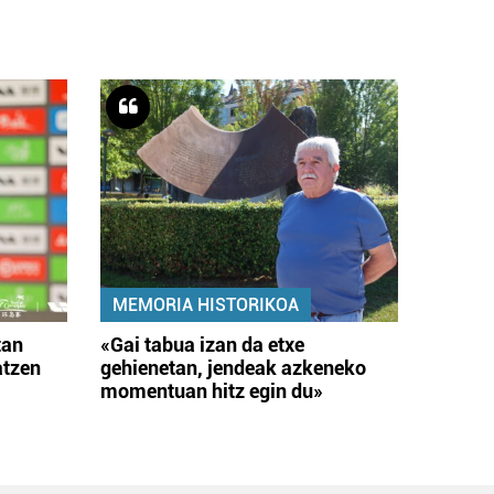
MEMORIA HISTORIKOA
tan
«Gai tabua izan da etxe
atzen
gehienetan, jendeak azkeneko
momentuan hitz egin du»