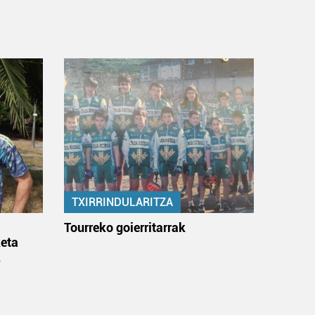
TXIRRINDULARITZA
:
Tourreko goierritarrak
eta
k