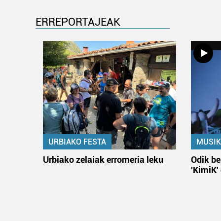
ERREPORTAJEAK
URBIAKO FESTA
MUSIK
Urbiako zelaiak erromeria leku
Odik be
'KimiK'