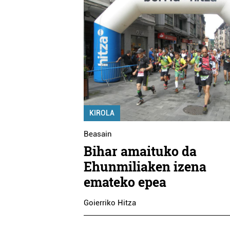
KIROLA
Beasain
Bihar amaituko da
Ehunmiliaken izena
emateko epea
Goierriko Hitza