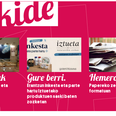
ak
Gure berri.
Hemero
 eta
Erantzun inkesta eta parte
Papereko ze
hartu Iztuetako
formatuan
produktuen saski baten
zozketan