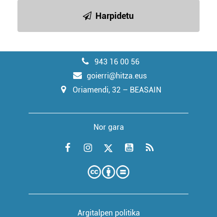
Harpidetu
943 16 00 56
goierri@hitza.eus
Oriamendi, 32 – BEASAIN
Nor gara
Argitalpen politika