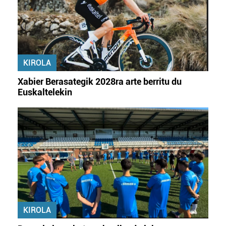
Webgune honek cookie propioak eta hirugarrenen cookie-
fitxategiak erabiltzen ditu. Zure esperientzia eta
zerbitzuak hobetzeko asmoz, cookie teknologiaz
baliatzen gara. Ohar hau onartuz gero, teknologia hori
KIROLA
erabiltzeko baimen esplizitua ematen diguzu.
Gehiago
irakurri
Xabier Berasategik 2028ra arte berritu du
Euskaltelekin
KIROLA