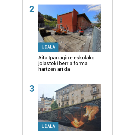
2
UDALA
Aita Iparragirre eskolako
jolastoki berria forma
hartzen ari da
3
UDALA