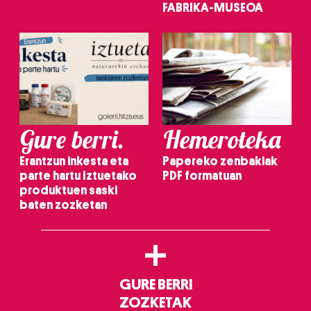
FABRIKA-MUSEOA
Gure berri.
Hemeroteka
Erantzun inkesta eta
Papereko zenbakiak
parte hartu Iztuetako
PDF formatuan
produktuen saski
baten zozketan
+
GURE BERRI
ZOZKETAK