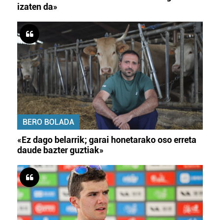
izaten da»
BERO BOLADA
«Ez dago belarrik; garai honetarako oso erreta
daude bazter guztiak»