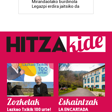
Mirandaolako burdinola
Legazpi erdira jaitsiko da
Zozketak
Eskaintzak
Lazkao Txikik 100 urte!
LA ENCARTADA