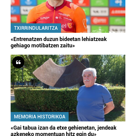
TXIRRINDULARITZA
«Entrenatzen duzun bideetan lehiatzeak
gehiago motibatzen zaitu»
MEMORIA HISTORIKOA
«Gai tabua izan da etxe gehienetan, jendeak
azkeneko momentuan hitz egin du»