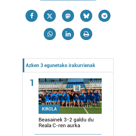
Azken 3 egunetako irakurrienak
1
KIROLA
Beasainek 3-2 galdu du
Reala C-ren aurka