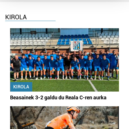
Guk eta gure bazkideek zure datu pertsonalak
prozesatzen ditugu, zure IP zenbakia, besteak beste,
KIROLA
teknologia erabiliz, cookieak adibidez, iragarki eta eduki
pertsonalizatuak eskaintzeko, iragarkiak eta edukia
neurtzeko, jendeari buruzko informazioa biltzeko eta
produktuak garatzeko. Zure datuak nork eta zertarako
erabiltzen dituen hauta dezakezu.
Bazkide batzuek ez dizute baimenik eskatzen, eta beren
interes komertzial legitimoetan babesten dira. Ikusi gure
bazkideen zerrenda, beren ustez zein helburutarako
duten interes legitimoa eta horren aurka nola egin
KIROLA
dezakezun ikusteko.
Beasainek 3-2 galdu du Reala C-ren aurka
Lortu zure datu pertsonalak prozesatzeko moduari
buruzko informazio gehiago eta ezarri zure lehentasunak
datuen atalean. Edozein unetan alda edo ken dezakezu
zure baimena Cookieen adierazpenean.