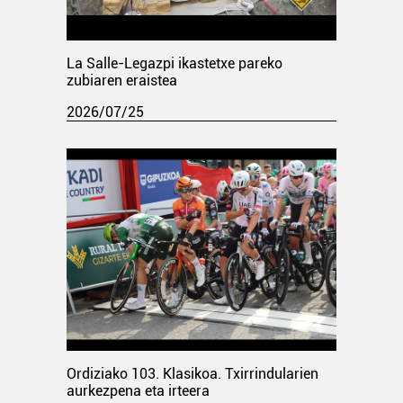
La Salle-Legazpi ikastetxe pareko
zubiaren eraistea
2026/07/25
Ordiziako 103. Klasikoa. Txirrindularien
aurkezpena eta irteera