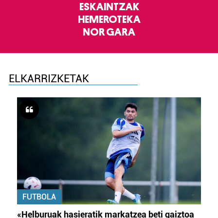
ESKAINTZAK
HEMEROTEKA
NOR GARA
ELKARRIZKETAK
FUTBOLA
«Helburuak hasieratik markatzea beti gaiztoa