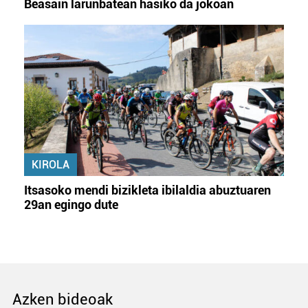
Beasain larunbatean hasiko da jokoan
KIROLA
Itsasoko mendi bizikleta ibilaldia abuztuaren
29an egingo dute
Azken bideoak