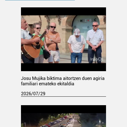
Josu Mujika biktima aitortzen duen agiria
familiari emateko ekitaldia
2026/07/29