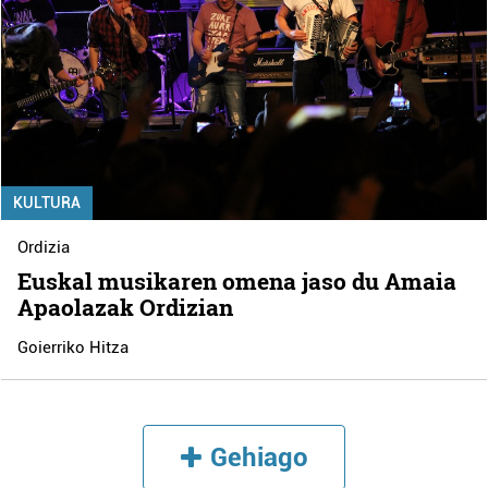
KULTURA
Ordizia
Euskal musikaren omena jaso du Amaia
Apaolazak Ordizian
Goierriko Hitza
Gehiago