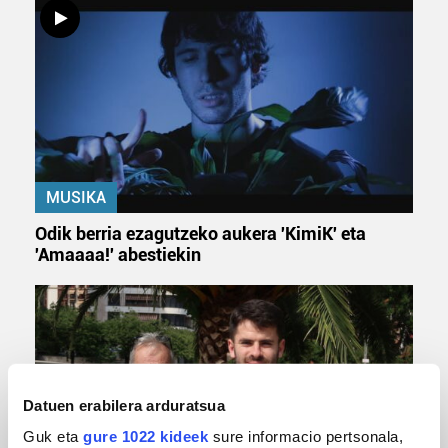
MUSIKA
Odik berria ezagutzeko aukera 'KimiK' eta
'Amaaaa!' abestiekin
Datuen erabilera arduratsua
Guk eta
gure 1022 kideek
sure informacio pertsonala,