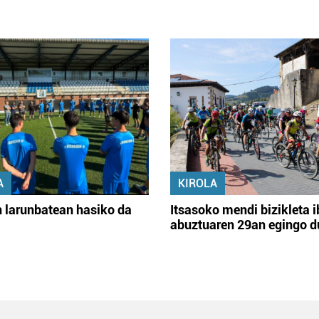
A
KIROLA
 larunbatean hasiko da
Itsasoko mendi bizikleta i
abuztuaren 29an egingo d