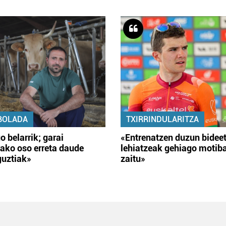
BOLADA
TXIRRINDULARITZA
o belarrik; garai
«Entrenatzen duzun bidee
ako oso erreta daude
lehiatzeak gehiago motib
guztiak»
zaitu»