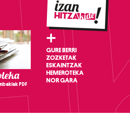
+
GURE BERRI
ZOZKETAK
ESKAINTZAK
teka
HEMEROTEKA
NOR GARA
nbakiak PDF