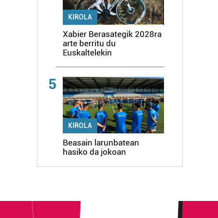
KIROLA
Xabier Berasategik 2028ra
arte berritu du
Euskaltelekin
5
KIROLA
Beasain larunbatean
hasiko da jokoan