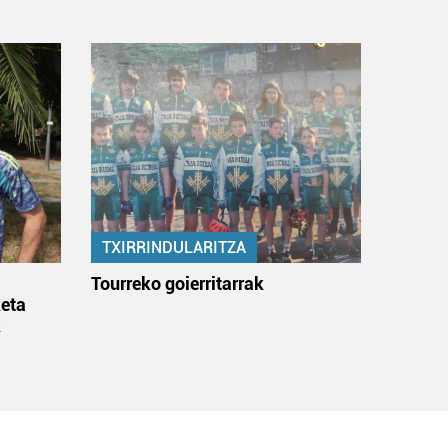
TXIRRINDULARITZA
:
Tourreko goierritarrak
eta
k