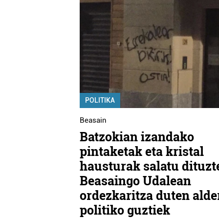
POLITIKA
Beasain
Batzokian izandako
pintaketak eta kristal
hausturak salatu dituzt
Beasaingo Udalean
ordezkaritza duten alde
politiko guztiek