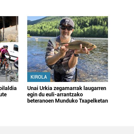
KIROLA
bilaldia
Unai Urkia zegamarrak laugarren
ute
egin du euli-arrantzako
beteranoen Munduko Txapelketan