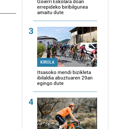
Goierri Eskolara doan
errepideko biribilgunea
amaitu dute
3
KIROLA
Itsasoko mendi bizikleta
ibilaldia abuztuaren 29an
egingo dute
4