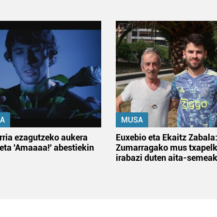
A
MUSA
rria ezagutzeko aukera
Euxebio eta Ekaitz Zabala
 eta 'Amaaaa!' abestiekin
Zumarragako mus txapelk
irabazi duten aita-semea