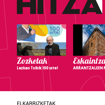
Zozketak
Eskaintz
Lazkao Txikik 100 urte!
ARRANTZALEEN
ELKARRIZKETAK