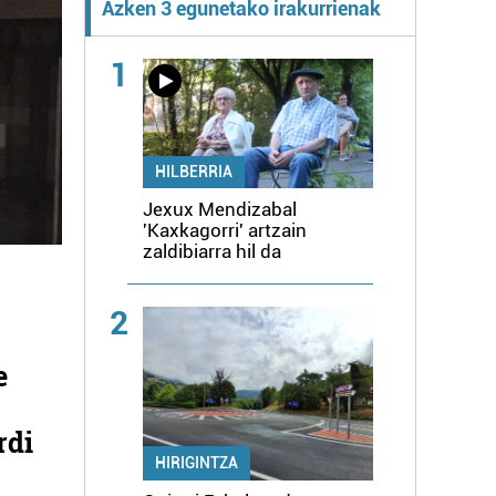
Azken 3 egunetako irakurrienak
1
HILBERRIA
Jexux Mendizabal
'Kaxkagorri' artzain
zaldibiarra hil da
2
e
rdi
HIRIGINTZA