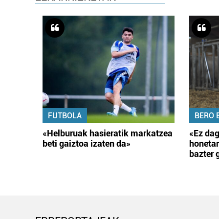
FUTBOLA
BERO 
«Helburuak hasieratik markatzea
«Ez dag
beti gaiztoa izaten da»
honetar
bazter 