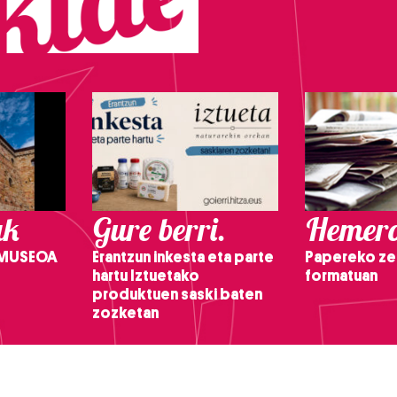
ak
Gure berri.
Hemero
 MUSEOA
Erantzun inkesta eta parte
Papereko ze
hartu Iztuetako
formatuan
produktuen saski baten
zozketan