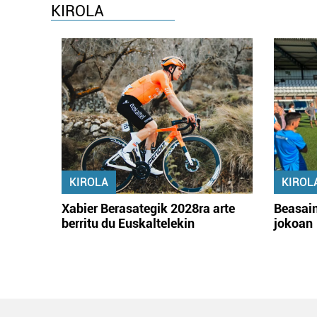
KIROLA
KIROLA
KIROL
Xabier Berasategik 2028ra arte
Beasain
berritu du Euskaltelekin
jokoan