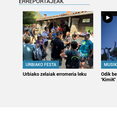
ERREPORTAJEAK
URBIAKO FESTA
MUSIK
Urbiako zelaiak erromeria leku
Odik be
'KimiK'