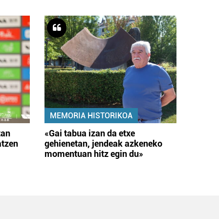
MEMORIA HISTORIKOA
tan
«Gai tabua izan da etxe
atzen
gehienetan, jendeak azkeneko
momentuan hitz egin du»