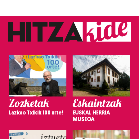
Zozketak
Eskaintzak
Lazkao Txikik 100 urte!
EUSKAL HERRIA
MUSEOA