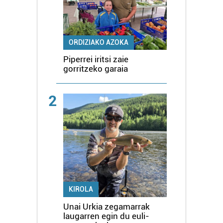
ORDIZIAKO AZOKA
Piperrei iritsi zaie
gorritzeko garaia
2
KIROLA
Unai Urkia zegamarrak
laugarren egin du euli-