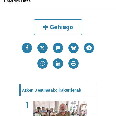
Goierriko Hitza
Gehiago
Azken 3 egunetako irakurrienak
1