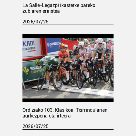
La Salle-Legazpi ikastetxe pareko
zubiaren eraistea
2026/07/25
Ordiziako 103. Klasikoa. Txirrindularien
aurkezpena eta irteera
2026/07/25