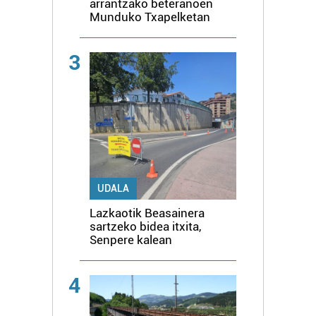
arrantzako beteranoen
Munduko Txapelketan
3
UDALA
Lazkaotik Beasainera
sartzeko bidea itxita,
Senpere kalean
4