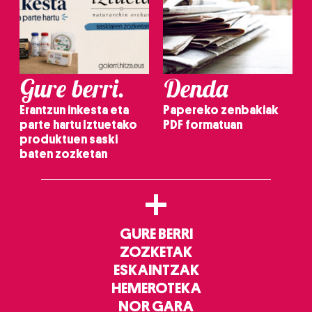
Gure berri.
Denda
Erantzun inkesta eta
Papereko zenbakiak
parte hartu Iztuetako
PDF formatuan
produktuen saski
baten zozketan
+
GURE BERRI
ZOZKETAK
ESKAINTZAK
HEMEROTEKA
NOR GARA