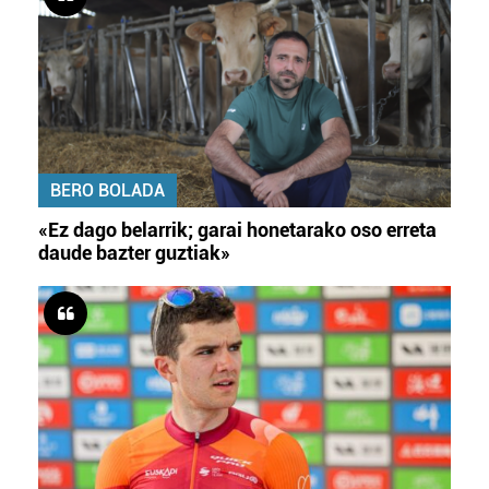
BERO BOLADA
«Ez dago belarrik; garai honetarako oso erreta
daude bazter guztiak»