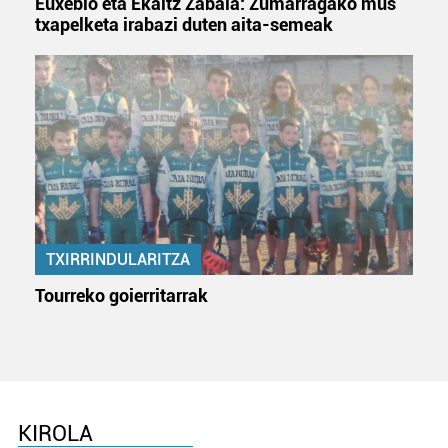
Euxebio eta Ekaitz Zabala: Zumarragako mus
bazkideen zerrenda, beren ustez zein helburutarako
txapelketa irabazi duten aita-semeak
duten interes legitimoa eta horren aurka nola egin
dezakezun ikusteko.
Lortu zure datu pertsonalak prozesatzeko moduari
buruzko informazio gehiago eta ezarri zure lehentasunak
datuen atalean. Edozein unetan alda edo ken dezakezu
zure baimena Cookieen adierazpenean.
Webgune honek cookie propioak eta hirugarrenen cookie-
fitxategiak erabiltzen ditu. Zure esperientzia eta
TXIRRINDULARITZA
zerbitzuak hobetzeko asmoz, cookie teknologiaz
Tourreko goierritarrak
baliatzen gara. Ohar hau onartuz gero, teknologia hori
erabiltzeko baimen esplizitua ematen diguzu.
Gehiago
irakurri
KIROLA