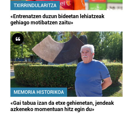
TXIRRINDULARITZA
«Entrenatzen duzun bideetan lehiatzeak
gehiago motibatzen zaitu»
MEMORIA HISTORIKOA
«Gai tabua izan da etxe gehienetan, jendeak
azkeneko momentuan hitz egin du»