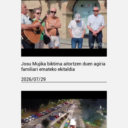
Josu Mujika biktima aitortzen duen agiria
familiari emateko ekitaldia
2026/07/29