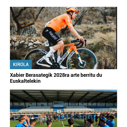
KIROLA
Xabier Berasategik 2028ra arte berritu du
Euskaltelekin