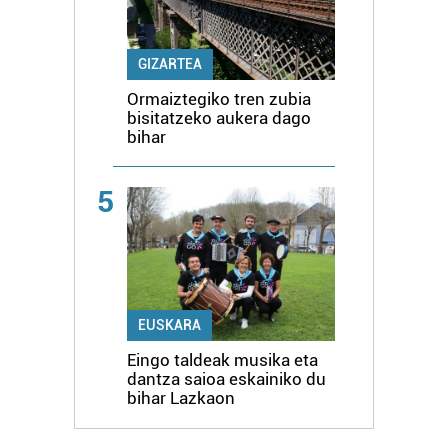
GIZARTEA
Ormaiztegiko tren zubia
bisitatzeko aukera dago
bihar
5
EUSKARA
Eingo taldeak musika eta
dantza saioa eskainiko du
bihar Lazkaon