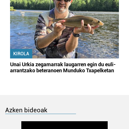
KIROLA
Unai Urkia zegamarrak laugarren egin du euli-
arrantzako beteranoen Munduko Txapelketan
Azken bideoak