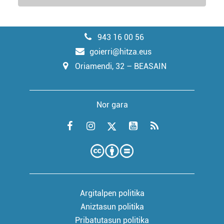
943 16 00 56
goierri@hitza.eus
Oriamendi, 32 – BEASAIN
Nor gara
Argitalpen politika
Aniztasun politika
Pribatutasun politika