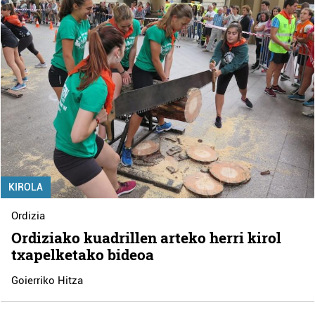
KIROLA
Ordizia
Ordiziako kuadrillen arteko herri kirol
txapelketako bideoa
Goierriko Hitza