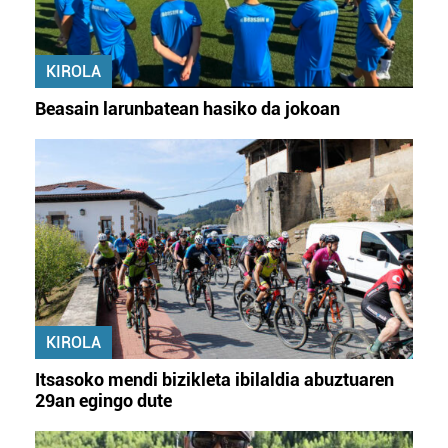
KIROLA
Beasain larunbatean hasiko da jokoan
KIROLA
Itsasoko mendi bizikleta ibilaldia abuztuaren
29an egingo dute