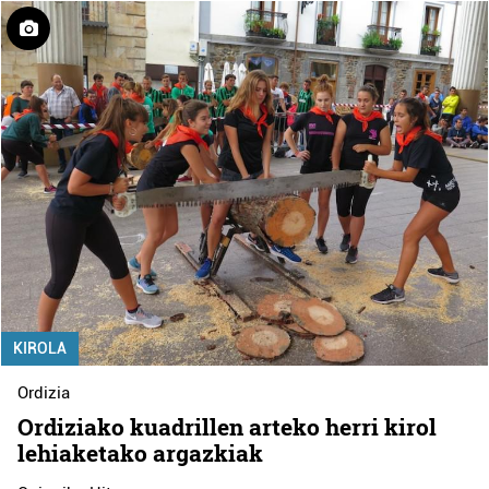
KIROLA
Ordizia
Ordiziako kuadrillen arteko herri kirol
lehiaketako argazkiak