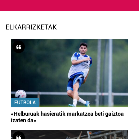
ELKARRIZKETAK
FUTBOLA
«Helburuak hasieratik markatzea beti gaiztoa
izaten da»