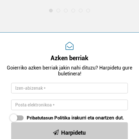
Azken berriak
Goierriko azken berriak jakin nahi dituzu? Harpidetu gure
buletinera!
Pribatutasun Politika
irakurri eta onartzen dut.
Harpidetu