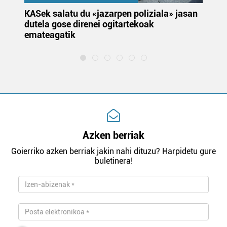
KASek salatu du «jazarpen poliziala» jasan
Pa
dutela gose direnei ogitartekoak
da
emateagatik
«s
Azken berriak
Goierriko azken berriak jakin nahi dituzu? Harpidetu gure
buletinera!