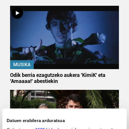
MUSIKA
Odik berria ezagutzeko aukera 'KimiK' eta
'Amaaaa!' abestiekin
Datuen erabilera arduratsua