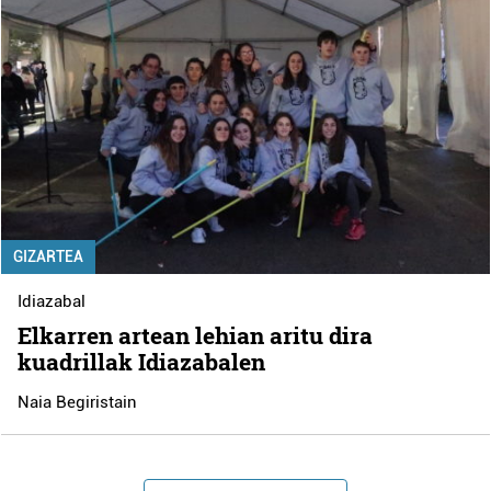
GIZARTEA
Idiazabal
Elkarren artean lehian aritu dira
kuadrillak Idiazabalen
Naia Begiristain