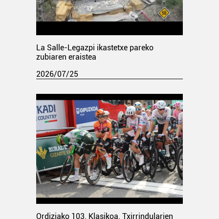
La Salle-Legazpi ikastetxe pareko
zubiaren eraistea
2026/07/25
Ordiziako 103. Klasikoa. Txirrindularien