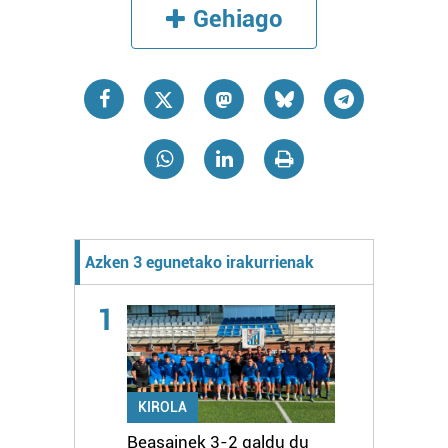
Gehiago
Azken 3 egunetako irakurrienak
1
KIROLA
Beasainek 3-2 galdu du