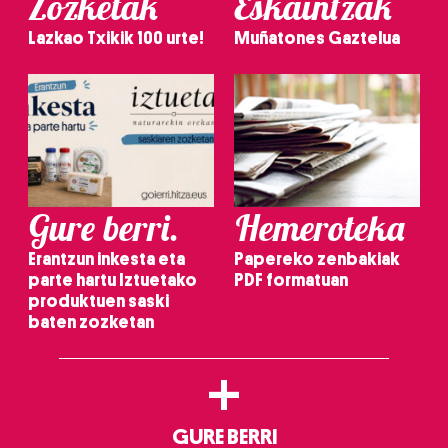
Zozketak
Eskaintzak
Lazkao Txikik 100 urte!
Muñatones Gaztelua
Gure berri.
Hemeroteka
Erantzun inkesta eta
Papereko zenbakiak
parte hartu Iztuetako
PDF formatuan
produktuen saski
baten zozketan
+
GURE BERRI