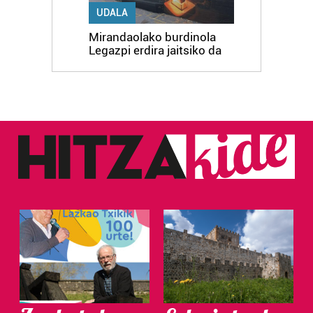
UDALA
Mirandaolako burdinola
Legazpi erdira jaitsiko da