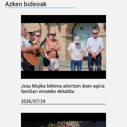
Azken bideoak
Josu Mujika biktima aitortzen duen agiria
familiari emateko ekitaldia
2026/07/29