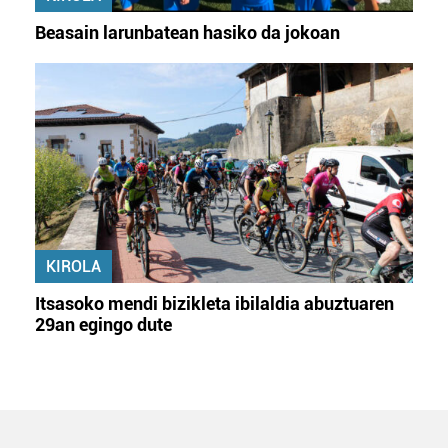
Beasain larunbatean hasiko da jokoan
KIROLA
Itsasoko mendi bizikleta ibilaldia abuztuaren
29an egingo dute