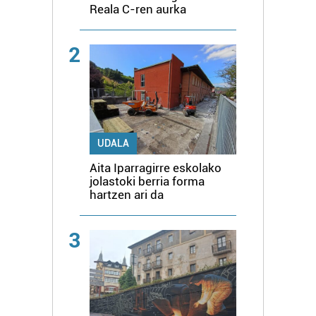
Reala C-ren aurka
2
UDALA
Aita Iparragirre eskolako
jolastoki berria forma
hartzen ari da
3