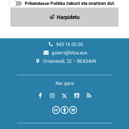
Pribatutasun Politika
irakurri eta onartzen dut.
Harpidetu
943 16 00 56
goierri@hitza.eus
Oriamendi, 32 – BEASAIN
Nor gara