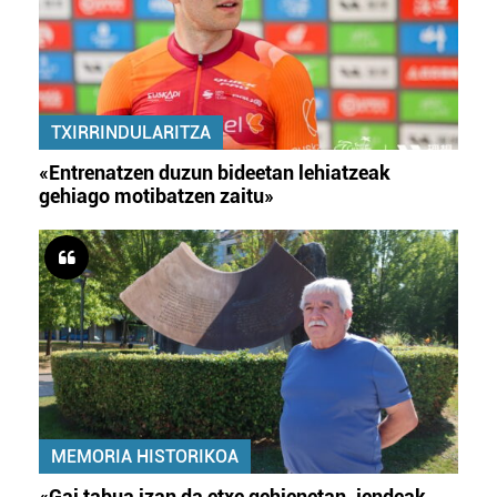
TXIRRINDULARITZA
«Entrenatzen duzun bideetan lehiatzeak
gehiago motibatzen zaitu»
MEMORIA HISTORIKOA
«Gai tabua izan da etxe gehienetan, jendeak