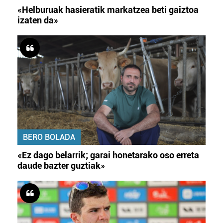
«Helburuak hasieratik markatzea beti gaiztoa
izaten da»
BERO BOLADA
«Ez dago belarrik; garai honetarako oso erreta
daude bazter guztiak»