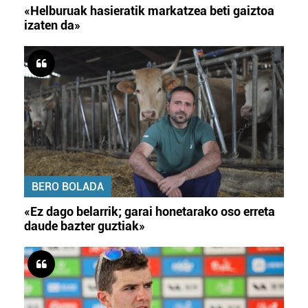
«Helburuak hasieratik markatzea beti gaiztoa
izaten da»
BERO BOLADA
«Ez dago belarrik; garai honetarako oso erreta
daude bazter guztiak»