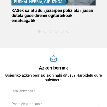
EUSKAL HERRIA, GIPUZKOA
KASek salatu du «jazarpen poliziala» jasan
Pa
dutela gose direnei ogitartekoak
da
emateagatik
«s
Azken berriak
Goierriko azken berriak jakin nahi dituzu? Harpidetu gure
buletinera!