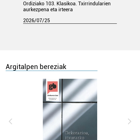
Ordiziako 103. Klasikoa. Txirrindularien
aurkezpena eta irteera
2026/07/25
Argitalpen bereziak