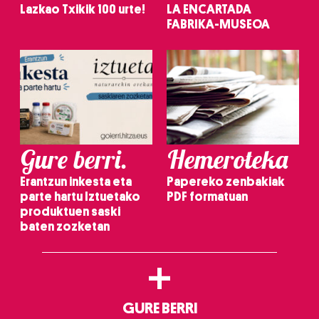
Lazkao Txikik 100 urte!
LA ENCARTADA
FABRIKA-MUSEOA
Gure berri.
Hemeroteka
Erantzun inkesta eta
Papereko zenbakiak
parte hartu Iztuetako
PDF formatuan
produktuen saski
baten zozketan
+
GURE BERRI