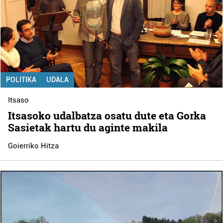
POLITIKA
UDALA
Itsaso
Itsasoko udalbatza osatu dute eta Gorka
Sasietak hartu du aginte makila
Goierriko Hitza