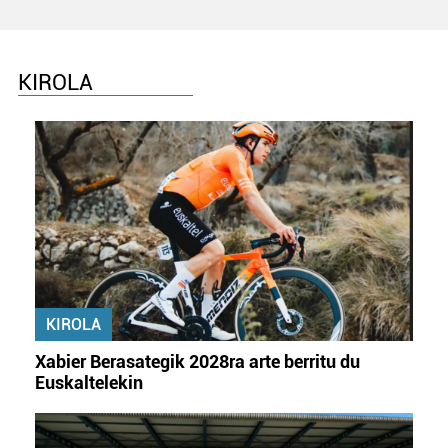
KIROLA
KIROLA
Xabier Berasategik 2028ra arte berritu du
Euskaltelekin