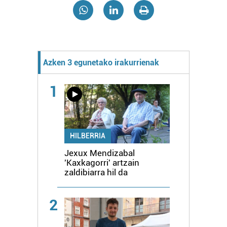
Azken 3 egunetako irakurrienak
1
HILBERRIA
Jexux Mendizabal
'Kaxkagorri' artzain
zaldibiarra hil da
2