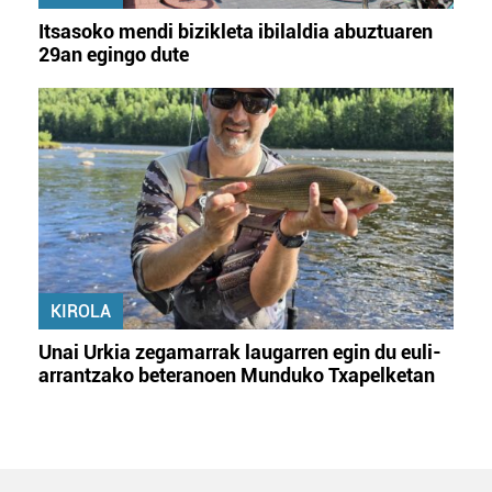
Itsasoko mendi bizikleta ibilaldia abuztuaren
29an egingo dute
KIROLA
Unai Urkia zegamarrak laugarren egin du euli-
arrantzako beteranoen Munduko Txapelketan