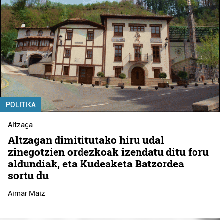
POLITIKA
Altzaga
Altzagan dimititutako hiru udal
zinegotzien ordezkoak izendatu ditu foru
aldundiak, eta Kudeaketa Batzordea
sortu du
Aimar Maiz