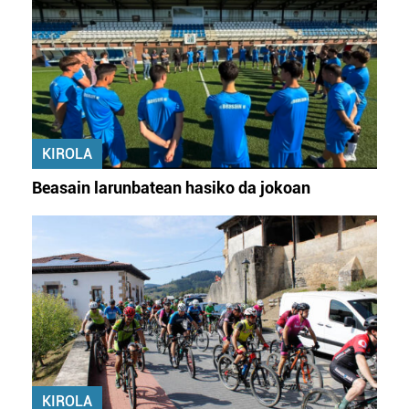
KIROLA
Beasain larunbatean hasiko da jokoan
KIROLA