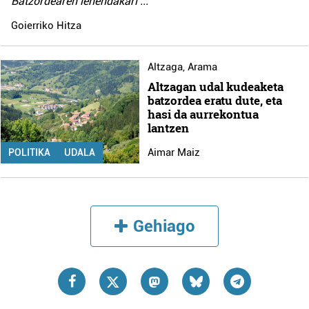
Batzordearen lehendakari
...
Goierriko Hitza
Altzaga
,
Arama
Altzagan udal kudeaketa
batzordea eratu dute, eta
hasi da aurrekontua
lantzen
Aimar Maiz
POLITIKA
UDALA
Gehiago