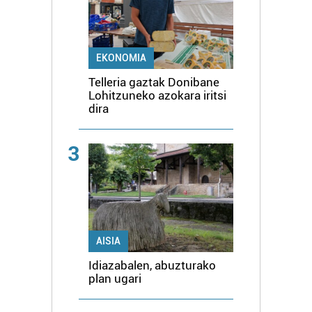
EKONOMIA
Telleria gaztak Donibane
Lohitzuneko azokara iritsi
dira
3
AISIA
Idiazabalen, abuzturako
plan ugari