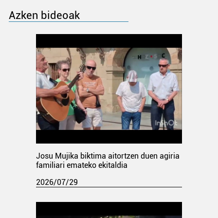
Azken bideoak
Josu Mujika biktima aitortzen duen agiria
familiari emateko ekitaldia
2026/07/29