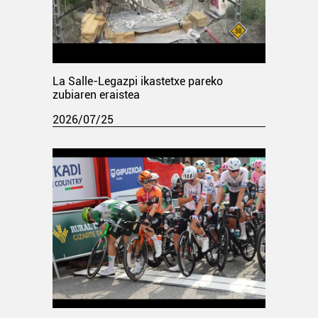
La Salle-Legazpi ikastetxe pareko
zubiaren eraistea
2026/07/25