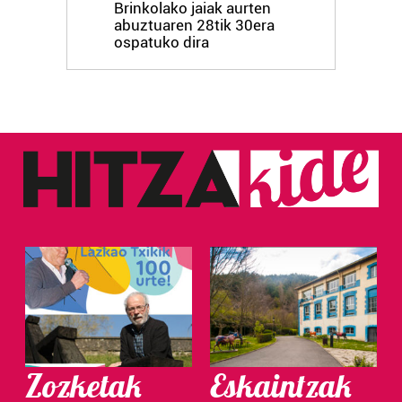
Brinkolako jaiak aurten
abuztuaren 28tik 30era
ospatuko dira
Zozketak
Eskaintzak