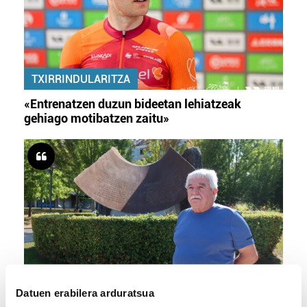
TXIRRINDULARITZA
«Entrenatzen duzun bideetan lehiatzeak
gehiago motibatzen zaitu»
MEMORIA HISTORIKOA
Datuen erabilera arduratsua
«Gai tabua izan da etxe gehienetan, jendeak