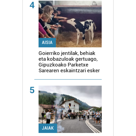
4
AISIA
Goierriko jentilak, behiak
eta kobazuloak gertuago,
Gipuzkoako Parketxe
Sarearen eskaintzari esker
5
JAIAK