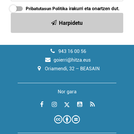
Pribatutasun Politika
irakurri eta onartzen dut.
Harpidetu
943 16 00 56
goierri@hitza.eus
Oriamendi, 32 – BEASAIN
Nor gara