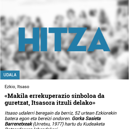
UDALA
Ezkio
,
Itsaso
«Makila errekuperazio sinboloa da
guretzat, Itsasora itzuli delako»
Itsaso udalerri beregain da berriz, 52 urtean Ezkiorekin
batera egon eta bereizi ondoren.
Gorka Sasieta
Barrenetxeak
(Urretxu, 1977) hartu du Kudeaketa