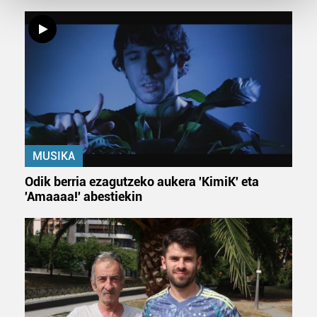
and set your preferences in the
details section
.
Guk eta gure bazkideek zure datu pertsonalak
prozesatzen ditugu, zure IP zenbakia, besteak beste,
teknologia erabiliz, cookieak adibidez, iragarki eta eduki
pertsonalizatuak eskaintzeko, iragarkiak eta edukia
neurtzeko, jendeari buruzko informazioa biltzeko eta
produktuak garatzeko. Zure datuak nork eta zertarako
erabiltzen dituen hauta dezakezu.
MUSIKA
Bazkide batzuek ez dizute baimenik eskatzen, eta beren
Odik berria ezagutzeko aukera 'KimiK' eta
interes komertzial legitimoetan babesten dira. Ikusi gure
'Amaaaa!' abestiekin
bazkideen zerrenda, beren ustez zein helburutarako
duten interes legitimoa eta horren aurka nola egin
dezakezun ikusteko.
Lortu zure datu pertsonalak prozesatzeko moduari
buruzko informazio gehiago eta ezarri zure lehentasunak
datuen atalean. Edozein unetan alda edo ken dezakezu