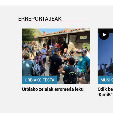
ERREPORTAJEAK
URBIAKO FESTA
MUSIK
Urbiako zelaiak erromeria leku
Odik be
'KimiK'