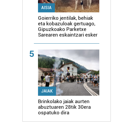
AISIA
Goierriko jentilak, behiak
eta kobazuloak gertuago,
Gipuzkoako Parketxe
Sarearen eskaintzari esker
5
JAIAK
Brinkolako jaiak aurten
abuztuaren 28tik 30era
ospatuko dira