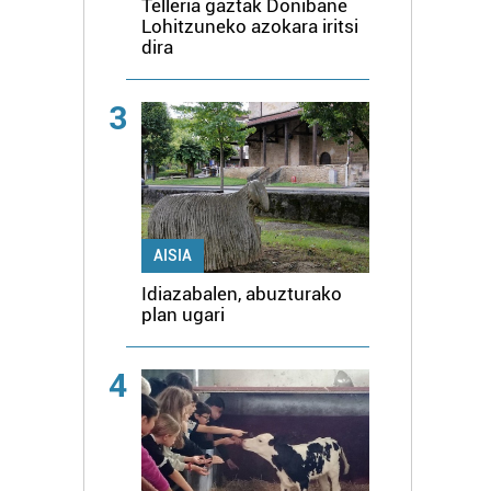
Telleria gaztak Donibane
Lohitzuneko azokara iritsi
dira
3
AISIA
Idiazabalen, abuzturako
plan ugari
4