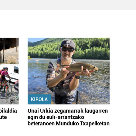
KIROLA
bilaldia
Unai Urkia zegamarrak laugarren
ute
egin du euli-arrantzako
beteranoen Munduko Txapelketan