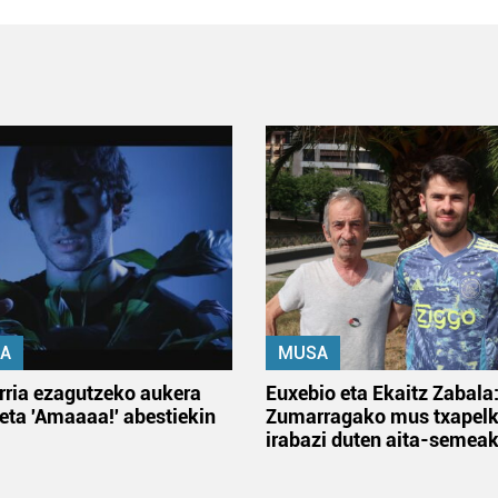
A
MUSA
rria ezagutzeko aukera
Euxebio eta Ekaitz Zabala
 eta 'Amaaaa!' abestiekin
Zumarragako mus txapelk
irabazi duten aita-semea