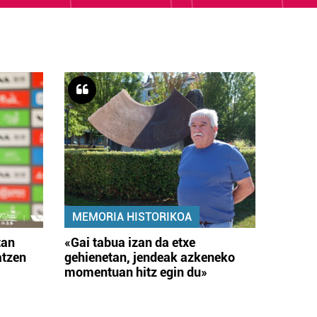
MEMORIA HISTORIKOA
tan
«Gai tabua izan da etxe
atzen
gehienetan, jendeak azkeneko
momentuan hitz egin du»