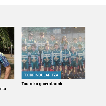
TXIRRINDULARITZA
:
Tourreko goierritarrak
eta
k