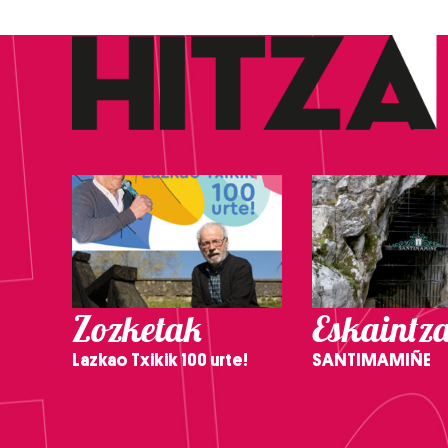
Zozketak
Eskaintz
Lazkao Txikik 100 urte!
SANTIMAMIÑE