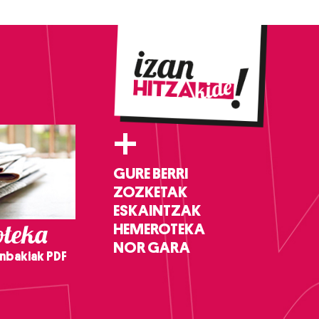
+
GURE BERRI
ZOZKETAK
ESKAINTZAK
teka
HEMEROTEKA
NOR GARA
nbakiak PDF