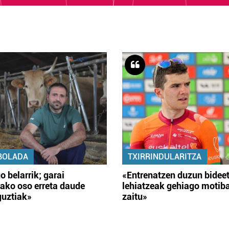
BOLADA
TXIRRINDULARITZA
o belarrik; garai
«Entrenatzen duzun bidee
ako oso erreta daude
lehiatzeak gehiago motib
guztiak»
zaitu»