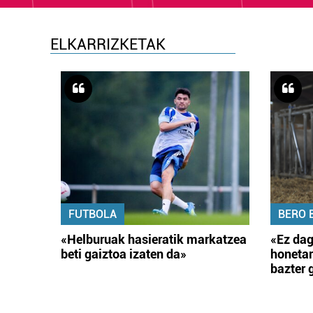
ELKARRIZKETAK
FUTBOLA
BERO 
«Helburuak hasieratik markatzea
«Ez dag
beti gaiztoa izaten da»
honetar
bazter 