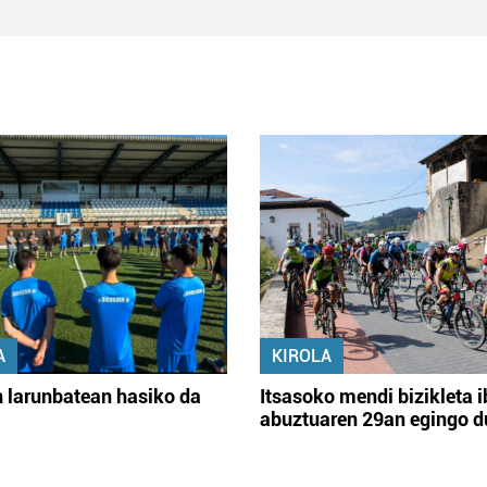
A
KIROLA
 larunbatean hasiko da
Itsasoko mendi bizikleta i
abuztuaren 29an egingo d