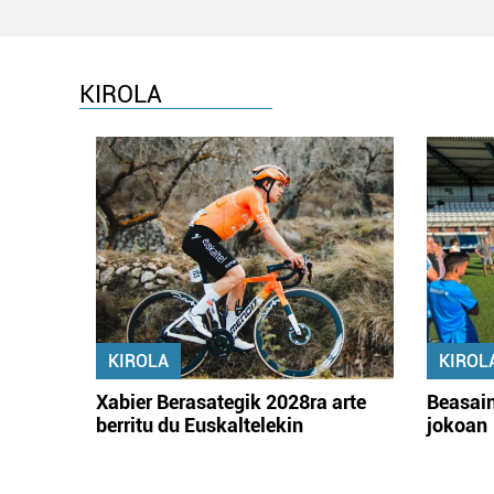
KIROLA
KIROLA
KIROL
Xabier Berasategik 2028ra arte
Beasain
berritu du Euskaltelekin
jokoan