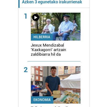
Azken 3 egunetako irakurrienak
1
HILBERRIA
Jexux Mendizabal
'Kaxkagorri' artzain
zaldibiarra hil da
2
EKONOMIA