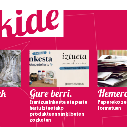
ak
Gure berri.
Hemero
Erantzun inkesta eta parte
Papereko ze
hartu Iztuetako
formatuan
produktuen saski baten
zozketan