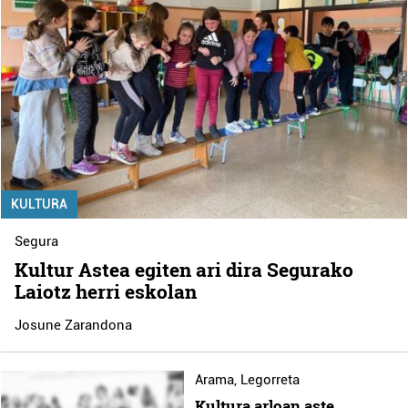
KULTURA
Segura
Kultur Astea egiten ari dira Segurako
Laiotz herri eskolan
Josune Zarandona
Arama
,
Legorreta
Kultura arloan aste