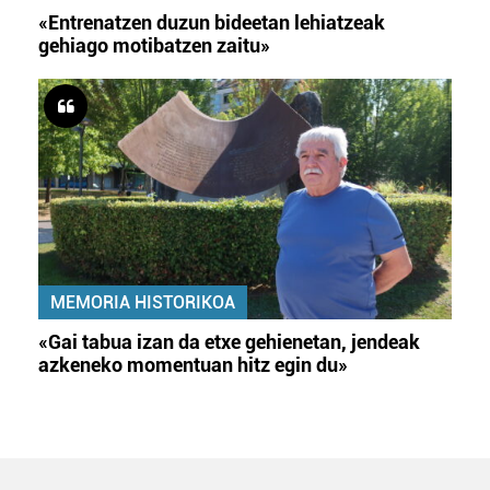
«Entrenatzen duzun bideetan lehiatzeak
gehiago motibatzen zaitu»
MEMORIA HISTORIKOA
«Gai tabua izan da etxe gehienetan, jendeak
azkeneko momentuan hitz egin du»