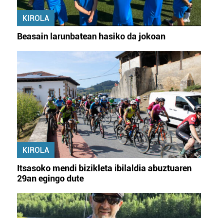
KIROLA
Beasain larunbatean hasiko da jokoan
KIROLA
Itsasoko mendi bizikleta ibilaldia abuztuaren
29an egingo dute