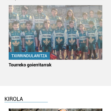
prozesatzen ditugu, zure IP zenbakia, besteak beste,
teknologia erabiliz, cookieak adibidez, iragarki eta eduki
pertsonalizatuak eskaintzeko, iragarkiak eta edukia
neurtzeko, jendeari buruzko informazioa biltzeko eta
produktuak garatzeko. Zure datuak nork eta zertarako
erabiltzen dituen hauta dezakezu.
Bazkide batzuek ez dizute baimenik eskatzen, eta beren
interes komertzial legitimoetan babesten dira. Ikusi gure
bazkideen zerrenda, beren ustez zein helburutarako
TXIRRINDULARITZA
duten interes legitimoa eta horren aurka nola egin
Tourreko goierritarrak
dezakezun ikusteko.
Lortu zure datu pertsonalak prozesatzeko moduari
buruzko informazio gehiago eta ezarri zure lehentasunak
datuen atalean. Edozein unetan alda edo ken dezakezu
zure baimena Cookieen adierazpenean.
KIROLA
Webgune honek cookie propioak eta hirugarrenen cookie-