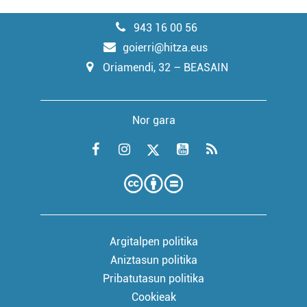
943 16 00 56
goierri@hitza.eus
Oriamendi, 32 – BEASAIN
Nor gara
Argitalpen politika
Aniztasun politika
Pribatutasun politika
Cookieak