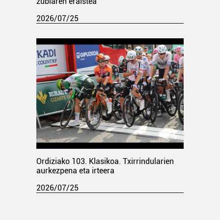
zubiaren eraistea
2026/07/25
Ordiziako 103. Klasikoa. Txirrindularien
aurkezpena eta irteera
2026/07/25