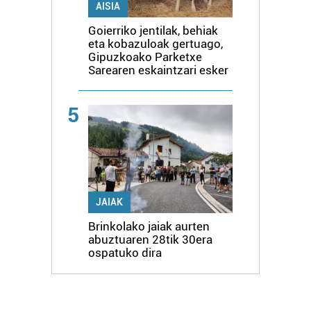
AISIA
Goierriko jentilak, behiak
eta kobazuloak gertuago,
Gipuzkoako Parketxe
Sarearen eskaintzari esker
5
JAIAK
Brinkolako jaiak aurten
abuztuaren 28tik 30era
ospatuko dira