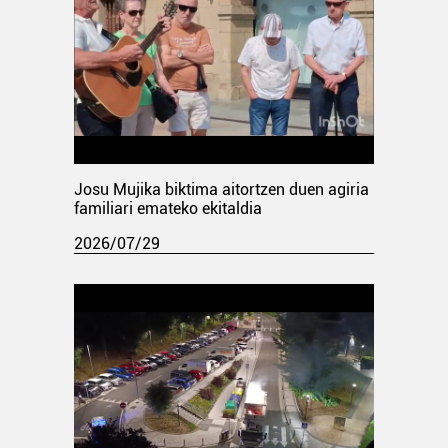
Josu Mujika biktima aitortzen duen agiria
familiari emateko ekitaldia
2026/07/29