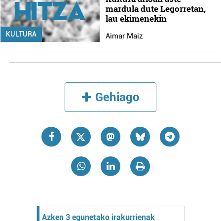
mardula dute Legorretan,
lau ekimenekin
KULTURA
Aimar Maiz
Gehiago
Azken 3 egunetako irakurrienak