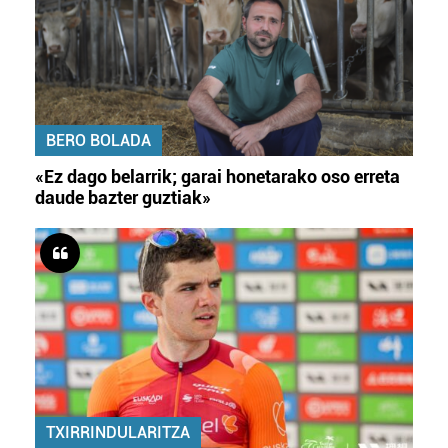
BERO BOLADA
«Ez dago belarrik; garai honetarako oso erreta
daude bazter guztiak»
TXIRRINDULARITZA