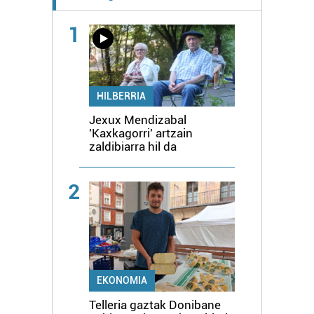
1
HILBERRIA
Jexux Mendizabal
'Kaxkagorri' artzain
zaldibiarra hil da
2
EKONOMIA
Telleria gaztak Donibane