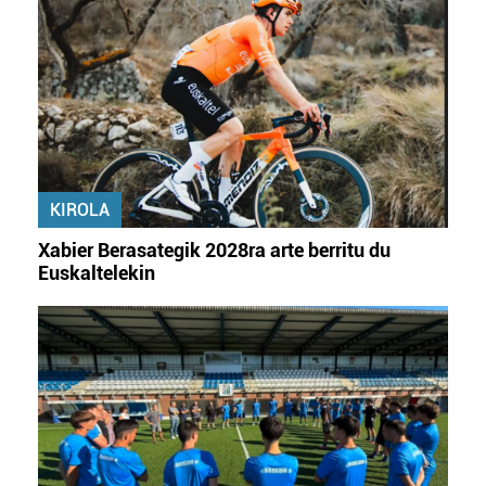
fitxategiak erabiltzen ditu. Zure esperientzia eta
zerbitzuak hobetzeko asmoz, cookie teknologiaz
baliatzen gara. Ohar hau onartuz gero, teknologia hori
erabiltzeko baimen esplizitua ematen diguzu.
Gehiago
irakurri
KIROLA
Xabier Berasategik 2028ra arte berritu du
Euskaltelekin