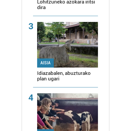
Lohitzuneko azokara iritsi
dira
3
AISIA
Idiazabalen, abuzturako
plan ugari
4