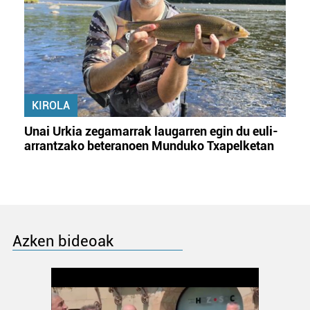
KIROLA
Unai Urkia zegamarrak laugarren egin du euli-
arrantzako beteranoen Munduko Txapelketan
Azken bideoak