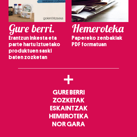
Gure berri.
Hemeroteka
Erantzun inkesta eta
Papereko zenbakiak
parte hartu Iztuetako
PDF formatuan
produktuen saski
baten zozketan
+
GURE BERRI
ZOZKETAK
ESKAINTZAK
HEMEROTEKA
NOR GARA