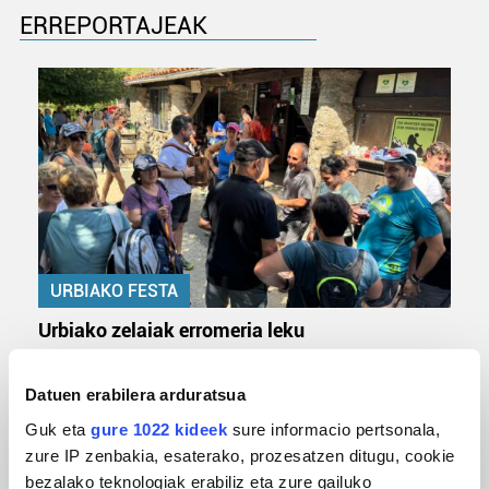
ERREPORTAJEAK
URBIAKO FESTA
Urbiako zelaiak erromeria leku
Datuen erabilera arduratsua
Guk eta
gure 1022 kideek
sure informacio pertsonala,
zure IP zenbakia, esaterako, prozesatzen ditugu, cookie
bezalako teknologiak erabiliz eta zure gailuko