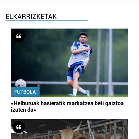
ELKARRIZKETAK
FUTBOLA
«Helburuak hasieratik markatzea beti gaiztoa
izaten da»