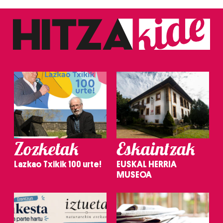
Zozketak
Eskaintzak
Lazkao Txikik 100 urte!
EUSKAL HERRIA
MUSEOA