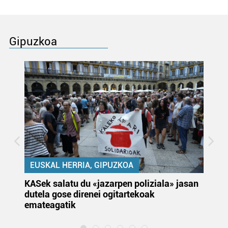
Gipuzkoa
EUSKAL HERRIA, GIPUZKOA
KASek salatu du «jazarpen poliziala» jasan
Pa
dutela gose direnei ogitartekoak
da
emateagatik
«s