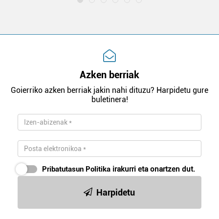
Azken berriak
Goierriko azken berriak jakin nahi dituzu? Harpidetu gure
buletinera!
Pribatutasun Politika
irakurri eta onartzen dut.
Harpidetu