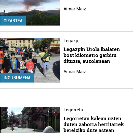
Aimar Maiz
GIZARTEA
Legazpi
Legazpin Urola ibaiaren
bost kilometro garbitu
dituzte, auzolanean
Aimar Maiz
INGURUMENA
Legorreta
Legorretan kalean uzten
duten zaborra herritarrek
bereiziko dute astean