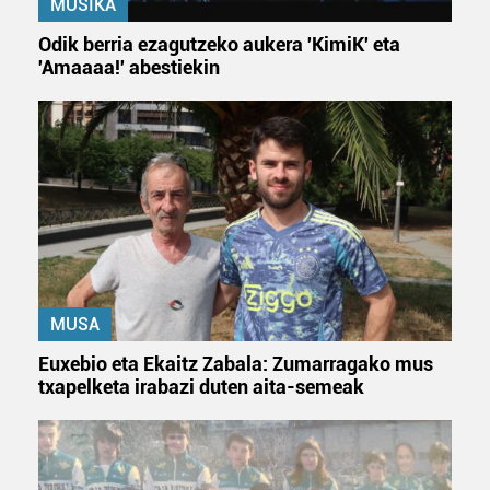
MUSIKA
Odik berria ezagutzeko aukera 'KimiK' eta
'Amaaaa!' abestiekin
MUSA
Euxebio eta Ekaitz Zabala: Zumarragako mus
txapelketa irabazi duten aita-semeak