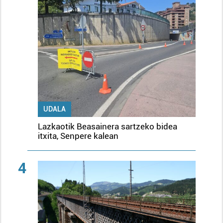
UDALA
Lazkaotik Beasainera sartzeko bidea
itxita, Senpere kalean
4