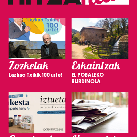
erabiltzen dituen hauta dezakezu.
Bazkide batzuek ez dizute baimenik eskatzen, eta beren
interes komertzial legitimoetan babesten dira. Ikusi gure
bazkideen zerrenda, beren ustez zein helburutarako
duten interes legitimoa eta horren aurka nola egin
dezakezun ikusteko.
Zozketak
Eskaintzak
Lortu zure datu pertsonalak prozesatzeko moduari
buruzko informazio gehiago eta ezarri zure lehentasunak
Lazkao Txikik 100 urte!
EL POBALEKO
datuen atalean. Edozein unetan alda edo ken dezakezu
BURDINOLA
zure baimena Cookieen adierazpenean.
Webgune honek cookie propioak eta hirugarrenen cookie-
fitxategiak erabiltzen ditu. Zure esperientzia eta
zerbitzuak hobetzeko asmoz, cookie teknologiaz
baliatzen gara. Ohar hau onartuz gero, teknologia hori
erabiltzeko baimen esplizitua ematen diguzu.
Gehiago