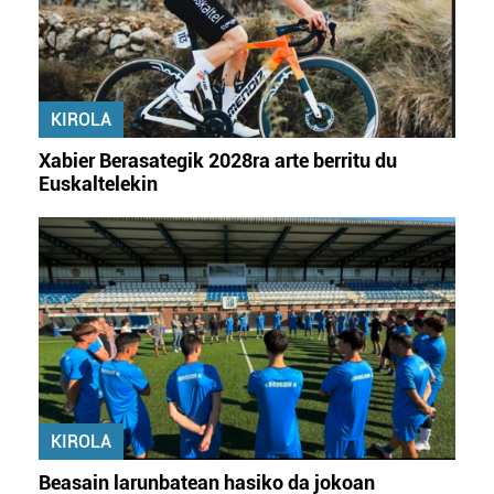
KIROLA
Xabier Berasategik 2028ra arte berritu du
Euskaltelekin
KIROLA
Beasain larunbatean hasiko da jokoan