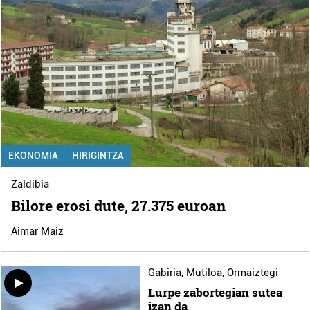
EKONOMIA
HIRIGINTZA
Zaldibia
Bilore erosi dute, 27.375 euroan
Aimar Maiz
Gabiria
,
Mutiloa
,
Ormaiztegi
Lurpe zabortegian sutea
izan da