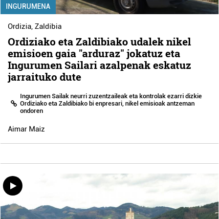
INGURUMENA
Ordizia
,
Zaldibia
Ordiziako eta Zaldibiako udalek nikel
emisioen gaia "arduraz" jokatuz eta
Ingurumen Sailari azalpenak eskatuz
jarraituko dute
Ingurumen Sailak neurri zuzentzaileak eta kontrolak ezarri dizkie
Ordiziako eta Zaldibiako bi enpresari, nikel emisioak antzeman
ondoren
Aimar Maiz