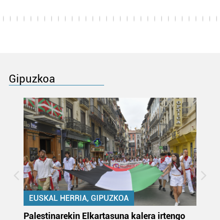
Gipuzkoa
EUSKAL HERRIA, GIPUZKOA
Palestinarekin Elkartasuna kalera irtengo
Do