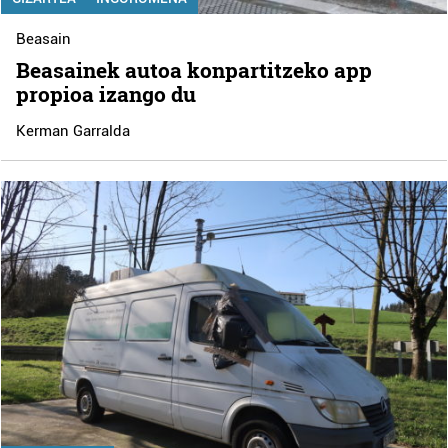
Beasain
Beasainek autoa konpartitzeko app
propioa izango du
Kerman Garralda