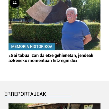
MEMORIA HISTORIKOA
«Gai tabua izan da etxe gehienetan, jendeak
azkeneko momentuan hitz egin du»
ERREPORTAJEAK