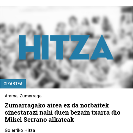
GIZARTEA
Arama
,
Zumarraga
Zumarragako airea ez da norbaitek
sinestarazi nahi duen bezain txarra dio
Mikel Serrano alkateak
Goierriko Hitza