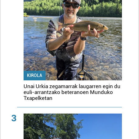
KIROLA
Unai Urkia zegamarrak laugarren egin du
euli-arrantzako beteranoen Munduko
Txapelketan
3