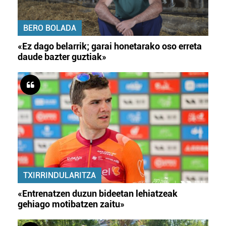
BERO BOLADA
«Ez dago belarrik; garai honetarako oso erreta
daude bazter guztiak»
TXIRRINDULARITZA
«Entrenatzen duzun bideetan lehiatzeak
gehiago motibatzen zaitu»