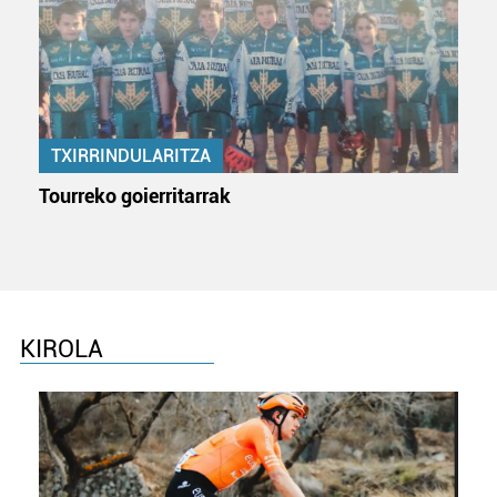
TXIRRINDULARITZA
Tourreko goierritarrak
KIROLA