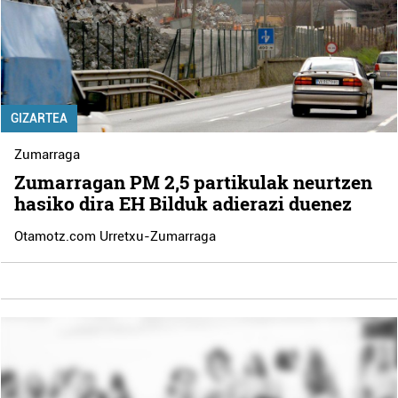
GIZARTEA
Zumarraga
Zumarragan PM 2,5 partikulak neurtzen
hasiko dira EH Bilduk adierazi duenez
Otamotz.com Urretxu-Zumarraga