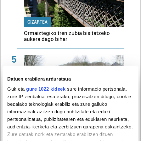
GIZARTEA
Ormaiztegiko tren zubia bisitatzeko
aukera dago bihar
5
Datuen erabilera arduratsua
Guk eta
gure 1022 kideek
sure informacio pertsonala,
zure IP zenbakia, esaterako, prozesatzen ditugu, cookie
bezalako teknologiak erabiliz eta zure gailuko
informazioak azitzen dugu publizitate eta eduki
pertsonalizatua, publizitatearen eta edukiaren neurketa,
EUSKARA
audientzia-ikerketa eta zerbitzuen garapena eskaintzeko.
Zure datuak nork eta zertarako erabiltzen dituen
Eingo taldeak musika eta dantza saioa
eskainiko du bihar Lazkaon