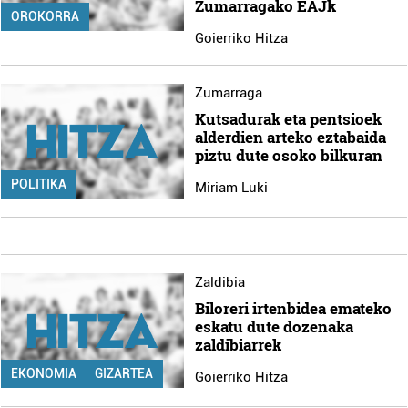
Zumarragako EAJk
OROKORRA
Goierriko Hitza
Zumarraga
Kutsadurak eta pentsioek
alderdien arteko eztabaida
piztu dute osoko bilkuran
POLITIKA
Miriam Luki
Zaldibia
Biloreri irtenbidea emateko
eskatu dute dozenaka
zaldibiarrek
EKONOMIA
GIZARTEA
Goierriko Hitza