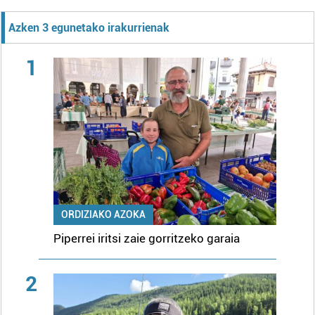
Azken 3 egunetako irakurrienak
1
ORDIZIAKO AZOKA
Piperrei iritsi zaie gorritzeko garaia
2