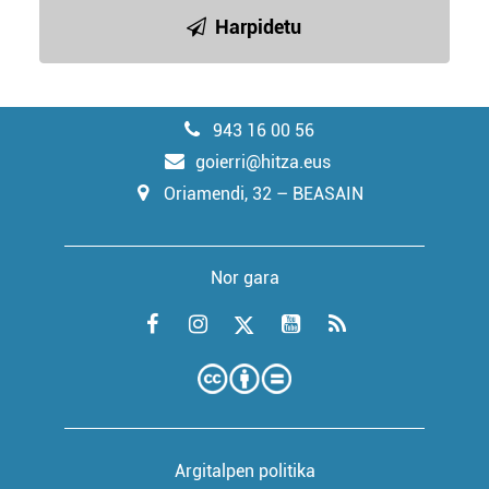
Harpidetu
943 16 00 56
goierri@hitza.eus
Oriamendi, 32 – BEASAIN
Nor gara
Argitalpen politika