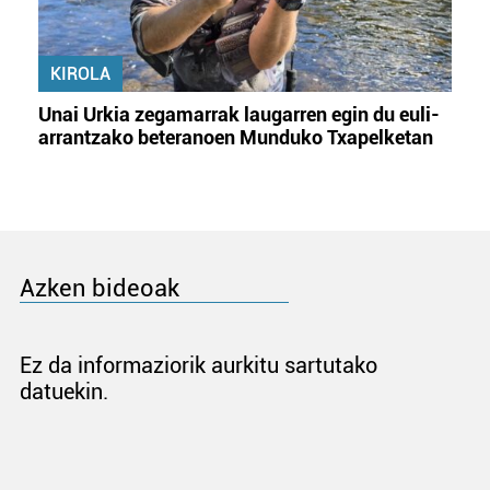
KIROLA
Unai Urkia zegamarrak laugarren egin du euli-
arrantzako beteranoen Munduko Txapelketan
Azken bideoak
Ez da informaziorik aurkitu sartutako
datuekin.