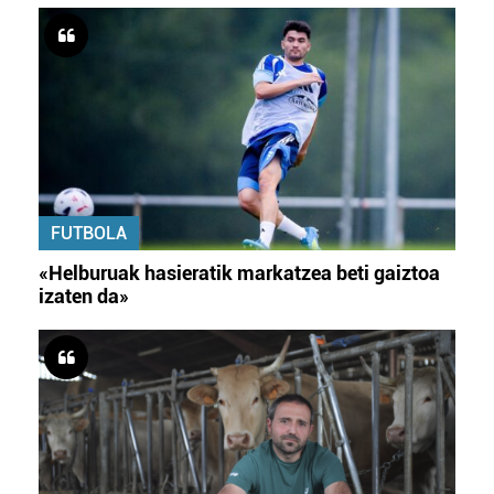
FUTBOLA
«Helburuak hasieratik markatzea beti gaiztoa
izaten da»