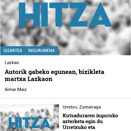
GIZARTEA
INGURUMENA
Lazkao
Autorik gabeko egunean, bizikleta
martxa Lazkaon
Aimar Maiz
Urretxu
,
Zumarraga
Kutsaduraren inguruko
azterketa egin du
Urretxuko eta