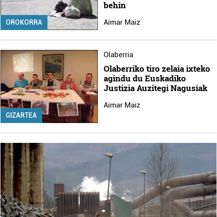
behin
Aimar Maiz
OROKORRA
Olaberria
Olaberriko tiro zelaia ixteko
agindu du Euskadiko
Justizia Auzitegi Nagusiak
Aimar Maiz
GIZARTEA