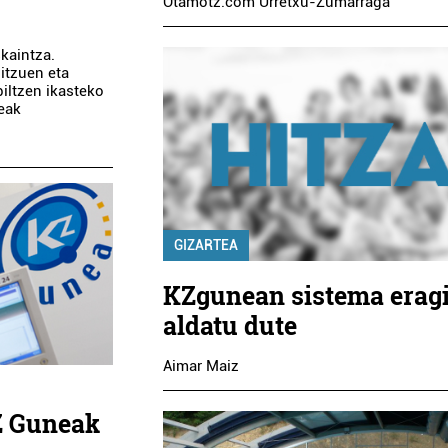
Otamotz.com Urretxu-Zumarraga
kaintza.
itzuen eta
biltzen ikasteko
teak
GIZARTEA
KZgunean sistema eragi
aldatu dute
Aimar Maiz
Z Guneak