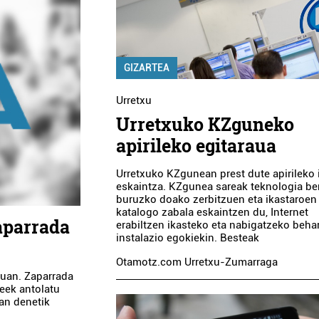
GIZARTEA
Urretxu
Urretxuko KZguneko
apirileko egitaraua
Urretxuko KZgunean prest dute apirileko 
eskaintza. KZgunea sareak teknologia ber
buruzko doako zerbitzuen eta ikastaroen
katalogo zabala eskaintzen du, Internet
zaparrada
erabiltzen ikasteko eta nabigatzeko behar
instalazio egokiekin. Besteak
Otamotz.com Urretxu-Zumarraga
tuan. Zaparrada
teek antolatu
tan denetik