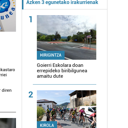
Azken 3 egunetako irakurrienak
1
HIRIGINTZA
Goierri Eskolara doan
ikastaro
errepideko biribilgunea
riei
amaitu dute
 diren
2
KIROLA