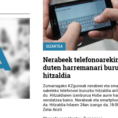
GIZARTEA
Nerabeek telefonoareki
duten harremanari bur
hitzaldia
Zumarragako KZguneak nerabeei eta sm
sakeleko telefonoei buruzko hitzaldia ant
du. Hitzaldiaren izenburua Hobe aurre ha
sendatzea baino. Nerabeak eta smartpho
da. Hitzaldia hilaren 24an izango da, 18:0
Zelai Arizti