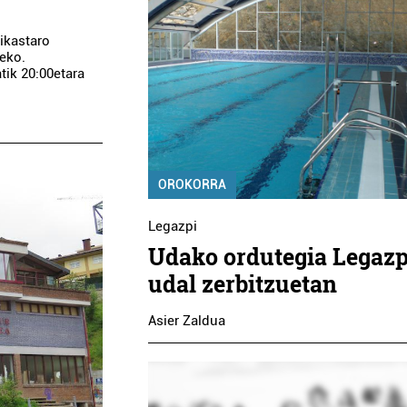
ikastaro
teko.
atik 20:00etara
OROKORRA
Legazpi
Udako ordutegia Legaz
udal zerbitzuetan
Asier Zaldua