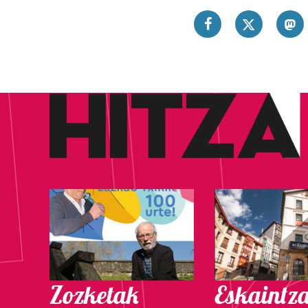
Zozketak
Eskaintz