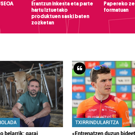
USEOA
Erantzun inkesta eta parte
Papereko ze
hartu Iztuetako
formatuan
produktuen saski baten
zozketan
BOLADA
TXIRRINDULARITZA
o belarrik; garai
«Entrenatzen duzun bidee