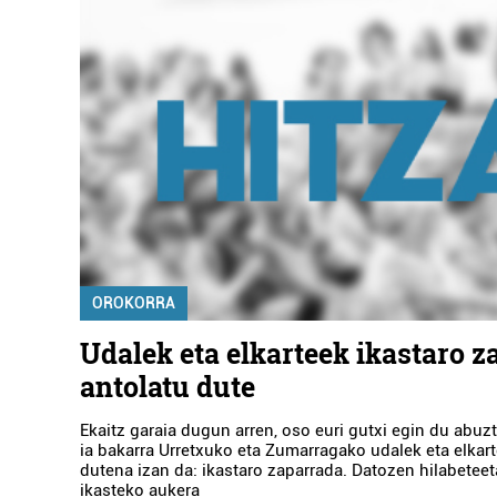
OROKORRA
Udalek eta elkarteek ikastaro 
antolatu dute
Ekaitz garaia dugun arren, oso euri gutxi egin du abuz
ia bakarra Urretxuko eta Zumarragako udalek eta elkar
dutena izan da: ikastaro zaparrada. Datozen hilabetee
ikasteko aukera