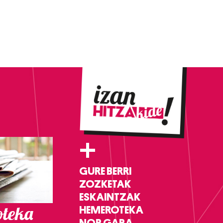
+
GURE BERRI
ZOZKETAK
ESKAINTZAK
teka
HEMEROTEKA
NOR GARA