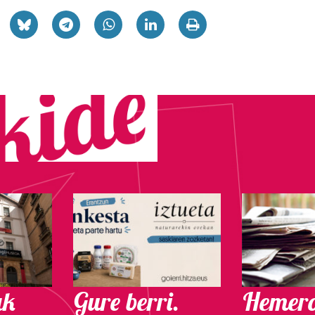
ak
Gure berri.
Hemero