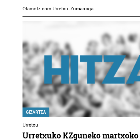
Otamotz.com Urretxu-Zumarraga
GIZARTEA
Urretxu
Urretxuko KZguneko martxoko