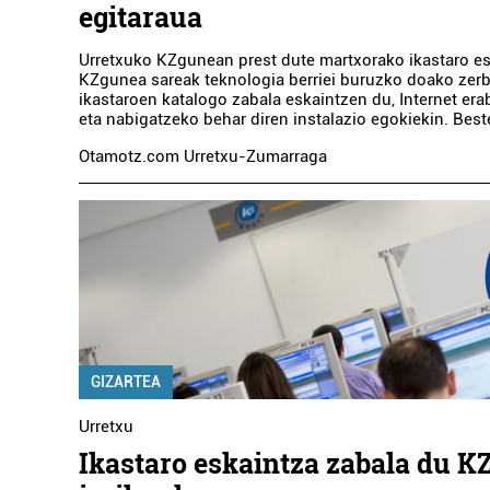
egitaraua
Urretxuko KZgunean prest dute martxorako ikastaro es
KZgunea sareak teknologia berriei buruzko doako zerb
ikastaroen katalogo zabala eskaintzen du, Internet era
eta nabigatzeko behar diren instalazio egokiekin. Bes
Otamotz.com Urretxu-Zumarraga
GIZARTEA
Urretxu
Ikastaro eskaintza zabala du K