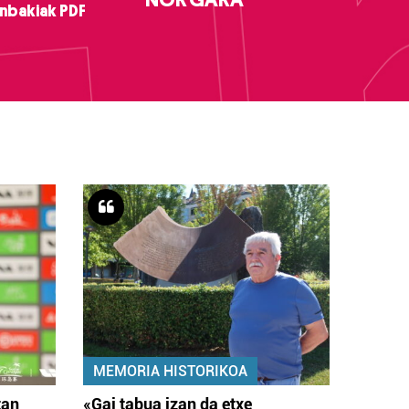
nbakiak PDF
MEMORIA HISTORIKOA
tan
«Gai tabua izan da etxe