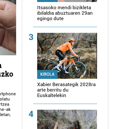
Itsasoko mendi bizikleta
ibilaldia abuztuaren 29an
egingo dute
3
n
uzko
KIROLA
Xabier Berasategik 2028ra
arte berritu du
artphone
Euskaltelekin
olatu
rtzea
ne-ak
4
0etan,