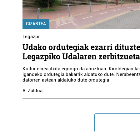
GIZARTEA
Legazpi
Udako ordutegiak ezarri dituzt
Legazpiko Udalaren zerbitzuet
Kultur etxea itxita egongo da abuztuan. Kiroldegian la
igandeko ordutegia bakarrik aldatuko dute. Nerabeent
datorren astean aldatuko dute ordutegia
A. Zaldua