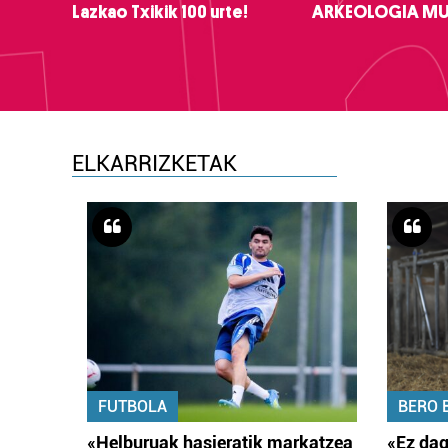
Lazkao Txikik 100 urte!
ARKEOLOGIA M
ELKARRIZKETAK
FUTBOLA
BERO 
«Helburuak hasieratik markatzea
«Ez dag