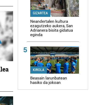
GIZARTEA
Neandertalen kultura
ezagutzeko aukera, San
Adrianera bisita gidatua
eginda
5
lea
KIROLA
Beasain larunbatean
hasiko da jokoan