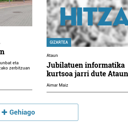
e
GIZARTEA
an
Ataun
Jubilatuen informatika
runbat eta
zako zerbitzuan
kurtsoa jarri dute Atau
Aimar Maiz
Gehiago