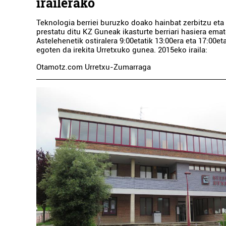
irailerako
Teknologia berriei buruzko doako hainbat zerbitzu eta 
prestatu ditu KZ Guneak ikasturte berriari hasiera ema
Astelehenetik ostiralera 9:00etatik 13:00era eta 17:00et
egoten da irekita Urretxuko gunea. 2015eko iraila:
Otamotz.com Urretxu-Zumarraga