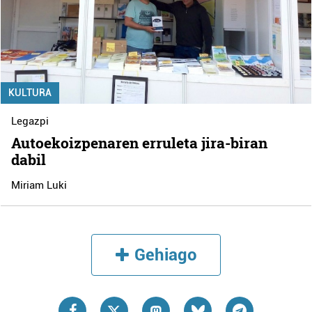
KULTURA
Legazpi
Autoekoizpenaren erruleta jira-biran
dabil
Miriam Luki
Gehiago