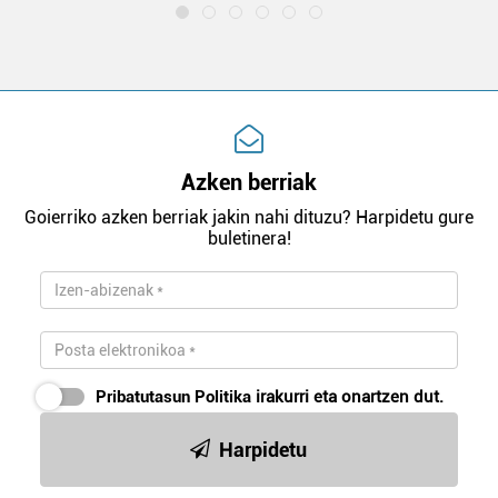
Azken berriak
Goierriko azken berriak jakin nahi dituzu? Harpidetu gure
buletinera!
Pribatutasun Politika
irakurri eta onartzen dut.
Harpidetu