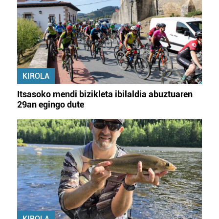
KIROLA
Itsasoko mendi bizikleta ibilaldia abuztuaren
29an egingo dute
KIROLA