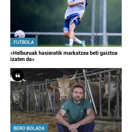
FUTBOLA
«Helburuak hasieratik markatzea beti gaiztoa
izaten da»
BERO BOLADA