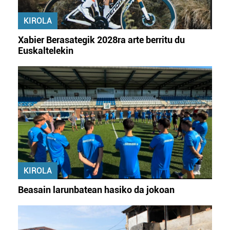
KIROLA
Xabier Berasategik 2028ra arte berritu du
Euskaltelekin
KIROLA
Beasain larunbatean hasiko da jokoan