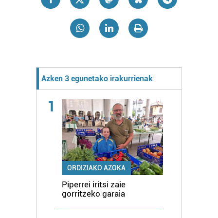
Azken 3 egunetako irakurrienak
1
ORDIZIAKO AZOKA
Piperrei iritsi zaie
gorritzeko garaia