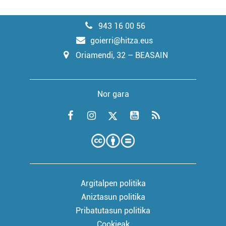
943 16 00 56
goierri@hitza.eus
Oriamendi, 32 – BEASAIN
Nor gara
Argitalpen politika
Aniztasun politika
Pribatutasun politika
Cookieak