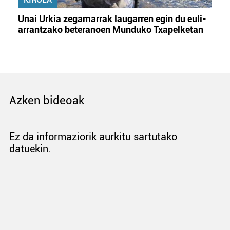
Unai Urkia zegamarrak laugarren egin du euli-
arrantzako beteranoen Munduko Txapelketan
Azken bideoak
Ez da informaziorik aurkitu sartutako
datuekin.