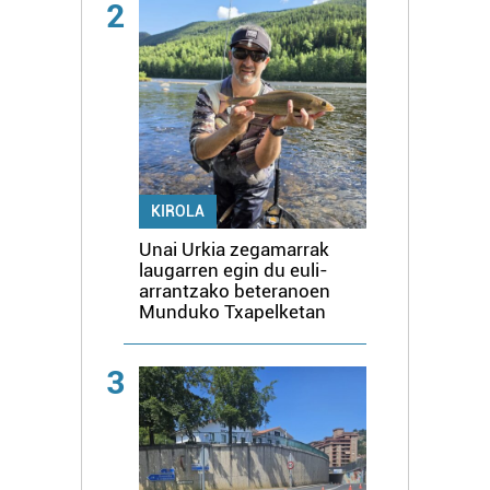
2
KIROLA
Unai Urkia zegamarrak
laugarren egin du euli-
arrantzako beteranoen
Munduko Txapelketan
3