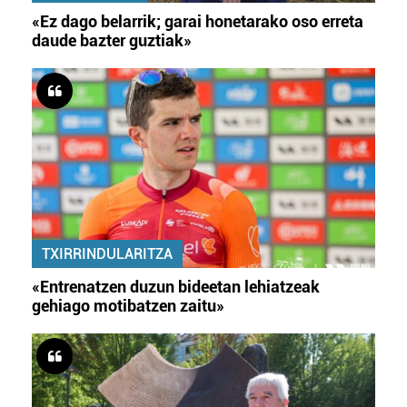
«Ez dago belarrik; garai honetarako oso erreta
daude bazter guztiak»
TXIRRINDULARITZA
«Entrenatzen duzun bideetan lehiatzeak
gehiago motibatzen zaitu»