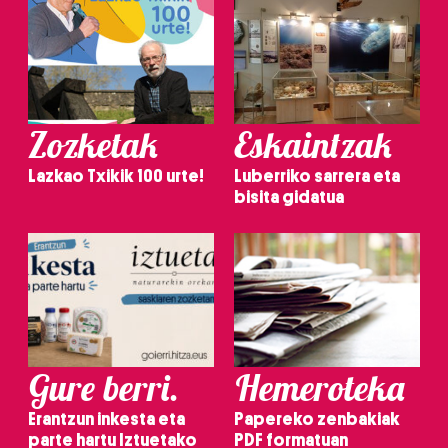
Zozketak
Eskaintzak
Lazkao Txikik 100 urte!
Luberriko sarrera eta
bisita gidatua
Gure berri.
Hemeroteka
Erantzun inkesta eta
Papereko zenbakiak
parte hartu Iztuetako
PDF formatuan