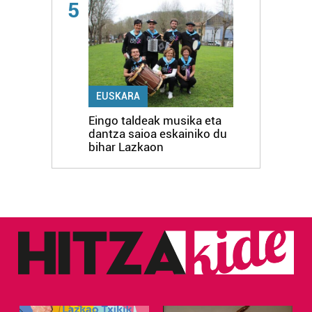
5
EUSKARA
Eingo taldeak musika eta
dantza saioa eskainiko du
bihar Lazkaon