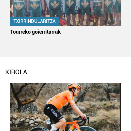
TXIRRINDULARITZA
Tourreko goierritarrak
KIROLA