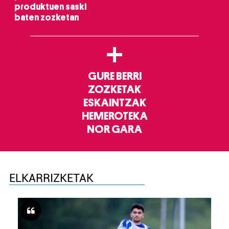
produktuen saski
baten zozketan
+
GURE BERRI
ZOZKETAK
ESKAINTZAK
HEMEROTEKA
NOR GARA
ELKARRIZKETAK