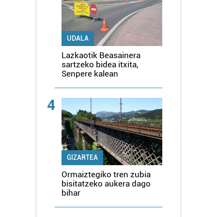
UDALA
Lazkaotik Beasainera
sartzeko bidea itxita,
Senpere kalean
4
GIZARTEA
Ormaiztegiko tren zubia
bisitatzeko aukera dago
bihar