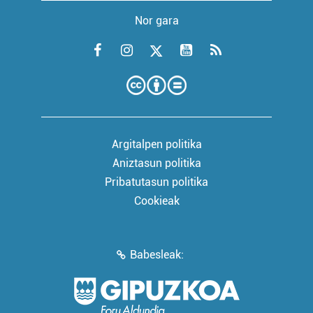
Nor gara
Argitalpen politika
Aniztasun politika
Pribatutasun politika
Cookieak
Babesleak: