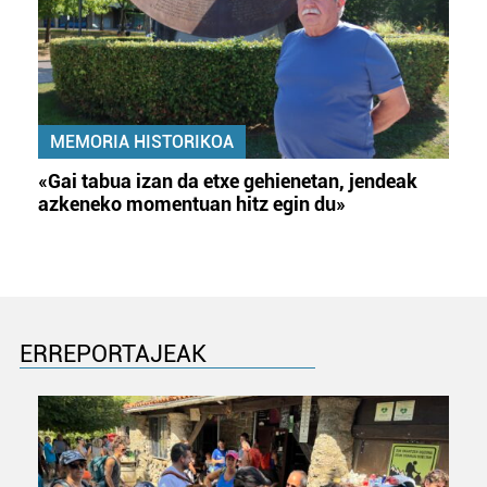
MEMORIA HISTORIKOA
«Gai tabua izan da etxe gehienetan, jendeak
azkeneko momentuan hitz egin du»
ERREPORTAJEAK