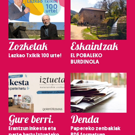
Zozketak
Eskaintzak
Lazkao Txikik 100 urte!
EL POBALEKO
BURDINOLA
Gure berri.
Denda
Erantzun inkesta eta
Papereko zenbakiak
parte hartu Iztuetako
PDF formatuan