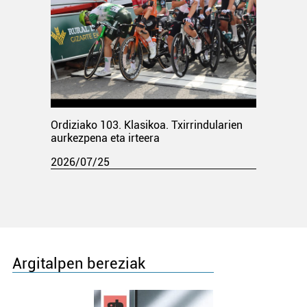
Ordiziako 103. Klasikoa. Txirrindularien
aurkezpena eta irteera
2026/07/25
Argitalpen bereziak