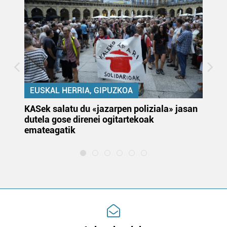
EUSKAL HERRIA, GIPUZKOA
KASek salatu du «jazarpen poliziala» jasan
Pa
dutela gose direnei ogitartekoak
da
emateagatik
«s