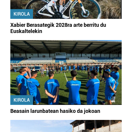
erabiltzeko baimen esplizitua ematen diguzu.
Gehiago
irakurri
KIROLA
Xabier Berasategik 2028ra arte berritu du
Euskaltelekin
KIROLA
Beasain larunbatean hasiko da jokoan