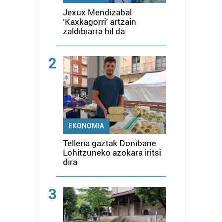
Jexux Mendizabal
'Kaxkagorri' artzain
zaldibiarra hil da
2
EKONOMIA
Telleria gaztak Donibane
Lohitzuneko azokara iritsi
dira
3