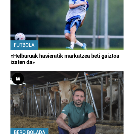
FUTBOLA
«Helburuak hasieratik markatzea beti gaiztoa
izaten da»
BERO BOLADA