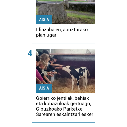
AISIA
Idiazabalen, abuzturako
plan ugari
4
AISIA
Goierriko jentilak, behiak
eta kobazuloak gertuago,
Gipuzkoako Parketxe
Sarearen eskaintzari esker