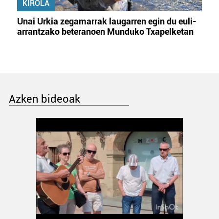
KIROLA
Unai Urkia zegamarrak laugarren egin du euli-
arrantzako beteranoen Munduko Txapelketan
Azken bideoak