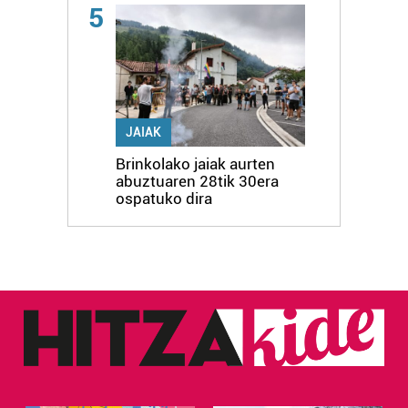
5
JAIAK
Brinkolako jaiak aurten
abuztuaren 28tik 30era
ospatuko dira