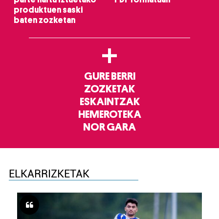
produktuen saski
baten zozketan
+
GURE BERRI
ZOZKETAK
ESKAINTZAK
HEMEROTEKA
NOR GARA
ELKARRIZKETAK