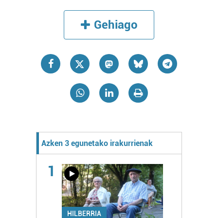
Gehiago
Azken 3 egunetako irakurrienak
1
HILBERRIA