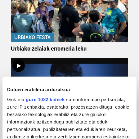
URBIAKO FESTA
Urbiako zelaiak erromeria leku
Datuen erabilera arduratsua
Guk eta
gure 1022 kideek
sure informacio pertsonala,
zure IP zenbakia, esaterako, prozesatzen ditugu, cookie
bezalako teknologiak erabiliz eta zure gailuko
MUSIKA
informazioak azitzen dugu publizitate eta eduki
pertsonalizatua, publizitatearen eta edukiaren neurketa,
Odik berria ezagutzeko aukera 'KimiK' eta
audientzia-ikerketa eta zerbitzuen garapena eskaintzeko.