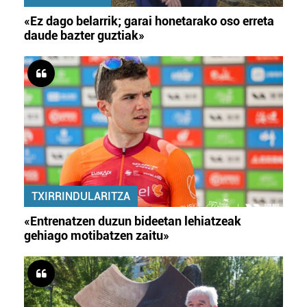
«Ez dago belarrik; garai honetarako oso erreta
daude bazter guztiak»
TXIRRINDULARITZA
«Entrenatzen duzun bideetan lehiatzeak
gehiago motibatzen zaitu»