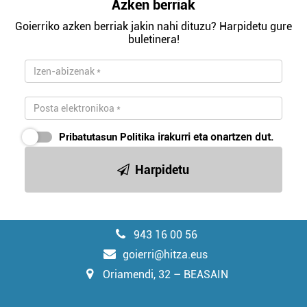
Azken berriak
Goierriko azken berriak jakin nahi dituzu? Harpidetu gure
buletinera!
Pribatutasun Politika
irakurri eta onartzen dut.
Harpidetu
943 16 00 56
goierri@hitza.eus
Oriamendi, 32 – BEASAIN