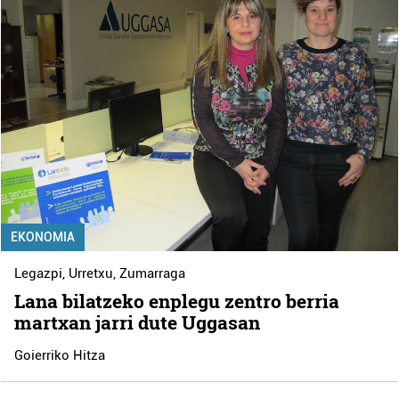
EKONOMIA
Legazpi
,
Urretxu
,
Zumarraga
Lana bilatzeko enplegu zentro berria
martxan jarri dute Uggasan
Goierriko Hitza