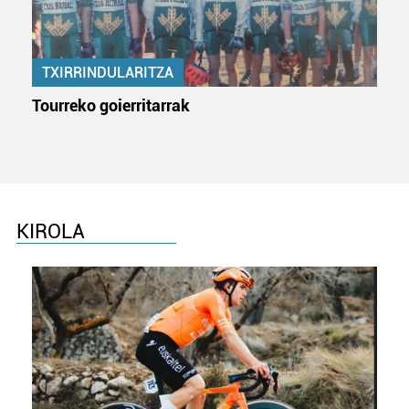
neurtzeko, jendeari buruzko informazioa biltzeko eta
produktuak garatzeko. Zure datuak nork eta zertarako
erabiltzen dituen hauta dezakezu.
TXIRRINDULARITZA
Bazkide batzuek ez dizute baimenik eskatzen, eta beren
Tourreko goierritarrak
interes komertzial legitimoetan babesten dira. Ikusi gure
bazkideen zerrenda, beren ustez zein helburutarako
duten interes legitimoa eta horren aurka nola egin
dezakezun ikusteko.
Lortu zure datu pertsonalak prozesatzeko moduari
KIROLA
buruzko informazio gehiago eta ezarri zure lehentasunak
datuen atalean. Edozein unetan alda edo ken dezakezu
zure baimena Cookieen adierazpenean.
Webgune honek cookie propioak eta hirugarrenen cookie-
fitxategiak erabiltzen ditu. Zure esperientzia eta
zerbitzuak hobetzeko asmoz, cookie teknologiaz
baliatzen gara. Ohar hau onartuz gero, teknologia hori