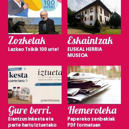
Zozketak
Eskaintzak
Lazkao Txikik 100 urte!
EUSKAL HERRIA
MUSEOA
Gure berri.
Hemeroteka
Erantzun inkesta eta
Papereko zenbakiak
parte hartu Iztuetako
PDF formatuan