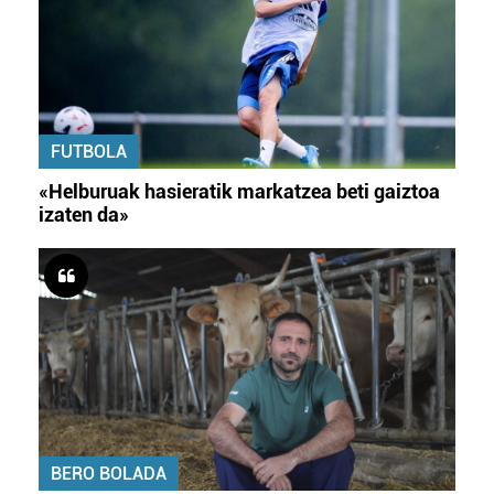
FUTBOLA
«Helburuak hasieratik markatzea beti gaiztoa
izaten da»
BERO BOLADA