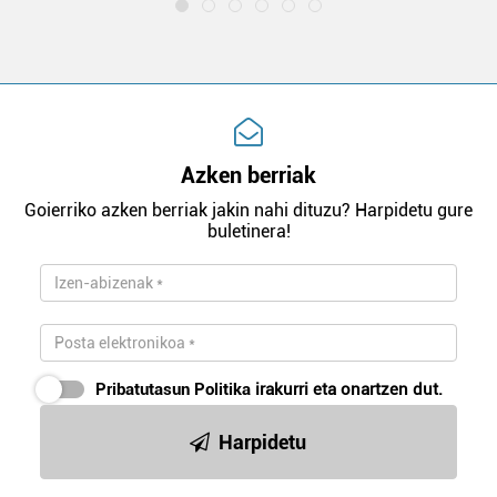
Azken berriak
Goierriko azken berriak jakin nahi dituzu? Harpidetu gure
buletinera!
Pribatutasun Politika
irakurri eta onartzen dut.
Harpidetu