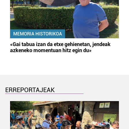
MEMORIA HISTORIKOA
«Gai tabua izan da etxe gehienetan, jendeak
azkeneko momentuan hitz egin du»
ERREPORTAJEAK