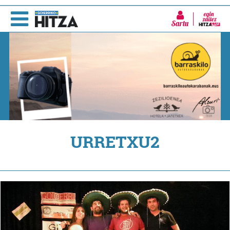
Sartu
URRETXU2