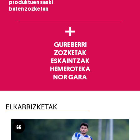
produktuen saski
baten zozketan
+
GURE BERRI
ZOZKETAK
ESKAINTZAK
HEMEROTEKA
NOR GARA
ELKARRIZKETAK