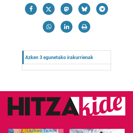
Azken 3 egunetako irakurrienak