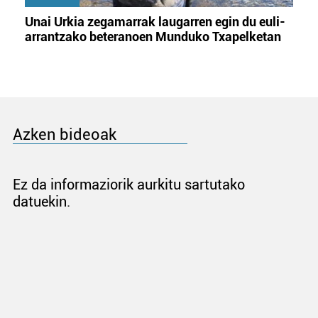
Unai Urkia zegamarrak laugarren egin du euli-
arrantzako beteranoen Munduko Txapelketan
Azken bideoak
Ez da informaziorik aurkitu sartutako
datuekin.