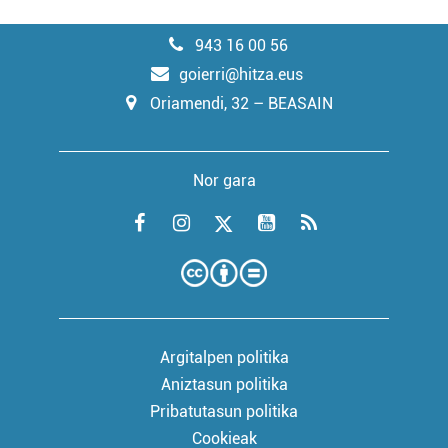
943 16 00 56
goierri@hitza.eus
Oriamendi, 32 – BEASAIN
Nor gara
Argitalpen politika
Aniztasun politika
Pribatutasun politika
Cookieak