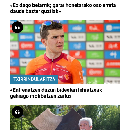
«Ez dago belarrik; garai honetarako oso erreta
daude bazter guztiak»
TXIRRINDULARITZA
«Entrenatzen duzun bideetan lehiatzeak
gehiago motibatzen zaitu»