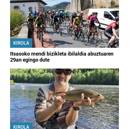
KIROLA
Itsasoko mendi bizikleta ibilaldia abuztuaren
29an egingo dute
KIROLA