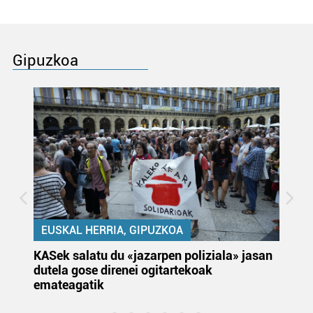
Gipuzkoa
EUSKAL HERRIA, GIPUZKOA
KASek salatu du «jazarpen poliziala» jasan
Pa
dutela gose direnei ogitartekoak
da
emateagatik
«s