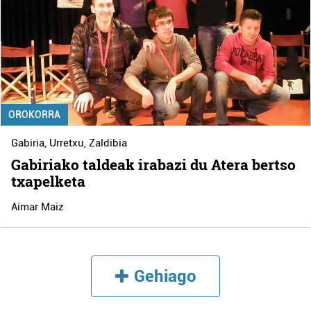
OROKORRA
Gabiria
,
Urretxu
,
Zaldibia
Gabiriako taldeak irabazi du Atera bertso
txapelketa
Aimar Maiz
Gehiago