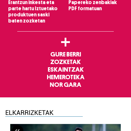
Erantzun inkesta eta
Papereko zenbakiak
parte hartu Iztuetako
PDF formatuan
produktuen saski
baten zozketan
+
GURE BERRI
ZOZKETAK
ESKAINTZAK
HEMEROTEKA
NOR GARA
ELKARRIZKETAK