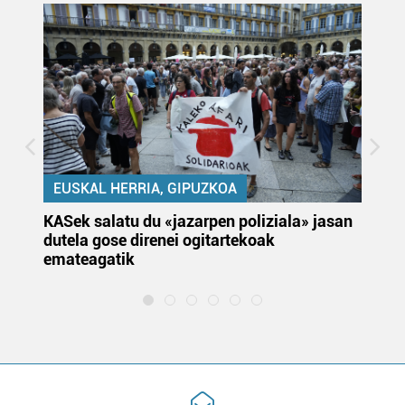
EUSKAL HERRIA, GIPUZKOA
KASek salatu du «jazarpen poliziala» jasan
Pa
dutela gose direnei ogitartekoak
da
emateagatik
«s