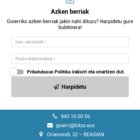
Azken berriak
Goierriko azken berriak jakin nahi dituzu? Harpidetu gure
buletinera!
Pribatutasun Politika
irakurri eta onartzen dut.
Harpidetu
943 16 00 56
goierri@hitza.eus
Oriamendi, 32 – BEASAIN