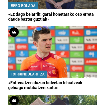
BERO BOLADA
«Ez dago belarrik; garai honetarako oso erreta
daude bazter guztiak»
TXIRRINDULARITZA
«Entrenatzen duzun bideetan lehiatzeak
gehiago motibatzen zaitu»