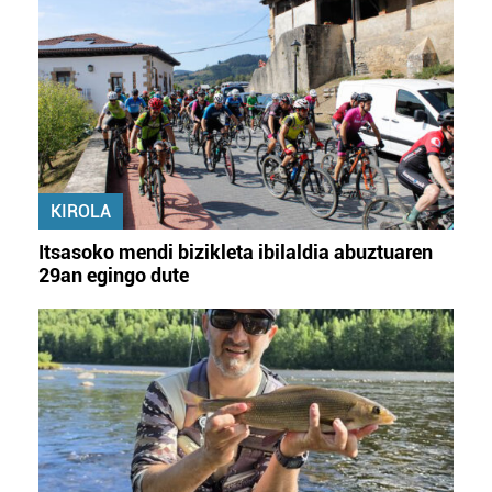
KIROLA
Itsasoko mendi bizikleta ibilaldia abuztuaren
29an egingo dute