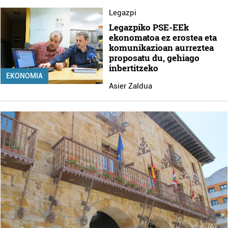
Legazpi
Legazpiko PSE-EEk
ekonomatoa ez erostea eta
komunikazioan aurreztea
proposatu du, gehiago
inbertitzeko
EKONOMIA
Asier Zaldua