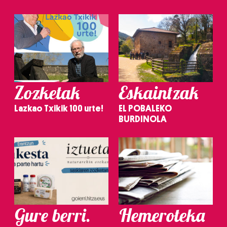
Zozketak
Eskaintzak
Lazkao Txikik 100 urte!
EL POBALEKO
BURDINOLA
Gure berri.
Hemeroteka