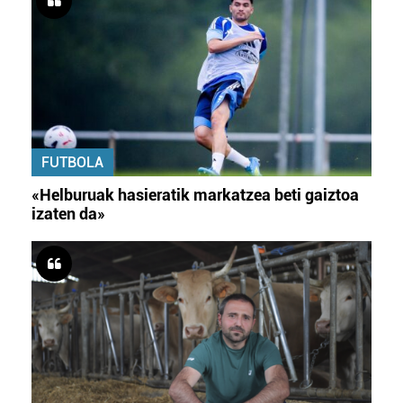
FUTBOLA
«Helburuak hasieratik markatzea beti gaiztoa
izaten da»