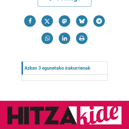
Azken 3 egunetako irakurrienak