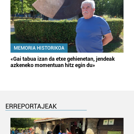
MEMORIA HISTORIKOA
«Gai tabua izan da etxe gehienetan, jendeak
azkeneko momentuan hitz egin du»
ERREPORTAJEAK