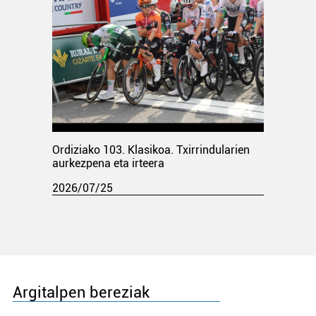
Ordiziako 103. Klasikoa. Txirrindularien
aurkezpena eta irteera
2026/07/25
Argitalpen bereziak