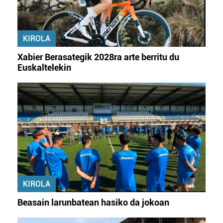
KIROLA
Xabier Berasategik 2028ra arte berritu du
Euskaltelekin
KIROLA
Beasain larunbatean hasiko da jokoan