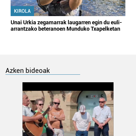
KIROLA
Unai Urkia zegamarrak laugarren egin du euli-
arrantzako beteranoen Munduko Txapelketan
Azken bideoak