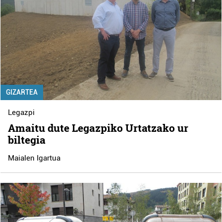
GIZARTEA
Legazpi
Amaitu dute Legazpiko Urtatzako ur
biltegia
Maialen Igartua