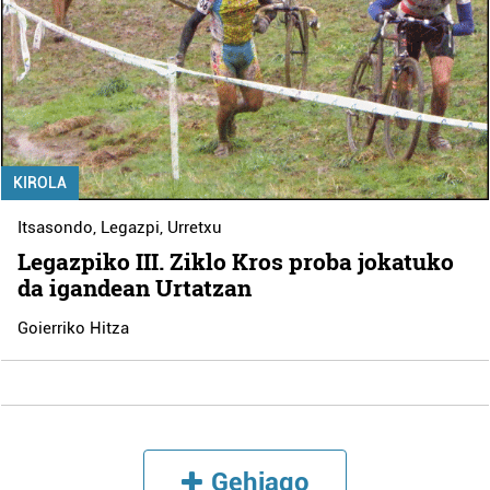
KIROLA
Itsasondo
,
Legazpi
,
Urretxu
Legazpiko III. Ziklo Kros proba jokatuko
da igandean Urtatzan
Goierriko Hitza
Gehiago