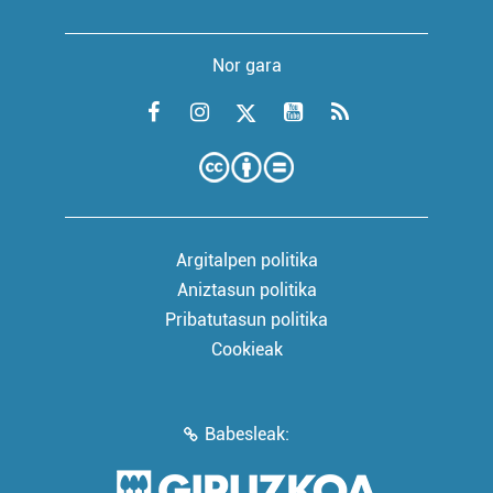
Nor gara
Argitalpen politika
Aniztasun politika
Pribatutasun politika
Cookieak
Babesleak: