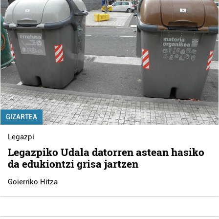
GIZARTEA
Legazpi
Legazpiko Udala datorren astean hasiko
da edukiontzi grisa jartzen
Goierriko Hitza