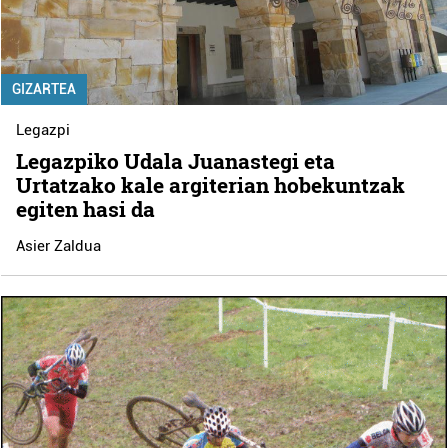
GIZARTEA
Legazpi
Legazpiko Udala Juanastegi eta
Urtatzako kale argiterian hobekuntzak
egiten hasi da
Asier Zaldua