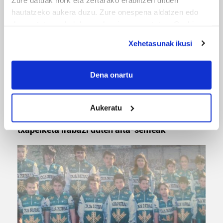
hautatzeko aukera duzu. Zure onespena aldatzen edo
deuseztatzen ahal duzu edozein momentutan, Cookie
deklaraziotik edo Privacy triggerean klikatuz.
Xehetasunak ikusi
If you allow, we would also like to:
Collect information about your geographical
Dena onartu
location which can be accurate to within several
meters
MUSA
Aukeratu
Identify your device by actively scanning it for
Euxebio eta Ekaitz Zabala: Zumarragako mus
specific characteristics (fingerprinting)
txapelketa irabazi duten aita-semeak
Find out more about how your personal data is processed
and set your preferences in the
details section
.
Guk eta gure bazkideek zure datu pertsonalak
prozesatzen ditugu, zure IP zenbakia, besteak beste,
teknologia erabiliz, cookieak adibidez, iragarki eta eduki
pertsonalizatuak eskaintzeko, iragarkiak eta edukia
neurtzeko, jendeari buruzko informazioa biltzeko eta