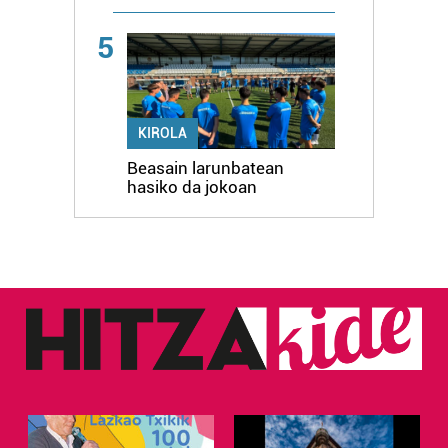
5
KIROLA
Beasain larunbatean
hasiko da jokoan