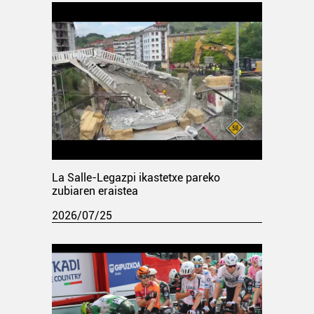
La Salle-Legazpi ikastetxe pareko
zubiaren eraistea
2026/07/25