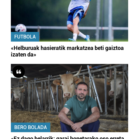
FUTBOLA
«Helburuak hasieratik markatzea beti gaiztoa
izaten da»
BERO BOLADA
«Ez dago belarrik; garai honetarako oso erreta