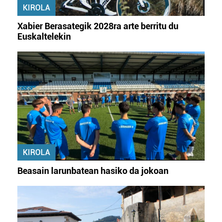
KIROLA
irakurri
Xabier Berasategik 2028ra arte berritu du
Euskaltelekin
KIROLA
Beasain larunbatean hasiko da jokoan