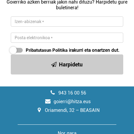
Goierriko azken berriak jakin nahi dituzu? Harpidetu gure
buletinera!
Pribatutasun Politika
irakurri eta onartzen dut.
Harpidetu
943 16 00 56
goierri@hitza.eus
Oriamendi, 32 – BEASAIN
Nor gara