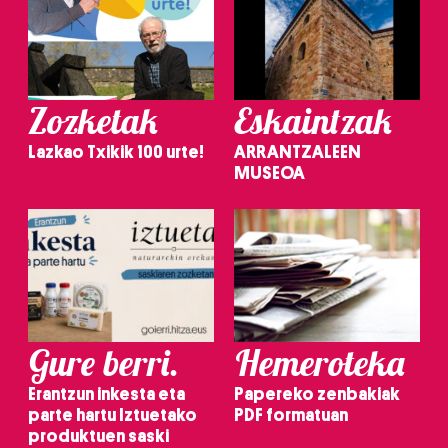
Zozketak
Eskaintzak
Lazkao Txikik 100 urte!
ARRANTZALEEN
MUSEOA
Gure berri.
Hemeroteka
Erantzun inkesta eta
Papereko zenbakiak
parte hartu Iztuetako
PDF formatuan
produktuen saski