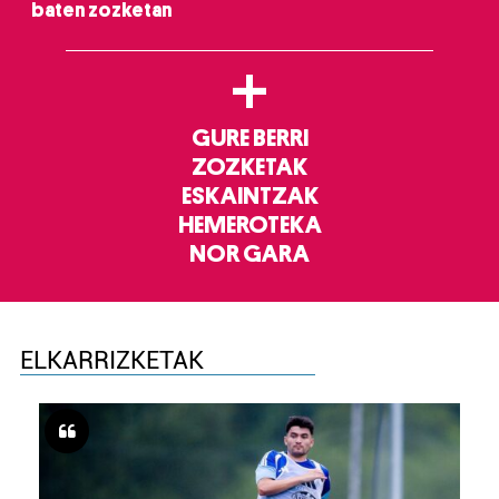
baten zozketan
+
GURE BERRI
ZOZKETAK
ESKAINTZAK
HEMEROTEKA
NOR GARA
ELKARRIZKETAK