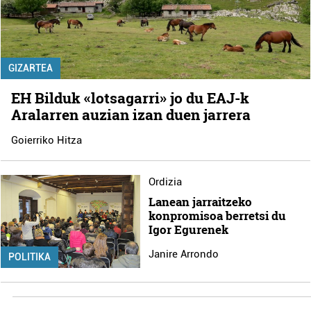
GIZARTEA
EH Bilduk «lotsagarri» jo du EAJ-k
Aralarren auzian izan duen jarrera
Goierriko Hitza
Ordizia
Lanean jarraitzeko
konpromisoa berretsi du
Igor Egurenek
Janire Arrondo
POLITIKA