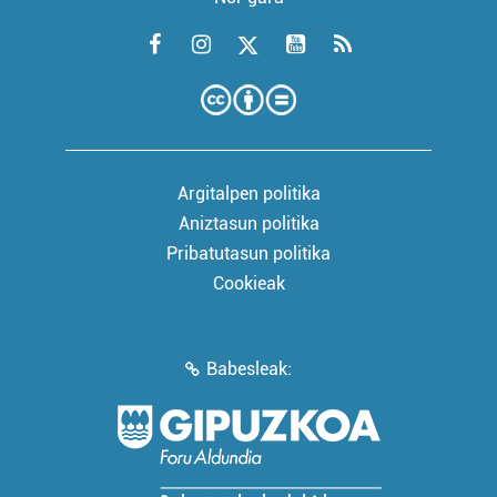
Argitalpen politika
Aniztasun politika
Pribatutasun politika
Cookieak
Babesleak: