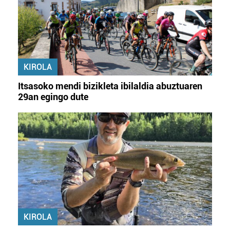
KIROLA
Itsasoko mendi bizikleta ibilaldia abuztuaren
29an egingo dute
KIROLA