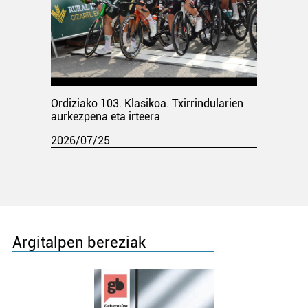
Ordiziako 103. Klasikoa. Txirrindularien
aurkezpena eta irteera
2026/07/25
Argitalpen bereziak