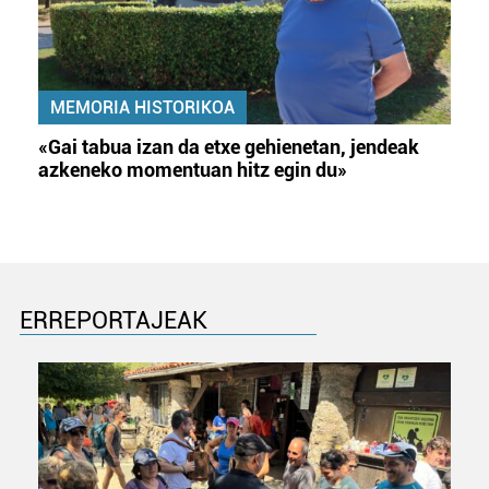
MEMORIA HISTORIKOA
«Gai tabua izan da etxe gehienetan, jendeak
azkeneko momentuan hitz egin du»
ERREPORTAJEAK