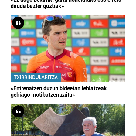
daude bazter guztiak»
TXIRRINDULARITZA
«Entrenatzen duzun bideetan lehiatzeak
gehiago motibatzen zaitu»