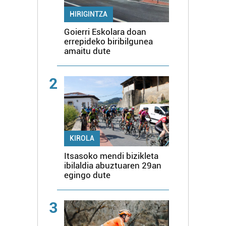
HIRIGINTZA
Goierri Eskolara doan
errepideko biribilgunea
amaitu dute
2
KIROLA
Itsasoko mendi bizikleta
ibilaldia abuztuaren 29an
egingo dute
3