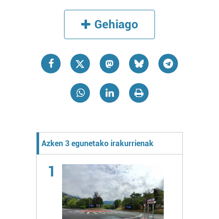
Gehiago
Azken 3 egunetako irakurrienak
1