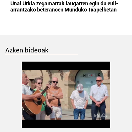
Unai Urkia zegamarrak laugarren egin du euli-
arrantzako beteranoen Munduko Txapelketan
Azken bideoak