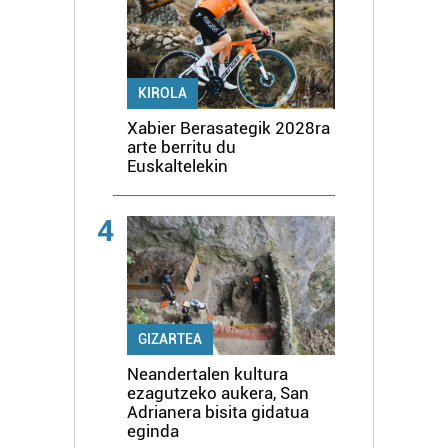
KIROLA
Xabier Berasategik 2028ra
arte berritu du
Euskaltelekin
4
GIZARTEA
Neandertalen kultura
ezagutzeko aukera, San
Adrianera bisita gidatua
eginda