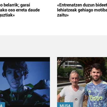
o belarrik; garai
«Entrenatzen duzun bidee
ako oso erreta daude
lehiatzeak gehiago motib
guztiak»
zaitu»
A
MUSA