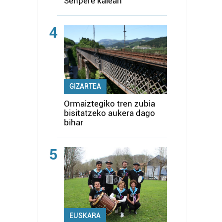
Senpere kalean
4
GIZARTEA
Ormaiztegiko tren zubia
bisitatzeko aukera dago
bihar
5
EUSKARA