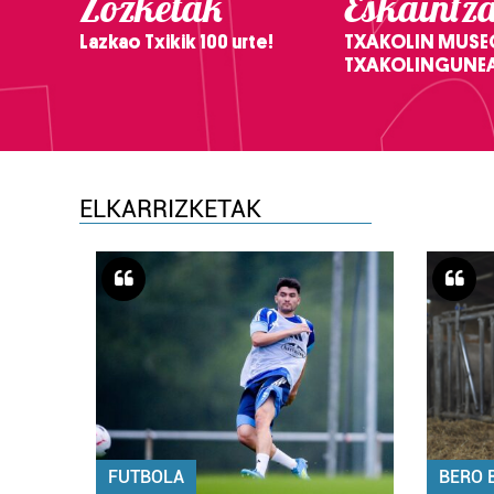
Zozketak
Eskaintz
Lazkao Txikik 100 urte!
TXAKOLIN MUSE
TXAKOLINGUNE
ELKARRIZKETAK
FUTBOLA
BERO 