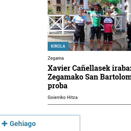
KIROLA
Zegama
Xavier Cañellasek iraba
Zegamako San Bartolo
proba
Goierriko Hitza
Gehiago