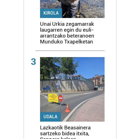
KIROLA
Unai Urkia zegamarrak
laugarren egin du euli-
arrantzako beteranoen
Munduko Txapelketan
3
UDALA
Lazkaotik Beasainera
sartzeko bidea itxita,