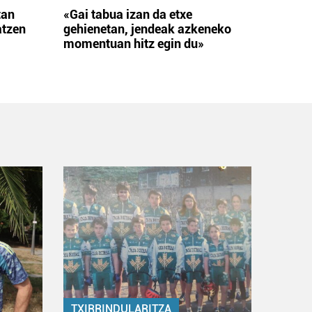
tan
«Gai tabua izan da etxe
atzen
gehienetan, jendeak azkeneko
momentuan hitz egin du»
TXIRRINDULARITZA