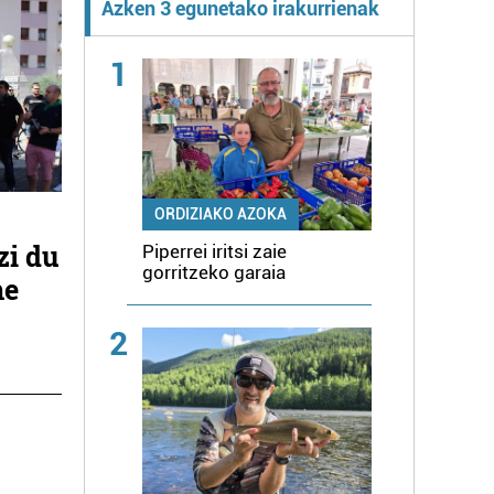
Azken 3 egunetako irakurrienak
1
ORDIZIAKO AZOKA
zi du
Piperrei iritsi zaie
gorritzeko garaia
me
2