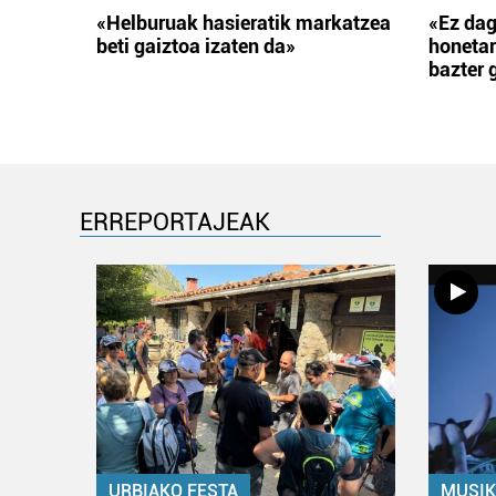
«Helburuak hasieratik markatzea
«Ez dag
beti gaiztoa izaten da»
honetar
bazter 
ERREPORTAJEAK
URBIAKO FESTA
MUSIK