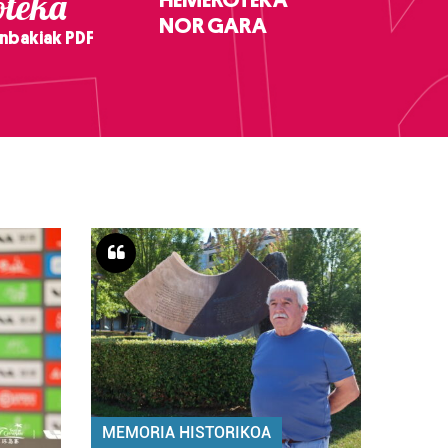
teka
NOR GARA
nbakiak PDF
MEMORIA HISTORIKOA