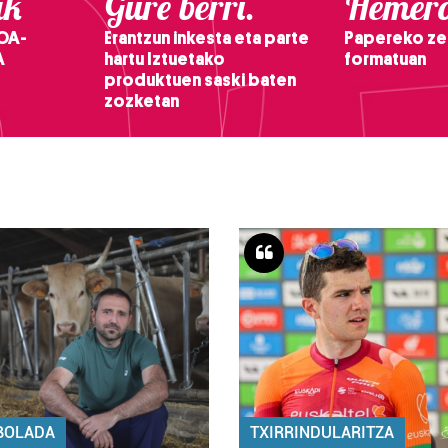
ak
Gure berri.
Hemero
OA-
Erantzun inkesta eta parte
Papereko ze
A
hartu Iztuetako
formatuan
produktuen saski baten
zozketan
BOLADA
TXIRRINDULARITZA