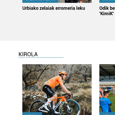
Urbiako zelaiak erromeria leku
Odik be
'KimiK'
KIROLA