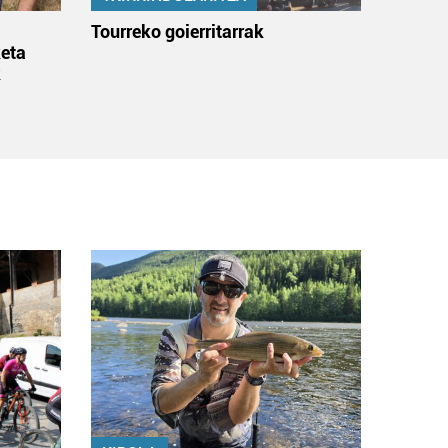
:
Tourreko goierritarrak
eta
k