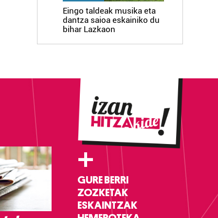
Eingo taldeak musika eta
dantza saioa eskainiko du
bihar Lazkaon
+
GURE BERRI
ZOZKETAK
ESKAINTZAK
HEMEROTEKA