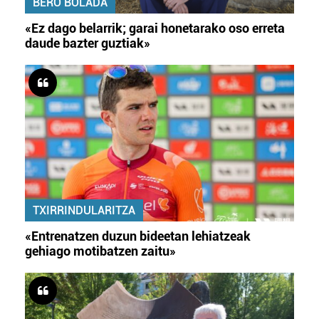
BERO BOLADA
«Ez dago belarrik; garai honetarako oso erreta
daude bazter guztiak»
TXIRRINDULARITZA
«Entrenatzen duzun bideetan lehiatzeak
gehiago motibatzen zaitu»