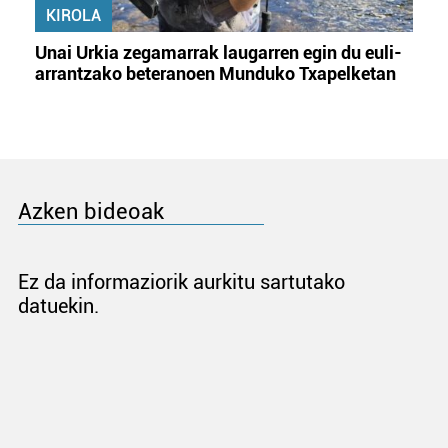
KIROLA
Unai Urkia zegamarrak laugarren egin du euli-
arrantzako beteranoen Munduko Txapelketan
Azken bideoak
Ez da informaziorik aurkitu sartutako
datuekin.