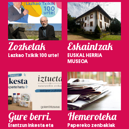
Zozketak
Eskaintzak
Lazkao Txikik 100 urte!
EUSKAL HERRIA
MUSEOA
Gure berri.
Hemeroteka
Erantzun inkesta eta
Papereko zenbakiak