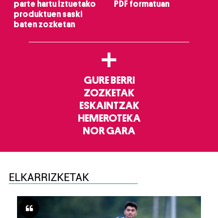
parte hartu Iztuetako
PDF formatuan
produktuen saski
baten zozketan
+
GURE BERRI
ZOZKETAK
ESKAINTZAK
HEMEROTEKA
NOR GARA
ELKARRIZKETAK