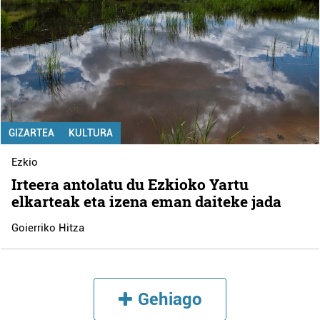
GIZARTEA
KULTURA
Ezkio
Irteera antolatu du Ezkioko Yartu
elkarteak eta izena eman daiteke jada
Goierriko Hitza
Gehiago