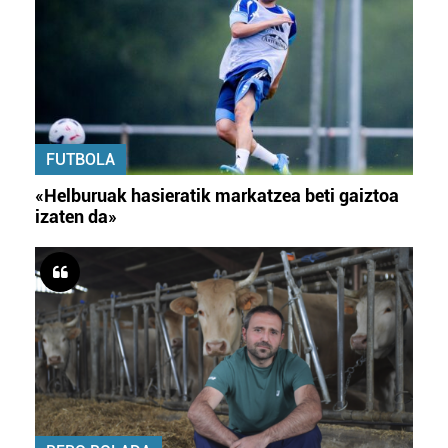
FUTBOLA
«Helburuak hasieratik markatzea beti gaiztoa
izaten da»