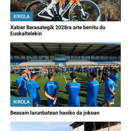
Webgune honek cookie propioak eta hirugarrenen cookie-
fitxategiak erabiltzen ditu. Zure esperientzia eta
zerbitzuak hobetzeko asmoz, cookie teknologiaz
KIROLA
baliatzen gara. Ohar hau onartuz gero, teknologia hori
Xabier Berasategik 2028ra arte berritu du
erabiltzeko baimen esplizitua ematen diguzu.
Gehiago
Euskaltelekin
irakurri
KIROLA
Beasain larunbatean hasiko da jokoan