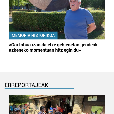
MEMORIA HISTORIKOA
«Gai tabua izan da etxe gehienetan, jendeak
azkeneko momentuan hitz egin du»
ERREPORTAJEAK