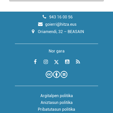
943 16 00 56
goierri@hitza.eus
Oriamendi, 32 – BEASAIN
Nor gara
Argitalpen politika
Aniztasun politika
Pribatutasun politika