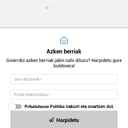
Azken berriak
Goierriko azken berriak jakin nahi dituzu? Harpidetu gure
buletinera!
Pribatutasun Politika
irakurri eta onartzen dut.
Harpidetu