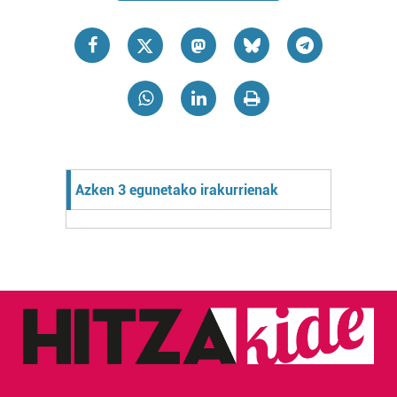
Azken 3 egunetako irakurrienak