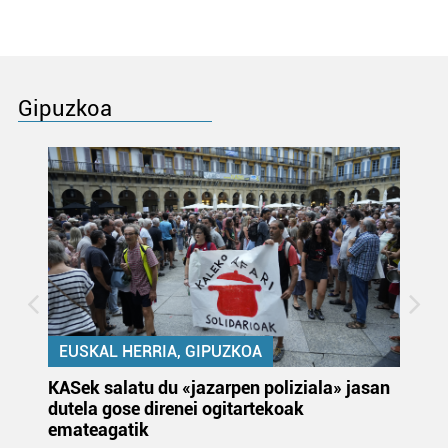
Gipuzkoa
EUSKAL HERRIA, GIPUZKOA
KASek salatu du «jazarpen poliziala» jasan
Pa
dutela gose direnei ogitartekoak
da
emateagatik
«s