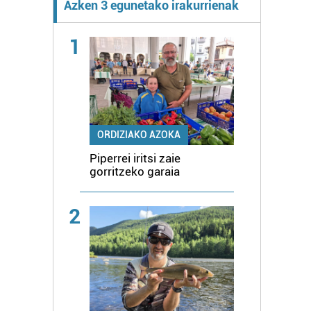
Azken 3 egunetako irakurrienak
1
ORDIZIAKO AZOKA
Piperrei iritsi zaie
gorritzeko garaia
2