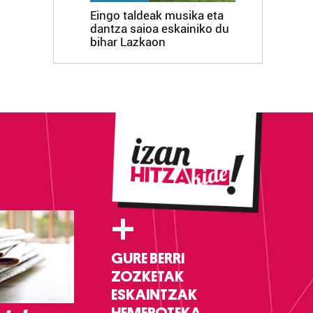
Eingo taldeak musika eta
dantza saioa eskainiko du
bihar Lazkaon
+
GURE BERRI
ZOZKETAK
ESKAINTZAK
HEMEROTEKA