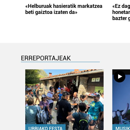
«Helburuak hasieratik markatzea
«Ez dag
beti gaiztoa izaten da»
honetar
bazter 
ERREPORTAJEAK
URBIAKO FESTA
MUSIK