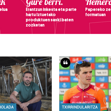
ak
Gure berri.
Hemero
elua
Erantzun inkesta eta parte
Papereko ze
hartu Iztuetako
formatuan
produktuen saski baten
zozketan
BOLADA
TXIRRINDULARITZA