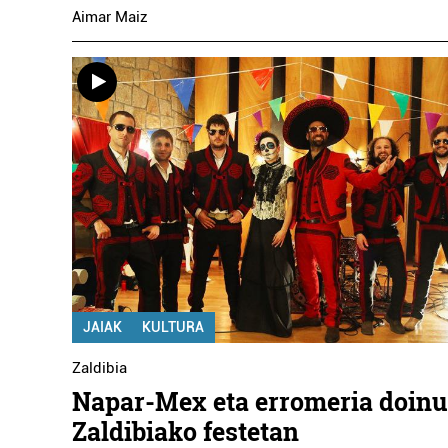
Aimar Maiz
JAIAK
KULTURA
Zaldibia
Napar-Mex eta erromeria doin
Zaldibiako festetan