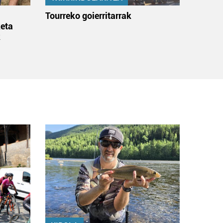
:
Tourreko goierritarrak
eta
k