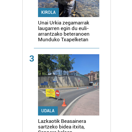
KIROLA
Unai Urkia zegamarrak
laugarren egin du euli-
arrantzako beteranoen
Munduko Txapelketan
3
UDALA
Lazkaotik Beasainera
sartzeko bidea itxita,