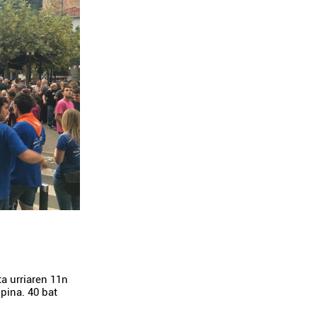
ta urriaren 11n
pina. 40 bat