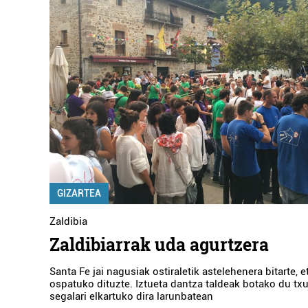
GIZARTEA
Zaldibia
Zaldibiarrak uda agurtzera
Santa Fe jai nagusiak ostiraletik astelehenera bitarte, e
ospatuko dituzte. Iztueta dantza taldeak botako du txu
segalari elkartuko dira larunbatean