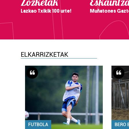
Zozketak
Eskaintz
Lazkao Txikik 100 urte!
Muñatones Gazt
ELKARRIZKETAK
FUTBOLA
BERO 