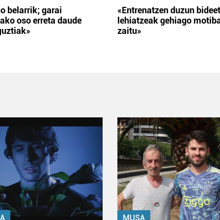
o belarrik; garai
«Entrenatzen duzun bidee
ako oso erreta daude
lehiatzeak gehiago motib
guztiak»
zaitu»
A
MUSA