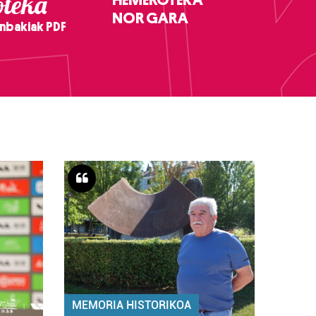
teka
NOR GARA
nbakiak PDF
MEMORIA HISTORIKOA