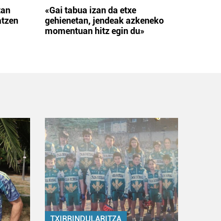
tan
«Gai tabua izan da etxe
atzen
gehienetan, jendeak azkeneko
momentuan hitz egin du»
TXIRRINDULARITZA