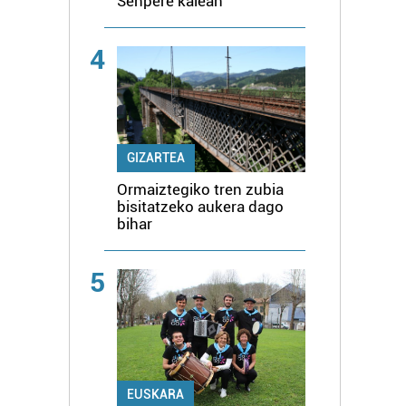
Senpere kalean
4
GIZARTEA
Ormaiztegiko tren zubia
bisitatzeko aukera dago
bihar
5
EUSKARA