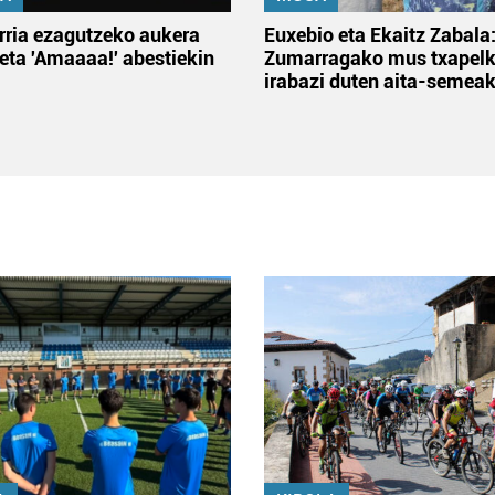
rria ezagutzeko aukera
Euxebio eta Ekaitz Zabala
 eta 'Amaaaa!' abestiekin
Zumarragako mus txapelk
irabazi duten aita-semea