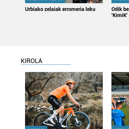
Urbiako zelaiak erromeria leku
Odik be
'KimiK'
KIROLA