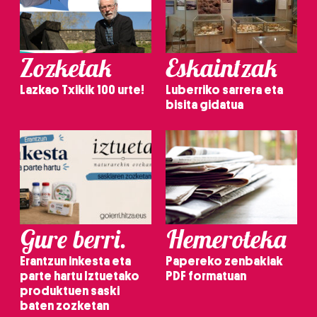
Zozketak
Eskaintzak
Lazkao Txikik 100 urte!
Luberriko sarrera eta
bisita gidatua
Gure berri.
Hemeroteka
Erantzun inkesta eta
Papereko zenbakiak
parte hartu Iztuetako
PDF formatuan
produktuen saski
baten zozketan