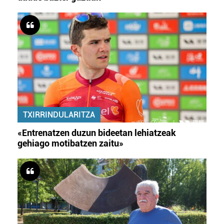
TXIRRINDULARITZA
«Entrenatzen duzun bideetan lehiatzeak
gehiago motibatzen zaitu»