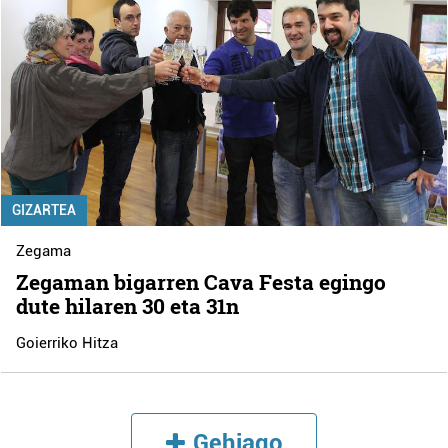
GIZARTEA
Zegama
Zegaman bigarren Cava Festa egingo
dute hilaren 30 eta 31n
Goierriko Hitza
Gehiago