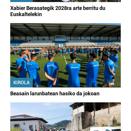
Xabier Berasategik 2028ra arte berritu du
Euskaltelekin
KIROLA
Beasain larunbatean hasiko da jokoan