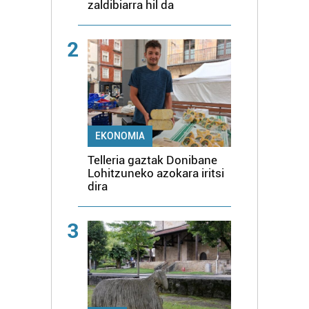
zaldibiarra hil da
2
EKONOMIA
Telleria gaztak Donibane
Lohitzuneko azokara iritsi
dira
3