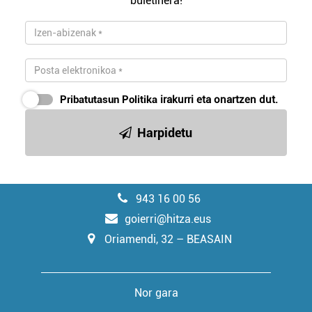
buletinera!
Pribatutasun Politika
irakurri eta onartzen dut.
Harpidetu
943 16 00 56
goierri@hitza.eus
Oriamendi, 32 – BEASAIN
Nor gara