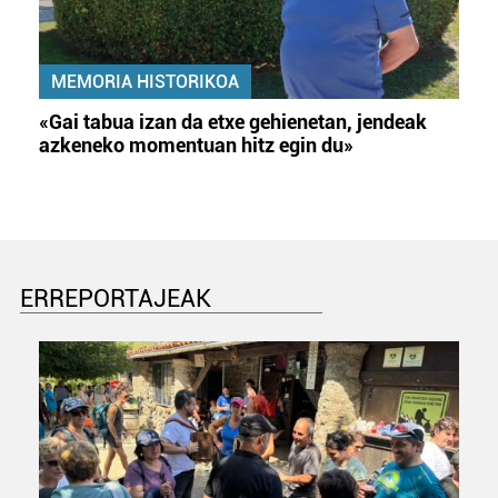
MEMORIA HISTORIKOA
«Gai tabua izan da etxe gehienetan, jendeak
azkeneko momentuan hitz egin du»
ERREPORTAJEAK