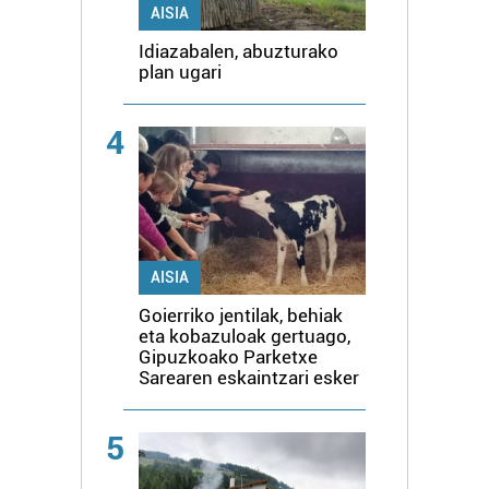
AISIA
Idiazabalen, abuzturako
plan ugari
4
AISIA
Goierriko jentilak, behiak
eta kobazuloak gertuago,
Gipuzkoako Parketxe
Sarearen eskaintzari esker
5