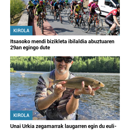
KIROLA
Itsasoko mendi bizikleta ibilaldia abuztuaren
29an egingo dute
KIROLA
Unai Urkia zegamarrak laugarren egin du euli-