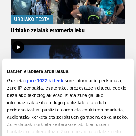
URBIAKO FESTA
Urbiako zelaiak erromeria leku
Datuen erabilera arduratsua
Guk eta
gure 1022 kideek
sure informacio pertsonala,
zure IP zenbakia, esaterako, prozesatzen ditugu, cookie
bezalako teknologiak erabiliz eta zure gailuko
MUSIKA
informazioak azitzen dugu publizitate eta eduki
pertsonalizatua, publizitatearen eta edukiaren neurketa,
Odik berria ezagutzeko aukera 'KimiK' eta
audientzia-ikerketa eta zerbitzuen garapena eskaintzeko.
'Amaaaa!' abestiekin
Zure datuak nork eta zertarako erabiltzen dituen
hautatzeko aukera duzu. Zure onespena aldatzen edo