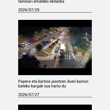
familiari emateko ekitaldia
2026/07/29
Papera eta kartoia jasotzen duen kamioi
bateko kargak sua hartu du
2026/07/27