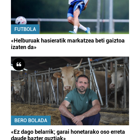
FUTBOLA
«Helburuak hasieratik markatzea beti gaiztoa
izaten da»
BERO BOLADA
«Ez dago belarrik; garai honetarako oso erreta
daude bazter guztiak»