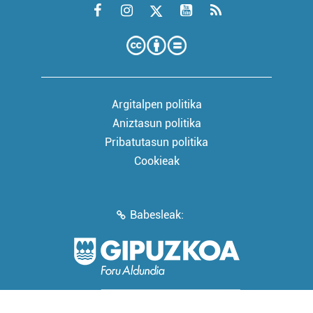
Argitalpen politika
Aniztasun politika
Pribatutasun politika
Cookieak
Babesleak: