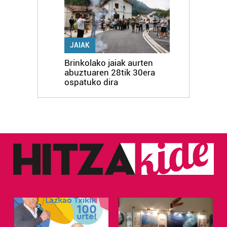
JAIAK
Brinkolako jaiak aurten
abuztuaren 28tik 30era
ospatuko dira