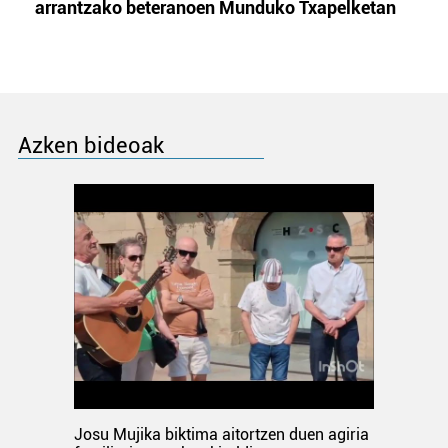
arrantzako beteranoen Munduko Txapelketan
Azken bideoak
Josu Mujika biktima aitortzen duen agiria