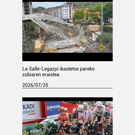
La Salle-Legazpi ikastetxe pareko
zubiaren eraistea
2026/07/25