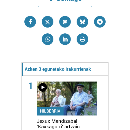
Azken 3 egunetako irakurrienak
1
HILBERRIA
Jexux Mendizabal
'Kaxkagorri' artzain