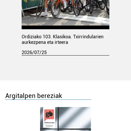
Ordiziako 103. Klasikoa. Txirrindularien
aurkezpena eta irteera
2026/07/25
Argitalpen bereziak