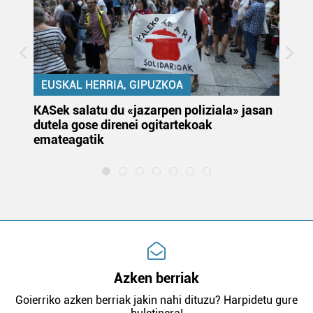
EUSKAL HERRIA, GIPUZKOA
KASek salatu du «jazarpen poliziala» jasan
Pa
dutela gose direnei ogitartekoak
da
emateagatik
«s
Azken berriak
Goierriko azken berriak jakin nahi dituzu? Harpidetu gure