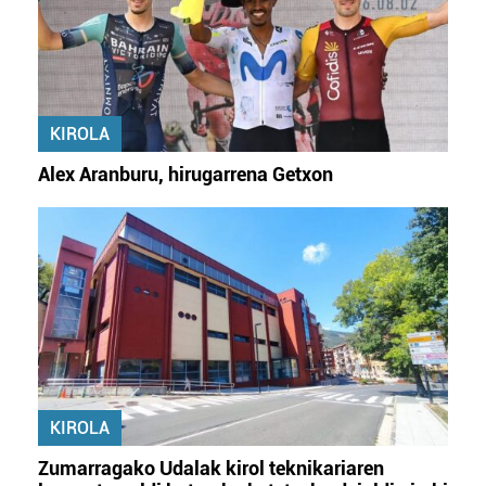
KIROLA
Alex Aranburu, hirugarrena Getxon
KIROLA
Zumarragako Udalak kirol teknikariaren