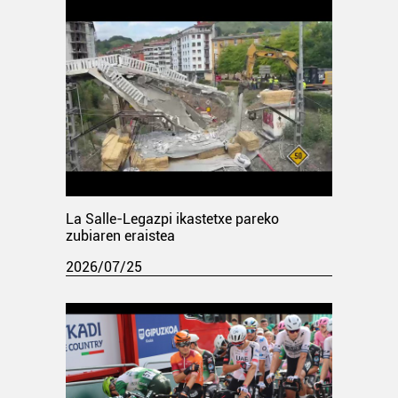
La Salle-Legazpi ikastetxe pareko
zubiaren eraistea
2026/07/25