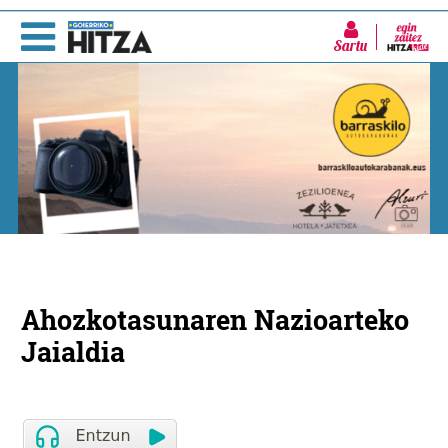
Sartu
Ahozkotasunaren Nazioarteko
Jaialdia