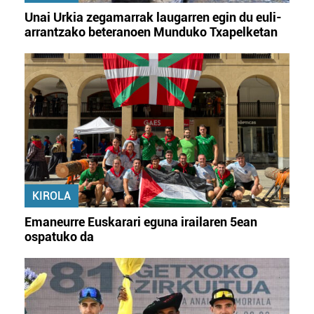
Unai Urkia zegamarrak laugarren egin du euli-
arrantzako beteranoen Munduko Txapelketan
KIROLA
Emaneurre Euskarari eguna irailaren 5ean
ospatuko da