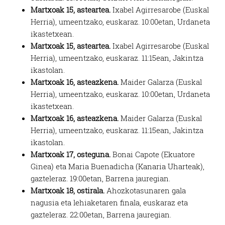
Martxoak 15, asteartea.
Ixabel Agirresarobe (Euskal
Herria), umeentzako, euskaraz. 10:00etan, Urdaneta
ikastetxean.
Martxoak 15, asteartea.
Ixabel Agirresarobe (Euskal
Herria), umeentzako, euskaraz. 11:15ean, Jakintza
ikastolan.
Martxoak 16, asteazkena.
Maider Galarza (Euskal
Herria), umeentzako, euskaraz. 10:00etan, Urdaneta
ikastetxean.
Martxoak 16, asteazkena.
Maider Galarza (Euskal
Herria), umeentzako, euskaraz. 11:15ean, Jakintza
ikastolan.
Martxoak 17, osteguna.
Bonai Capote (Ekuatore
Ginea) eta Maria Buenadicha (Kanaria Uharteak),
gazteleraz. 19:00etan, Barrena jauregian.
Martxoak 18, ostirala.
Ahozkotasunaren gala
nagusia eta lehiaketaren finala, euskaraz eta
gazteleraz. 22:00etan, Barrena jauregian.