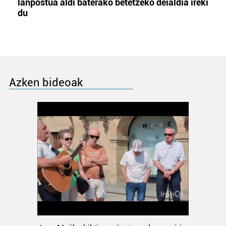
lanpostua aldi baterako betetzeko deialdia ireki
du
Azken bideoak