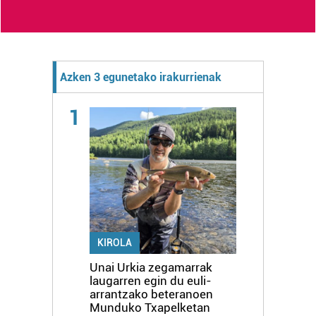
Azken 3 egunetako irakurrienak
1
KIROLA
Unai Urkia zegamarrak
laugarren egin du euli-
arrantzako beteranoen
Munduko Txapelketan