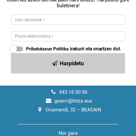
buletinera!
Pribatutasun Politika
irakurri eta onartzen dut.
Harpidetu
943 16 00 56
goierri@hitza.eus
Oriamendi, 32 – BEASAIN
Nor gara