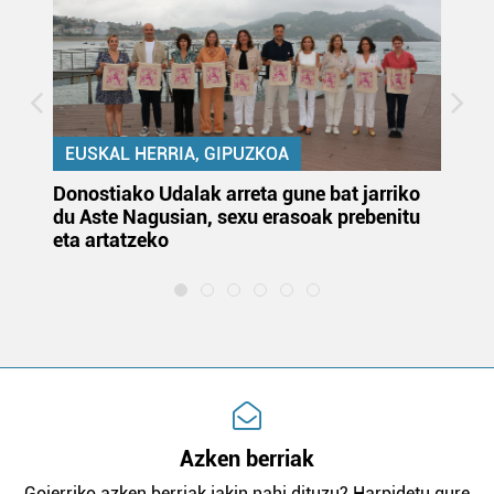
EUSKAL HERRIA, GIPUZKOA
Donostiako Udalak arreta gune bat jarriko
Ur
du Aste Nagusian, sexu erasoak prebenitu
es
eta artatzeko
lu
Azken berriak
Goierriko azken berriak jakin nahi dituzu? Harpidetu gure