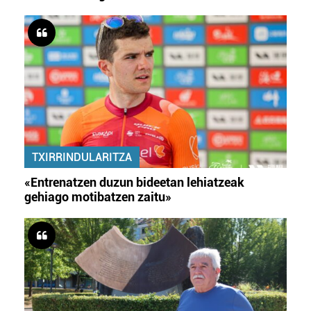
TXIRRINDULARITZA
«Entrenatzen duzun bideetan lehiatzeak
gehiago motibatzen zaitu»