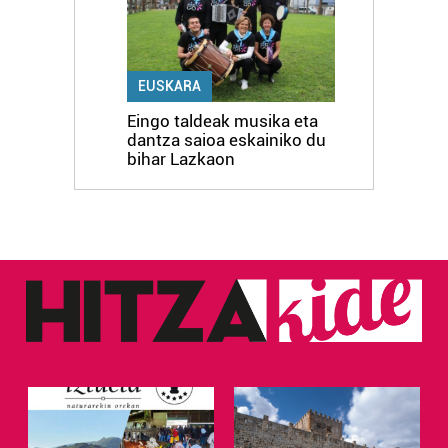
EUSKARA
Eingo taldeak musika eta
dantza saioa eskainiko du
bihar Lazkaon