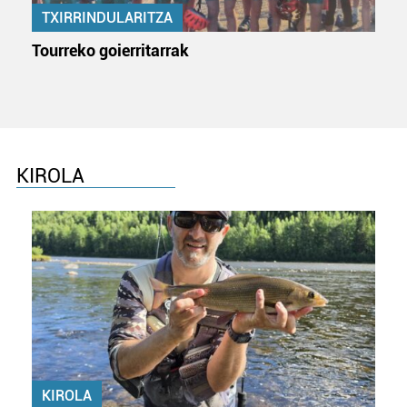
TXIRRINDULARITZA
irakurri
Tourreko goierritarrak
KIROLA
KIROLA