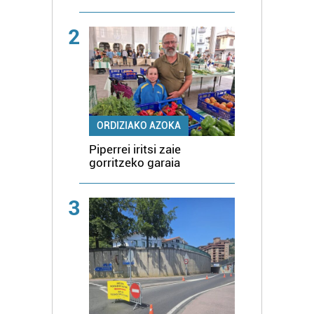
2
ORDIZIAKO AZOKA
Piperrei iritsi zaie
gorritzeko garaia
3