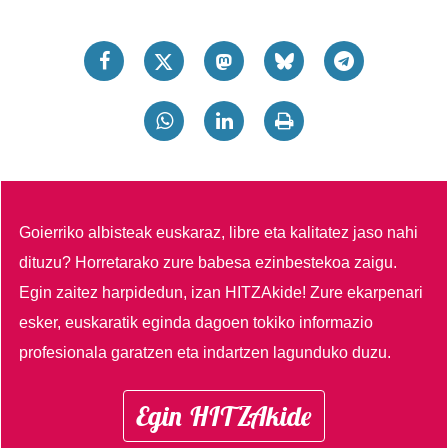
Goierriko albisteak euskaraz, libre eta kalitatez jaso nahi
dituzu?
Horretarako zure babesa ezinbestekoa zaigu.
Egin zaitez harpidedun, izan HITZAkide!
Zure ekarpenari
esker, euskaratik eginda dagoen tokiko informazio
profesionala garatzen eta indartzen lagunduko duzu.
Egin HITZAkide