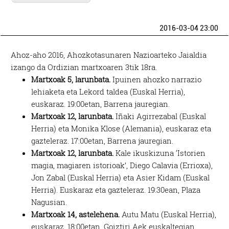
2016-03-04 23:00
Ahoz-aho 2016, Ahozkotasunaren Nazioarteko Jaialdia
izango da Ordizian martxoaren 3tik 18ra.
Martxoak 5, larunbata.
Ipuinen ahozko narrazio
lehiaketa eta Lekord taldea (Euskal Herria),
euskaraz. 19:00etan, Barrena jauregian.
Martxoak 12, larunbata.
Iñaki Agirrezabal (Euskal
Herria) eta Monika Klose (Alemania), euskaraz eta
gazteleraz. 17:00etan, Barrena jauregian.
Martxoak 12, larunbata.
Kale ikuskizuna ‘Istorien
magia, magiaren istorioak’, Diego Calavia (Errioxa),
Jon Zabal (Euskal Herria) eta Asier Kidam (Euskal
Herria). Euskaraz eta gazteleraz. 19:30ean, Plaza
Nagusian.
Martxoak 14, astelehena.
Autu Matu (Euskal Herria),
euskaraz. 18:00etan, Goiztiri Aek euskaltegian.