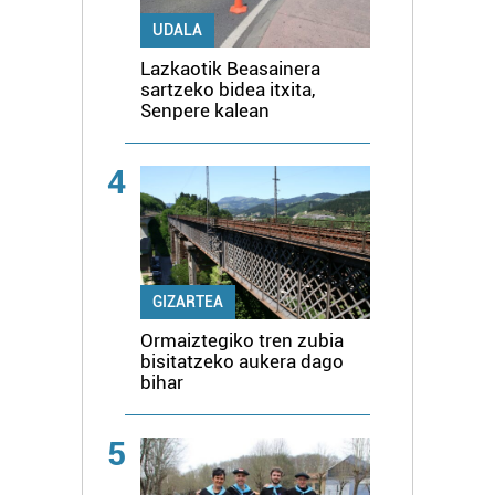
UDALA
Lazkaotik Beasainera
sartzeko bidea itxita,
Senpere kalean
4
GIZARTEA
Ormaiztegiko tren zubia
bisitatzeko aukera dago
bihar
5