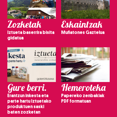
Zozketak
Eskaintzak
Iztueta baserrira bisita
Muñatones Gaztelua
gidatua
Gure berri.
Hemeroteka
Erantzun inkesta eta
Papereko zenbakiak
parte hartu Iztuetako
PDF formatuan
produktuen saski
baten zozketan