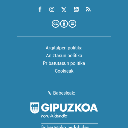
Argitalpen politika
Aniztasun politika
Pribatutasun politika
Cookieak
Babesleak: