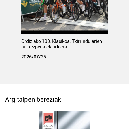
Ordiziako 103. Klasikoa. Txirrindularien
aurkezpena eta irteera
2026/07/25
Argitalpen bereziak