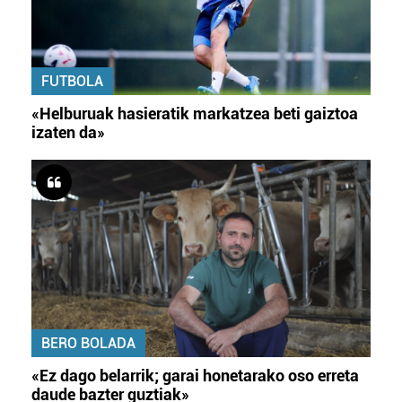
FUTBOLA
«Helburuak hasieratik markatzea beti gaiztoa
izaten da»
BERO BOLADA
«Ez dago belarrik; garai honetarako oso erreta
daude bazter guztiak»