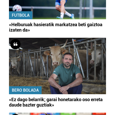
FUTBOLA
«Helburuak hasieratik markatzea beti gaiztoa
izaten da»
BERO BOLADA
«Ez dago belarrik; garai honetarako oso erreta
daude bazter guztiak»