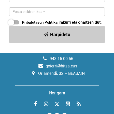
Pribatutasun Politika
irakurri eta onartzen dut.
Harpidetu
943 16 00 56
goierri@hitza.eus
Oriamendi, 32 – BEASAIN
Nor gara