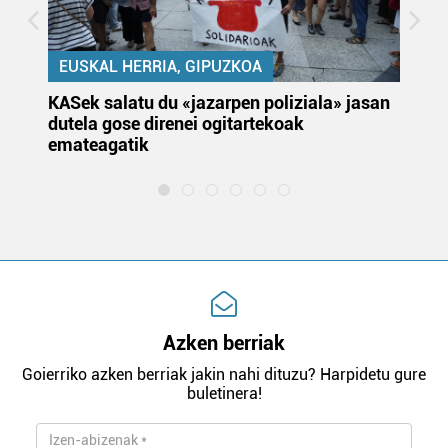
EUSKAL HERRIA, GIPUZKOA
KASek salatu du «jazarpen poliziala» jasan
Pa
dutela gose direnei ogitartekoak
da
emateagatik
«s
Azken berriak
Goierriko azken berriak jakin nahi dituzu? Harpidetu gure
buletinera!