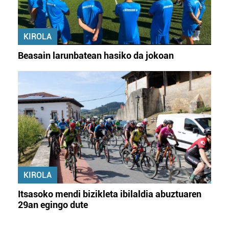
KIROLA
Beasain larunbatean hasiko da jokoan
KIROLA
Itsasoko mendi bizikleta ibilaldia abuztuaren
29an egingo dute