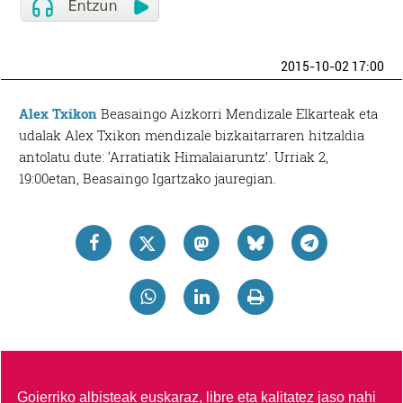
2015-10-02 17:00
Alex Txikon
Beasaingo Aizkorri Mendizale Elkarteak eta
udalak Alex Txikon mendizale bizkaitarraren hitzaldia
antolatu dute: ‘Arratiatik Himalaiaruntz’. Urriak 2,
19:00etan, Beasaingo Igartzako jauregian.
Goierriko albisteak euskaraz, libre eta kalitatez jaso nahi