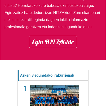
dituzu?
Horretarako zure babesa ezinbestekoa zaigu.
Egin zaitez harpidedun, izan HITZAkide!
Zure ekarpenari
esker, euskaratik eginda dagoen tokiko informazio
profesionala garatzen eta indartzen lagunduko duzu.
Egin HITZAkide
Azken 3 egunetako irakurrienak
1