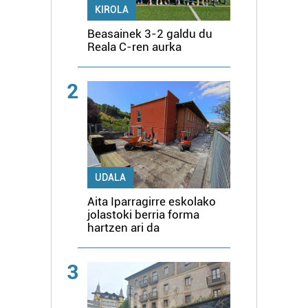
KIROLA
Beasainek 3-2 galdu du
Reala C-ren aurka
2
UDALA
Aita Iparragirre eskolako
jolastoki berria forma
hartzen ari da
3