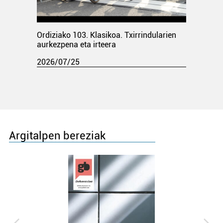
Ordiziako 103. Klasikoa. Txirrindularien
aurkezpena eta irteera
2026/07/25
Argitalpen bereziak