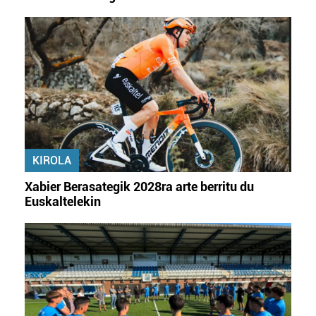
datuen atalean. Edozein unetan alda edo ken dezakezu
zure baimena Cookieen adierazpenean.
Webgune honek cookie propioak eta hirugarrenen cookie-
fitxategiak erabiltzen ditu. Zure esperientzia eta
zerbitzuak hobetzeko asmoz, cookie teknologiaz
baliatzen gara. Ohar hau onartuz gero, teknologia hori
erabiltzeko baimen esplizitua ematen diguzu.
Gehiago
irakurri
KIROLA
Xabier Berasategik 2028ra arte berritu du
Euskaltelekin