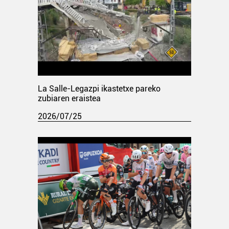
La Salle-Legazpi ikastetxe pareko
zubiaren eraistea
2026/07/25