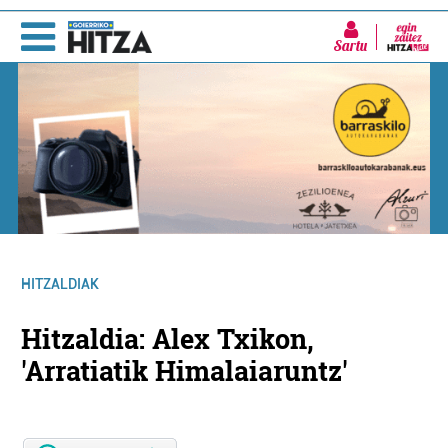
Sartu
HITZALDIAK
Hitzaldia: Alex Txikon,
'Arratiatik Himalaiaruntz'