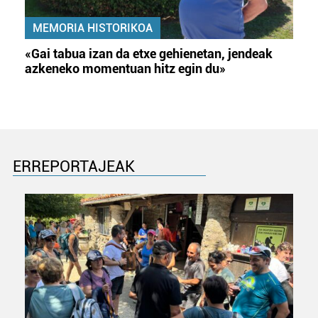
MEMORIA HISTORIKOA
«Gai tabua izan da etxe gehienetan, jendeak
azkeneko momentuan hitz egin du»
ERREPORTAJEAK