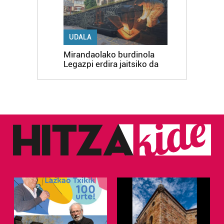
UDALA
Mirandaolako burdinola
Legazpi erdira jaitsiko da