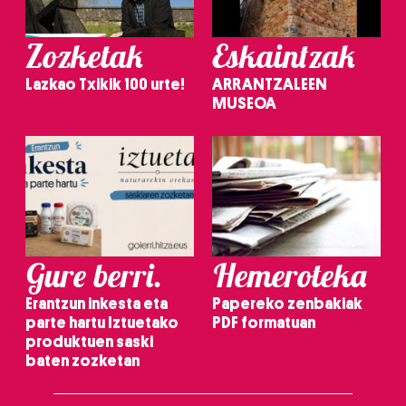
Zozketak
Eskaintzak
Lazkao Txikik 100 urte!
ARRANTZALEEN
MUSEOA
Gure berri.
Hemeroteka
Erantzun inkesta eta
Papereko zenbakiak
parte hartu Iztuetako
PDF formatuan
produktuen saski
baten zozketan