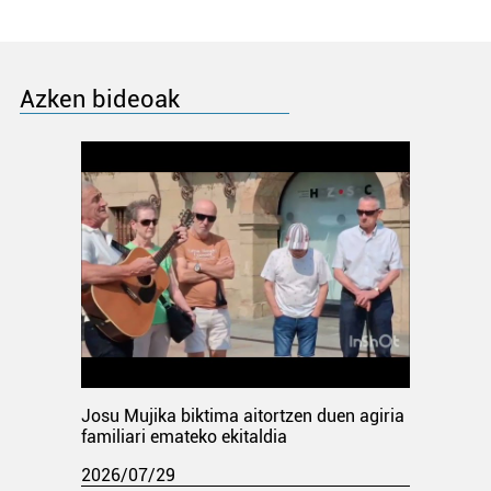
Azken bideoak
Josu Mujika biktima aitortzen duen agiria
familiari emateko ekitaldia
2026/07/29