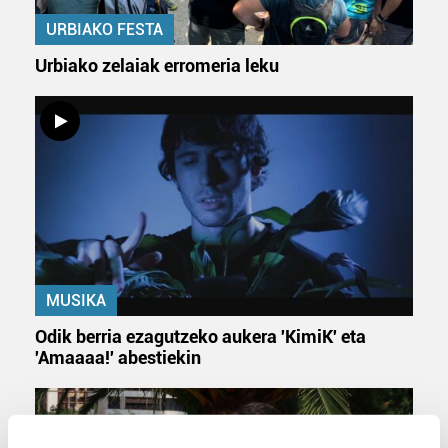
URBIAKO FESTA
Urbiako zelaiak erromeria leku
MUSIKA
Odik berria ezagutzeko aukera 'KimiK' eta
'Amaaaa!' abestiekin