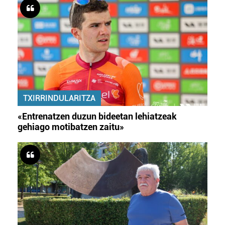
TXIRRINDULARITZA
«Entrenatzen duzun bideetan lehiatzeak
gehiago motibatzen zaitu»