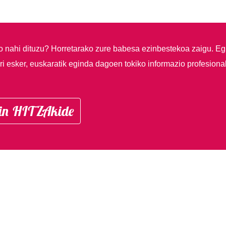
so nahi dituzu?
Horretarako zure babesa ezinbestekoa zaigu. Eg
i esker, euskaratik eginda dagoen tokiko informazio profesiona
in HITZAkide