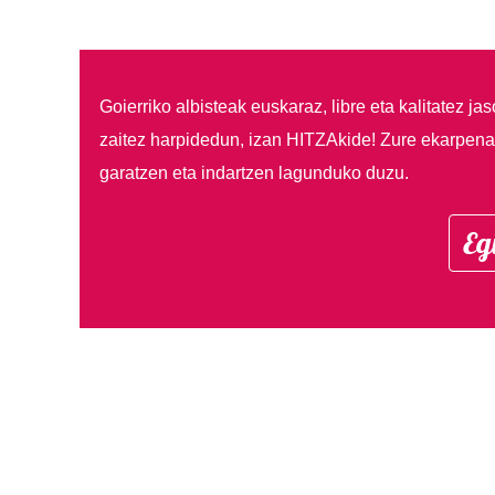
Goierriko albisteak euskaraz, libre eta kalitatez ja
zaitez harpidedun, izan HITZAkide!
Zure ekarpenar
garatzen eta indartzen lagunduko duzu.
Eg