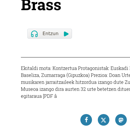
Brass
Ekitaldi mota: Kontzertua Protagonistak: Euskadi 
Baseliza, Zumarraga (Gipuzkoa) Prezioa: Doan Urte
musikaren jarraitzaileek hitzordua izango dute Zu
Museoa izango dira aurten 32 urte betetzen ditu
egitaraua [PDF â