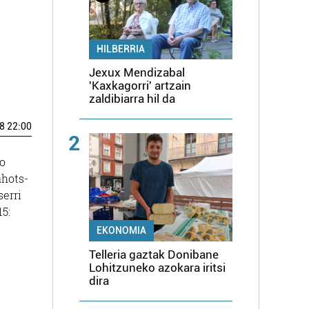
HILBERRIA
Jexux Mendizabal
'Kaxkagorri' artzain
zaldibiarra hil da
8 22:00
2
ko
ahots-
serri
5:
EKONOMIA
Telleria gaztak Donibane
Lohitzuneko azokara iritsi
dira