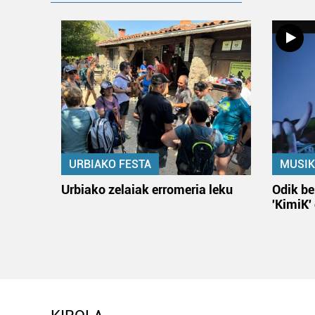
URBIAKO FESTA
MUSIK
Urbiako zelaiak erromeria leku
Odik be
'KimiK'