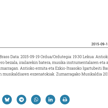
2015-09-1
Brass Data: 2015-09-19 Ordua/Ordutegia: 19:30 Lekua: Antio
ro bezala, irailarekin batera, musika instrumentalaren eta 
marragan. Antioko ermita eta Ezkio-Itsasoko Igartubeiti Ba
en musikaldiaren eszenatokiak. Zumarragako Musikaldia 201