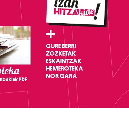
+
GURE BERRI
ZOZKETAK
ESKAINTZAK
teka
HEMEROTEKA
NOR GARA
nbakiak PDF