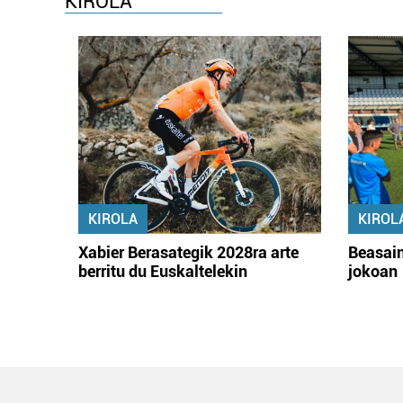
KIROLA
KIROLA
KIROL
Xabier Berasategik 2028ra arte
Beasain
berritu du Euskaltelekin
jokoan