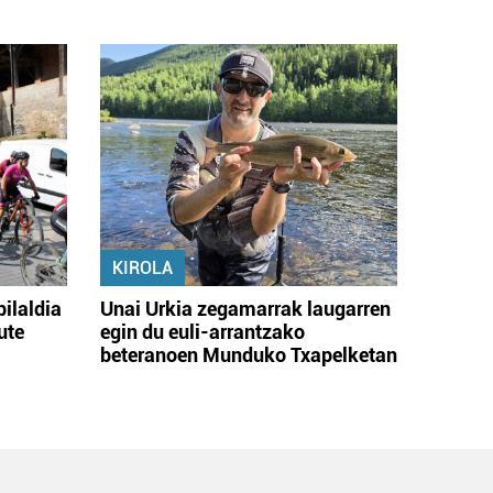
KIROLA
bilaldia
Unai Urkia zegamarrak laugarren
ute
egin du euli-arrantzako
beteranoen Munduko Txapelketan