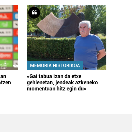
MEMORIA HISTORIKOA
tan
«Gai tabua izan da etxe
atzen
gehienetan, jendeak azkeneko
momentuan hitz egin du»