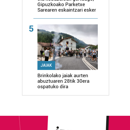
Gipuzkoako Parketxe
Sarearen eskaintzari esker
5
JAIAK
Brinkolako jaiak aurten
abuztuaren 28tik 30era
ospatuko dira