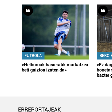
FUTBOLA
BERO 
«Helburuak hasieratik markatzea
«Ez dag
beti gaiztoa izaten da»
honetar
bazter 
ERREPORTAJEAK