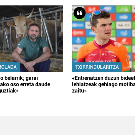
BOLADA
TXIRRINDULARITZA
o belarrik; garai
«Entrenatzen duzun bidee
ako oso erreta daude
lehiatzeak gehiago motib
guztiak»
zaitu»