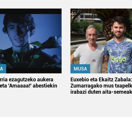
A
MUSA
rria ezagutzeko aukera
Euxebio eta Ekaitz Zabala
 eta 'Amaaaa!' abestiekin
Zumarragako mus txapelk
irabazi duten aita-semea