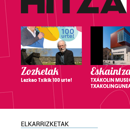
Zozketak
Eskaintz
Lazkao Txikik 100 urte!
TXAKOLIN MUSE
TXAKOLINGUNE
ELKARRIZKETAK