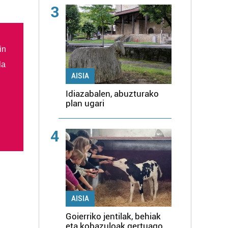
3
in
la
AISIA
Idiazabalen, abuzturako
plan ugari
4
AISIA
Goierriko jentilak, behiak
eta kobazuloak gertuago,