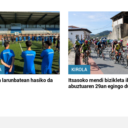
A
KIROLA
 larunbatean hasiko da
Itsasoko mendi bizikleta i
abuztuaren 29an egingo d