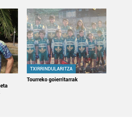
TXIRRINDULARITZA
:
Tourreko goierritarrak
eta
k