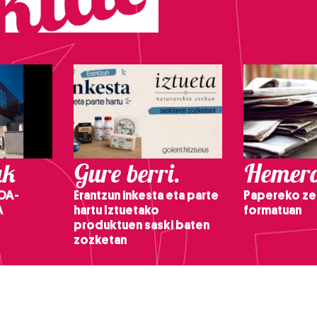
ak
Gure berri.
Hemero
OA-
Erantzun inkesta eta parte
Papereko ze
A
hartu Iztuetako
formatuan
produktuen saski baten
zozketan