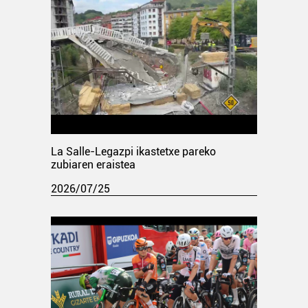
La Salle-Legazpi ikastetxe pareko
zubiaren eraistea
2026/07/25