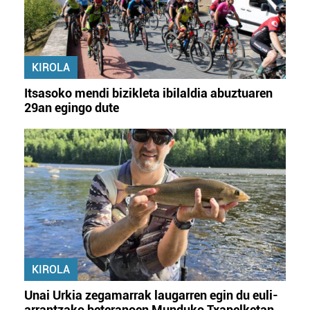
KIROLA
Itsasoko mendi bizikleta ibilaldia abuztuaren
29an egingo dute
KIROLA
Unai Urkia zegamarrak laugarren egin du euli-
arrantzako beteranoen Munduko Txapelketan