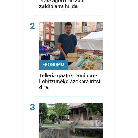
'Kaxkagorri' artzain
zaldibiarra hil da
2
EKONOMIA
Telleria gaztak Donibane
Lohitzuneko azokara iritsi
dira
3