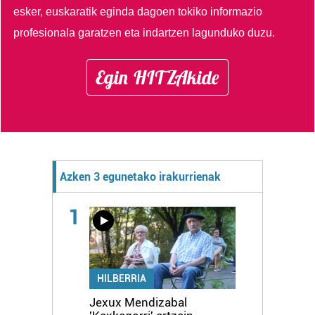
esker, euskaratik eginda dagoen tokiko informazio
profesionala garatzen eta indartzen lagunduko duzu.
Egin HITZAkide
Azken 3 egunetako irakurrienak
1
HILBERRIA
Jexux Mendizabal