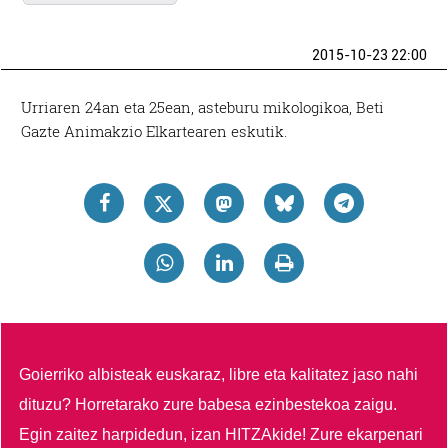
2015-10-23 22:00
Urriaren 24an eta 25ean, asteburu mikologikoa, Beti
Gazte Animakzio Elkartearen eskutik.
Goierriko albisteak euskaraz, libre eta kalitatez jaso nahi
dituzu?
Horretarako zure babesa ezinbestekoa zaigu.
Egin zaitez harpidedun, izan HITZAkide!
Zure ekarpenari