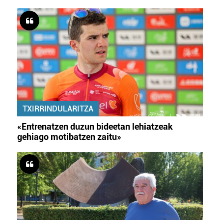
TXIRRINDULARITZA
«Entrenatzen duzun bideetan lehiatzeak
gehiago motibatzen zaitu»