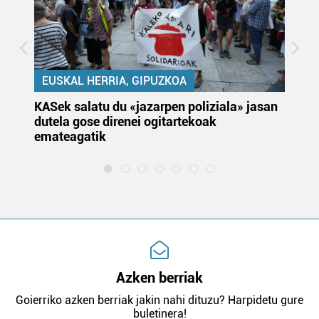
EUSKAL HERRIA, GIPUZKOA
KASek salatu du «jazarpen poliziala» jasan
Pa
dutela gose direnei ogitartekoak
da
emateagatik
«s
Azken berriak
Goierriko azken berriak jakin nahi dituzu? Harpidetu gure
buletinera!