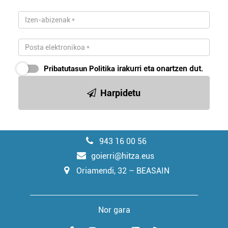
Pribatutasun Politika
irakurri eta onartzen dut.
Harpidetu
943 16 00 56
goierri@hitza.eus
Oriamendi, 32 – BEASAIN
Nor gara