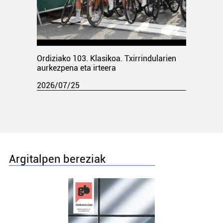
Ordiziako 103. Klasikoa. Txirrindularien
aurkezpena eta irteera
2026/07/25
Argitalpen bereziak