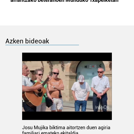
Azken bideoak
Josu Mujika biktima aitortzen duen agiria
familiari emateko ekitaldia