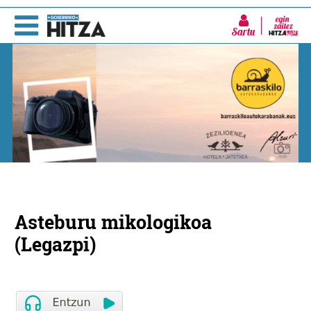
Sartu
Asteburu mikologikoa
(Legazpi)