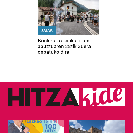
JAIAK
Brinkolako jaiak aurten
abuztuaren 28tik 30era
ospatuko dira