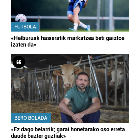
FUTBOLA
«Helburuak hasieratik markatzea beti gaiztoa
izaten da»
BERO BOLADA
«Ez dago belarrik; garai honetarako oso erreta
daude bazter guztiak»