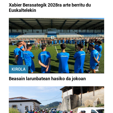
Xabier Berasategik 2028ra arte berritu du
Euskaltelekin
KIROLA
Beasain larunbatean hasiko da jokoan