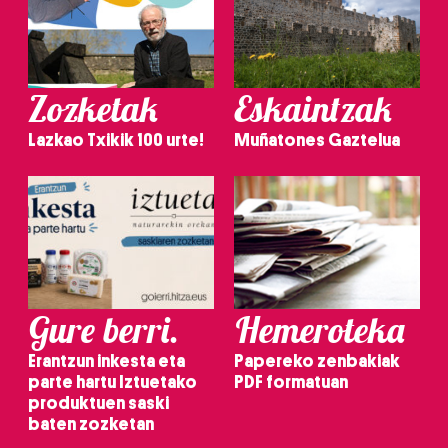
Zozketak
Eskaintzak
Lazkao Txikik 100 urte!
Muñatones Gaztelua
Gure berri.
Hemeroteka
Erantzun inkesta eta
Papereko zenbakiak
parte hartu Iztuetako
PDF formatuan
produktuen saski
baten zozketan