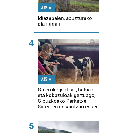
AISIA
Idiazabalen, abuzturako
plan ugari
4
AISIA
Goierriko jentilak, behiak
eta kobazuloak gertuago,
Gipuzkoako Parketxe
Sarearen eskaintzari esker
5