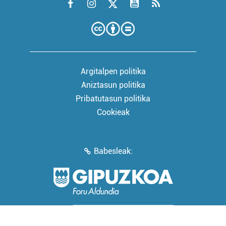
Argitalpen politika
Aniztasun politika
Pribatutasun politika
Cookieak
Babesleak: