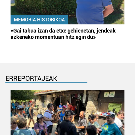
MEMORIA HISTORIKOA
«Gai tabua izan da etxe gehienetan, jendeak
azkeneko momentuan hitz egin du»
ERREPORTAJEAK