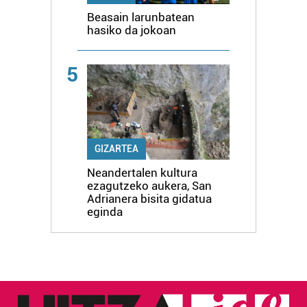
Beasain larunbatean
hasiko da jokoan
5
GIZARTEA
Neandertalen kultura
ezagutzeko aukera, San
Adrianera bisita gidatua
eginda