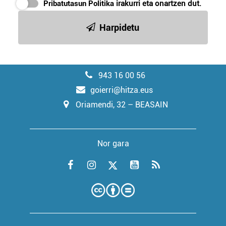
Pribatutasun Politika
irakurri eta onartzen dut.
Harpidetu
943 16 00 56
goierri@hitza.eus
Oriamendi, 32 – BEASAIN
Nor gara