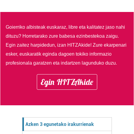
Goierriko albisteak euskaraz, libre eta kalitatez jaso nahi
dituzu?
Horretarako zure babesa ezinbestekoa zaigu.
Egin zaitez harpidedun, izan HITZAkide!
Zure ekarpenari
esker, euskaratik eginda dagoen tokiko informazio
profesionala garatzen eta indartzen lagunduko duzu.
Egin HITZAkide
Azken 3 egunetako irakurrienak