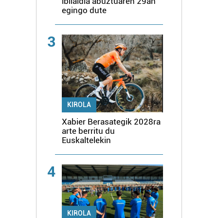
ibilaldia abuztuaren 29an
egingo dute
3
KIROLA
Xabier Berasategik 2028ra
arte berritu du
Euskaltelekin
4
KIROLA