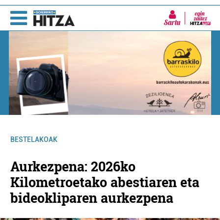
Sartu
BESTELAKOAK
Aurkezpena: 2026ko
Kilometroetako abestiaren eta
bideokliparen aurkezpena