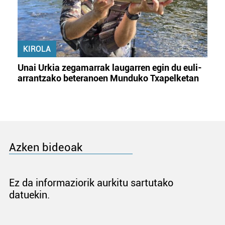
KIROLA
Unai Urkia zegamarrak laugarren egin du euli-
arrantzako beteranoen Munduko Txapelketan
Azken bideoak
Ez da informaziorik aurkitu sartutako
datuekin.