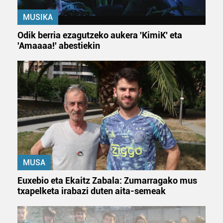
MUSIKA
Odik berria ezagutzeko aukera 'KimiK' eta
'Amaaaa!' abestiekin
MUSA
Euxebio eta Ekaitz Zabala: Zumarragako mus
txapelketa irabazi duten aita-semeak