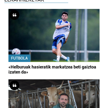
FUTBOLA
«Helburuak hasieratik markatzea beti gaiztoa
izaten da»