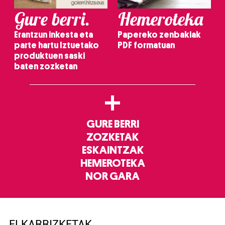
Gure berri.
Hemeroteka
Erantzun inkesta eta
Papereko zenbakiak
parte hartu Iztuetako
PDF formatuan
produktuen saski
baten zozketan
+
GURE BERRI
ZOZKETAK
ESKAINTZAK
HEMEROTEKA
NOR GARA
ELKARRIZKETAK