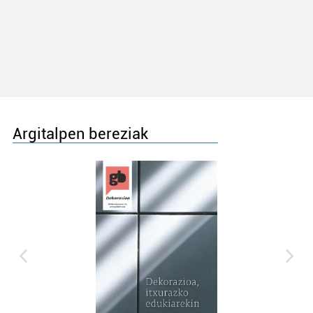
Argitalpen bereziak