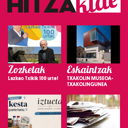
Zozketak
Eskaintzak
Lazkao Txikik 100 urte!
TXAKOLIN MUSEOA-
TXAKOLINGUNEA