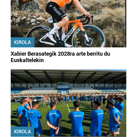
KIROLA
Xabier Berasategik 2028ra arte berritu du
Euskaltelekin
KIROLA