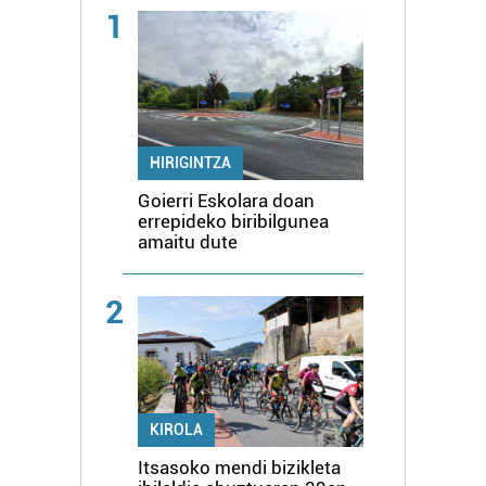
1
HIRIGINTZA
Goierri Eskolara doan
errepideko biribilgunea
amaitu dute
2
KIROLA
Itsasoko mendi bizikleta