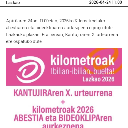
Lazkao
2026-04-24 11:00
Apirilaren 24an, 11:00etan, 2026ko Kilometroetako
abestiaren eta bideokliparen aurkezpena egingo dute
Lazkaoko plazan. Era berean, Kantujiraren X. urteurrena
ere ospatuko dute.