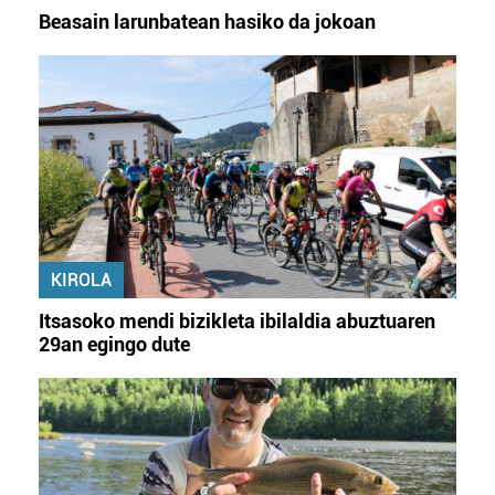
Beasain larunbatean hasiko da jokoan
KIROLA
Itsasoko mendi bizikleta ibilaldia abuztuaren
29an egingo dute