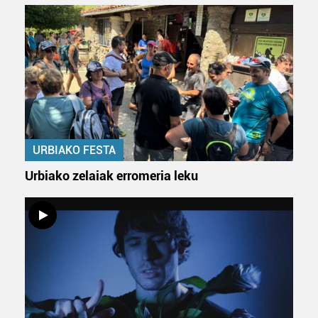
Bazkide batzuek ez dizute baimenik eskatzen, eta beren
interes komertzial legitimoetan babesten dira. Ikusi gure
bazkideen zerrenda, beren ustez zein helburutarako
duten interes legitimoa eta horren aurka nola egin
dezakezun ikusteko.
Lortu zure datu pertsonalak prozesatzeko moduari
buruzko informazio gehiago eta ezarri zure lehentasunak
datuen atalean. Edozein unetan alda edo ken dezakezu
URBIAKO FESTA
zure baimena Cookieen adierazpenean.
Urbiako zelaiak erromeria leku
Webgune honek cookie propioak eta hirugarrenen cookie-
fitxategiak erabiltzen ditu. Zure esperientzia eta
zerbitzuak hobetzeko asmoz, cookie teknologiaz
baliatzen gara. Ohar hau onartuz gero, teknologia hori
erabiltzeko baimen esplizitua ematen diguzu.
Gehiago
irakurri