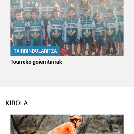
TXIRRINDULARITZA
Tourreko goierritarrak
KIROLA