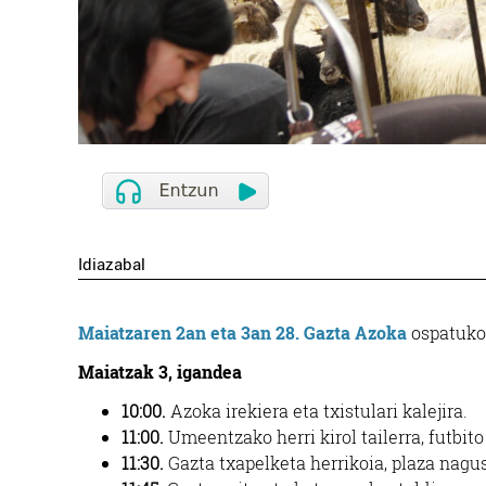
Idiazabal
Maiatzaren 2an eta 3an 28. Gazta Azoka
ospatuko 
Maiatzak 3, igandea
10:00.
Azoka irekiera eta txistulari kalejira.
11:00.
Umeentzako herri kirol tailerra, futbito
11:30.
Gazta txapelketa herrikoia, plaza nagu