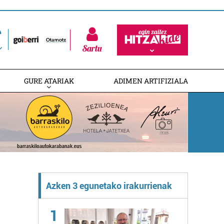
Sartu
GURE ATARIAK
ADIMEN ARTIFIZIALA
Azken 3 egunetako irakurrienak
1