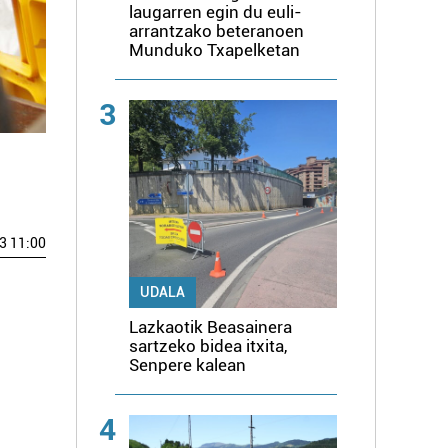
laugarren egin du euli-
arrantzako beteranoen
Munduko Txapelketan
3
3 11:00
UDALA
Lazkaotik Beasainera
sartzeko bidea itxita,
Senpere kalean
4