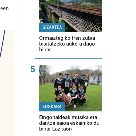
leen
GIZARTEA
Ormaiztegiko tren zubia
bisitatzeko aukera dago
bihar
5
EUSKARA
Eingo taldeak musika eta
dantza saioa eskainiko du
bihar Lazkaon