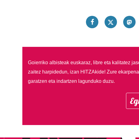
Goierriko albisteak euskaraz, libre eta kalitatez ja
zaitez harpidedun, izan HITZAkide!
Zure ekarpenar
garatzen eta indartzen lagunduko duzu.
Eg