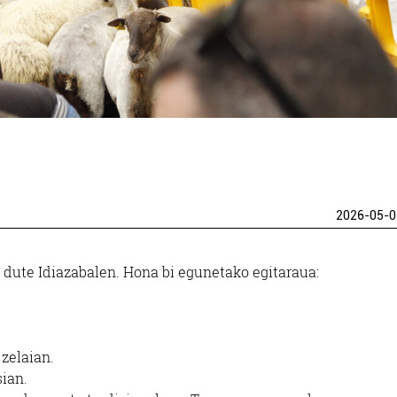
2026-05-0
dute Idiazabalen. Hona bi egunetako egitaraua:
 zelaian.
sian.