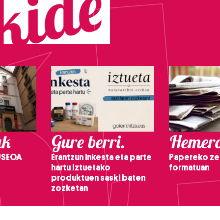
ak
Gure berri.
Hemero
USEOA
Erantzun inkesta eta parte
Papereko ze
hartu Iztuetako
formatuan
produktuen saski baten
zozketan