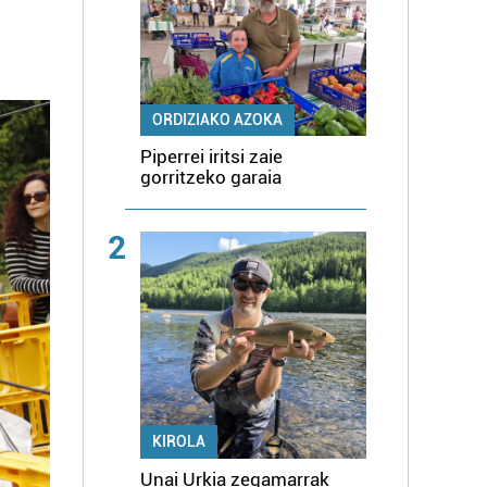
ORDIZIAKO AZOKA
Piperrei iritsi zaie
gorritzeko garaia
2
KIROLA
Unai Urkia zegamarrak