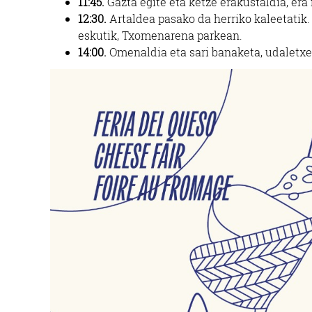
11:45.
Gazta egite eta ketze erakustaldia, er
12:30.
Artaldea pasako da herriko kaleetatik
eskutik, Txomenarena parkean.
14:00.
Omenaldia eta sari banaketa, udaletxe