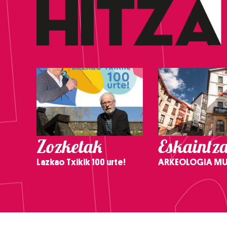
Zozketak
Eskaintz
Lazkao Txikik 100 urte!
ARKEOLOGIA M