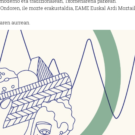
a moderno eta tradizionalean, Txomenarena parkean.
. Ondoren, ile mozte erakustaldia, EAME Euskal Ardi Moztai
aren aurrean.