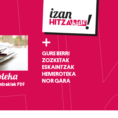
+
GURE BERRI
ZOZKETAK
ESKAINTZAK
teka
HEMEROTEKA
NOR GARA
nbakiak PDF