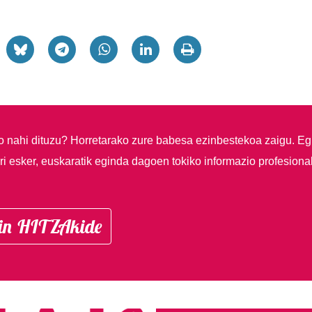
so nahi dituzu?
Horretarako zure babesa ezinbestekoa zaigu. Eg
i esker, euskaratik eginda dagoen tokiko informazio profesiona
in HITZAkide