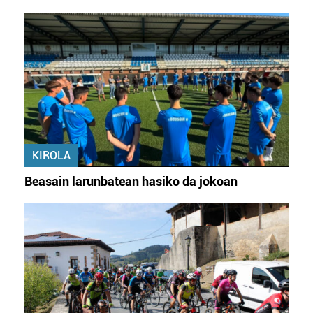
KIROLA
Beasain larunbatean hasiko da jokoan