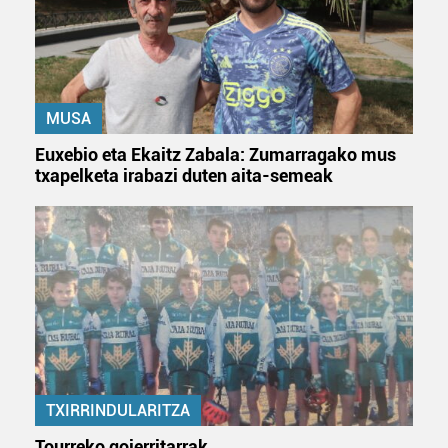
baliatzen gara. Ohar hau onartuz gero, teknologia hori
erabiltzeko baimen esplizitua ematen diguzu.
Gehiago
irakurri
MUSA
Euxebio eta Ekaitz Zabala: Zumarragako mus
txapelketa irabazi duten aita-semeak
TXIRRINDULARITZA
Tourreko goierritarrak