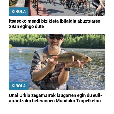
KIROLA
Itsasoko mendi bizikleta ibilaldia abuztuaren
29an egingo dute
KIROLA
Unai Urkia zegamarrak laugarren egin du euli-
arrantzako beteranoen Munduko Txapelketan