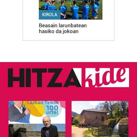
KIROLA
Beasain larunbatean
hasiko da jokoan