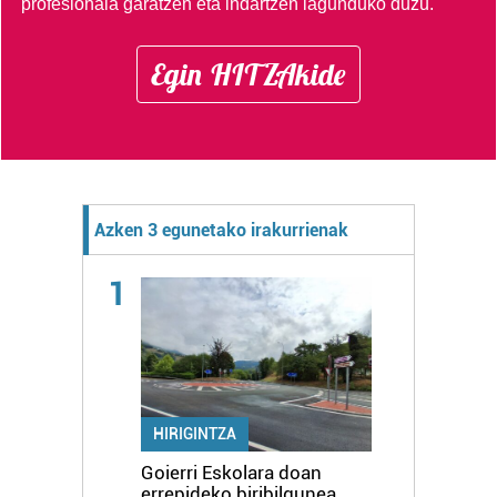
profesionala garatzen eta indartzen lagunduko duzu.
Egin HITZAkide
Azken 3 egunetako irakurrienak
1
HIRIGINTZA
Goierri Eskolara doan
errepideko biribilgunea