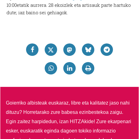
10:00etatik aurrera. 28 ekoizlek eta artisauk parte hartuko
dute; iaz baino sei gehiagok.
Goierriko albisteak euskaraz, libre eta kalitatez jaso nahi
dituzu?
Horretarako zure babesa ezinbestekoa zaigu.
Egin zaitez harpidedun, izan HITZAkide!
Zure ekarpenari
esker, euskaratik eginda dagoen tokiko informazio