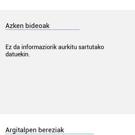
Azken bideoak
Ez da informaziorik aurkitu sartutako
datuekin.
Argitalpen bereziak