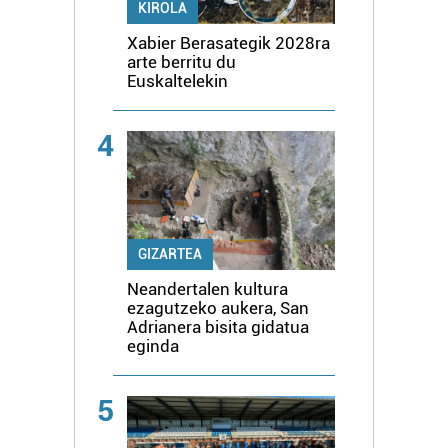
KIROLA
Xabier Berasategik 2028ra
arte berritu du
Euskaltelekin
4
GIZARTEA
Neandertalen kultura
ezagutzeko aukera, San
Adrianera bisita gidatua
eginda
5