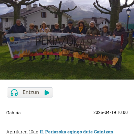
Gabiria
2026-04-19 10:00
Apirilaren 19an
II. Periazoka egingo dute Gaintzan
,