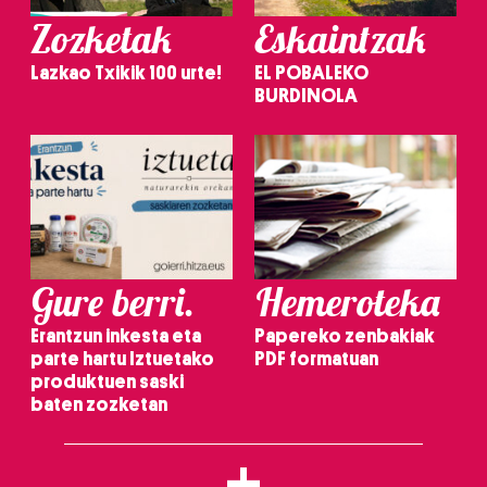
Zozketak
Eskaintzak
Lazkao Txikik 100 urte!
EL POBALEKO
BURDINOLA
Gure berri.
Hemeroteka
Erantzun inkesta eta
Papereko zenbakiak
parte hartu Iztuetako
PDF formatuan
produktuen saski
baten zozketan
+