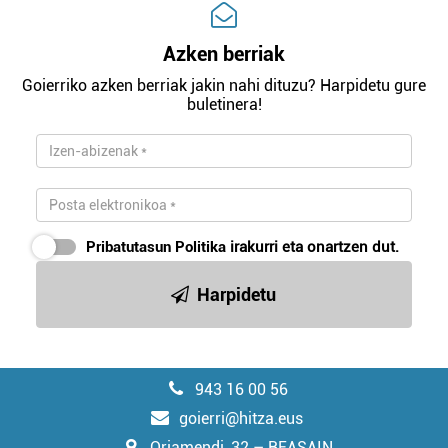
Azken berriak
Goierriko azken berriak jakin nahi dituzu? Harpidetu gure
buletinera!
Pribatutasun Politika
irakurri eta onartzen dut.
Harpidetu
943 16 00 56
goierri@hitza.eus
Oriamendi, 32 – BEASAIN