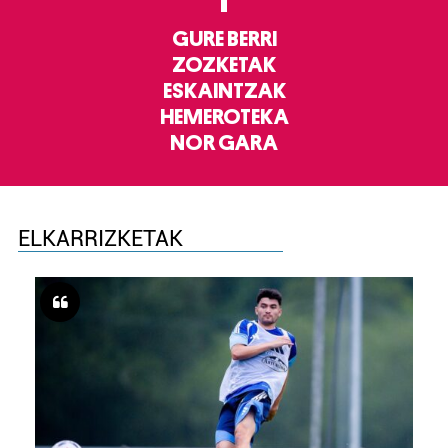
GURE BERRI
ZOZKETAK
ESKAINTZAK
HEMEROTEKA
NOR GARA
ELKARRIZKETAK