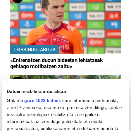
TXIRRINDULARITZA
«Entrenatzen duzun bideetan lehiatzeak
gehiago motibatzen zaitu»
Datuen erabilera arduratsua
Guk eta
gure 1022 kideek
sure informacio pertsonala,
zure IP zenbakia, esaterako, prozesatzen ditugu, cookie
bezalako teknologiak erabiliz eta zure gailuko
informazioak azitzen dugu publizitate eta eduki
pertsonalizatua, publizitatearen eta edukiaren neurketa,