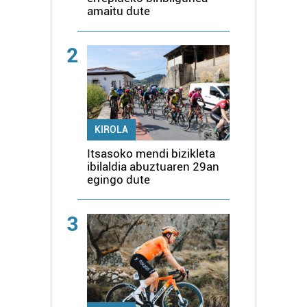
amaitu dute
2
KIROLA
Itsasoko mendi bizikleta
ibilaldia abuztuaren 29an
egingo dute
3