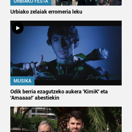
URBIAKO FESTA
pertsonalizatuak eskaintzeko, iragarkiak eta edukia
neurtzeko, jendeari buruzko informazioa biltzeko eta
Urbiako zelaiak erromeria leku
produktuak garatzeko. Zure datuak nork eta zertarako
erabiltzen dituen hauta dezakezu.
Bazkide batzuek ez dizute baimenik eskatzen, eta beren
interes komertzial legitimoetan babesten dira. Ikusi gure
bazkideen zerrenda, beren ustez zein helburutarako
duten interes legitimoa eta horren aurka nola egin
dezakezun ikusteko.
Lortu zure datu pertsonalak prozesatzeko moduari
MUSIKA
buruzko informazio gehiago eta ezarri zure lehentasunak
Odik berria ezagutzeko aukera 'KimiK' eta
datuen atalean. Edozein unetan alda edo ken dezakezu
'Amaaaa!' abestiekin
zure baimena Cookieen adierazpenean.
Webgune honek cookie propioak eta hirugarrenen cookie-
fitxategiak erabiltzen ditu. Zure esperientzia eta
zerbitzuak hobetzeko asmoz, cookie teknologiaz