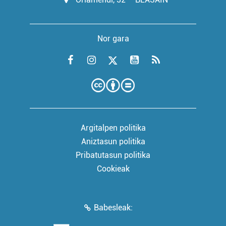
Nor gara
Argitalpen politika
Aniztasun politika
Pribatutasun politika
Cookieak
Babesleak: