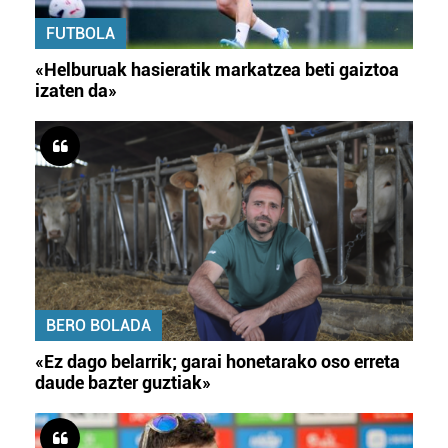
FUTBOLA
«Helburuak hasieratik markatzea beti gaiztoa
izaten da»
BERO BOLADA
«Ez dago belarrik; garai honetarako oso erreta
daude bazter guztiak»