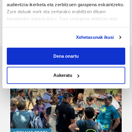
MEMORIA HISTORIKOA
audientzia-ikerketa eta zerbitzuen garapena eskaintzeko.
Zure datuak nork eta zertarako erabiltzen dituen
«Gai tabua izan da etxe gehienetan, jendeak
hautatzeko aukera duzu. Zure onespena aldatzen edo
azkeneko momentuan hitz egin du»
deuseztatzen ahal duzu edozein momentutan, Cookie
deklaraziotik edo Privacy triggerean klikatuz.
Xehetasunak ikusi
If you allow, we would also like to:
Collect information about your geographical
Dena onartu
ERREPORTAJEAK
location which can be accurate to within several
meters
Aukeratu
Identify your device by actively scanning it for
specific characteristics (fingerprinting)
Find out more about how your personal data is processed
and set your preferences in the
details section
.
Guk eta gure bazkideek zure datu pertsonalak
prozesatzen ditugu, zure IP zenbakia, besteak beste,
teknologia erabiliz, cookieak adibidez, iragarki eta eduki