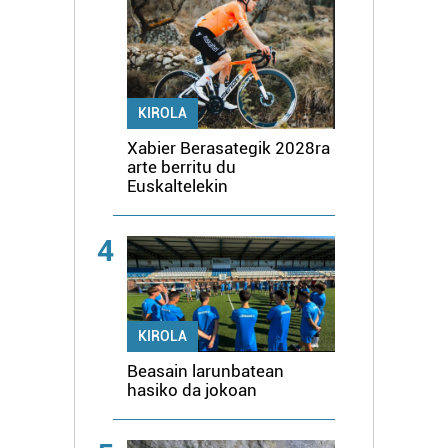
KIROLA
Xabier Berasategik 2028ra
arte berritu du
Euskaltelekin
4
KIROLA
Beasain larunbatean
hasiko da jokoan