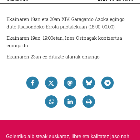
Ekainaren 19an eta 20an XIV. Garagardo Azoka egingo
dute Itsasondoko Errota pilotalekuan (18:00-00:00).
Ekainaren 19an, 19:00etan, Ines Osinagak kontzertua
egingo du.
Ekainaren 23an ez dituzte afariak emango.
Goierriko albisteak euskaraz, libre eta kalitatez jaso nahi