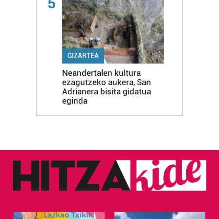
5
GIZARTEA
Neandertalen kultura
ezagutzeko aukera, San
Adrianera bisita gidatua
eginda