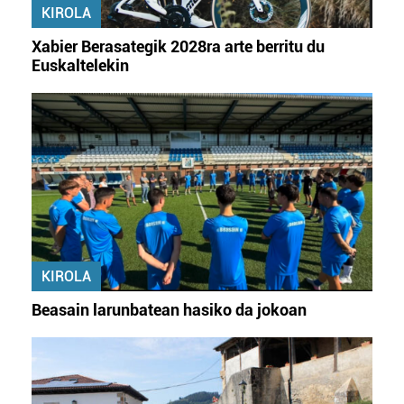
KIROLA
Xabier Berasategik 2028ra arte berritu du
Euskaltelekin
KIROLA
Beasain larunbatean hasiko da jokoan