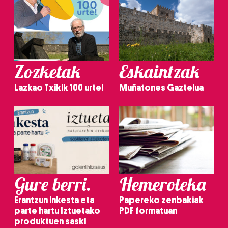
Zozketak
Eskaintzak
Lazkao Txikik 100 urte!
Muñatones Gaztelua
Gure berri.
Hemeroteka
Erantzun inkesta eta
Papereko zenbakiak
parte hartu Iztuetako
PDF formatuan
produktuen saski