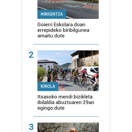
HIRIGINTZA
Goierri Eskolara doan
errepideko biribilgunea
amaitu dute
2
KIROLA
Itsasoko mendi bizikleta
ibilaldia abuztuaren 29an
egingo dute
3