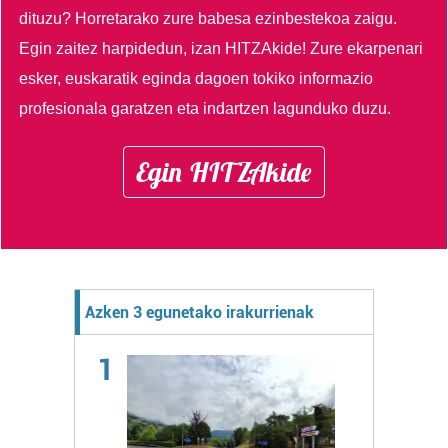
dituzu?
Horretarako zure babesa ezinbestekoa zaigu.
Egin zaitez harpidedun, izan HITZAkide!
Zure ekarpenari
esker, euskaratik eginda dagoen tokiko informazio
profesionala garatzen eta indartzen lagunduko duzu.
Egin HITZAkide
Azken 3 egunetako irakurrienak
1