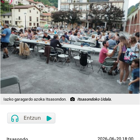
Iazko garagardo azoka Itsasondon.
Itsasondoko Udala.
Itsasondo
2026-06-20 18:00