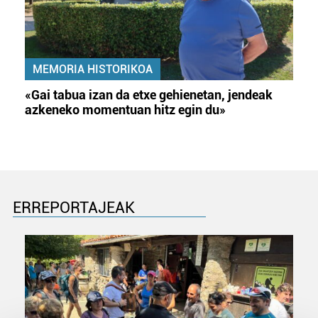
MEMORIA HISTORIKOA
«Gai tabua izan da etxe gehienetan, jendeak
azkeneko momentuan hitz egin du»
ERREPORTAJEAK