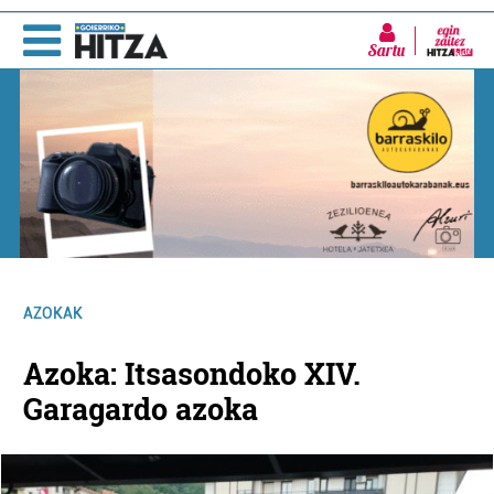
Sartu
AZOKAK
Azoka: Itsasondoko XIV.
Garagardo azoka