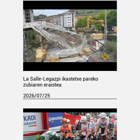
La Salle-Legazpi ikastetxe pareko
zubiaren eraistea
2026/07/25