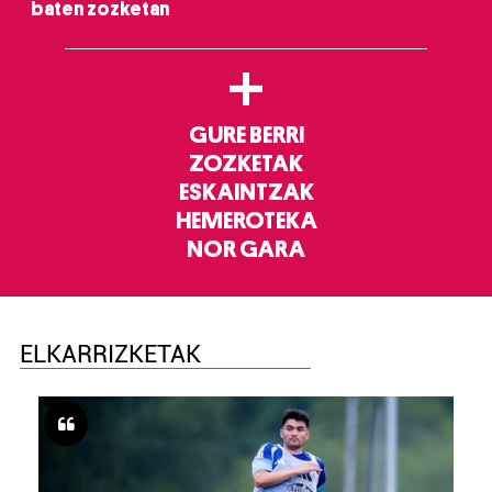
baten zozketan
+
GURE BERRI
ZOZKETAK
ESKAINTZAK
HEMEROTEKA
NOR GARA
ELKARRIZKETAK