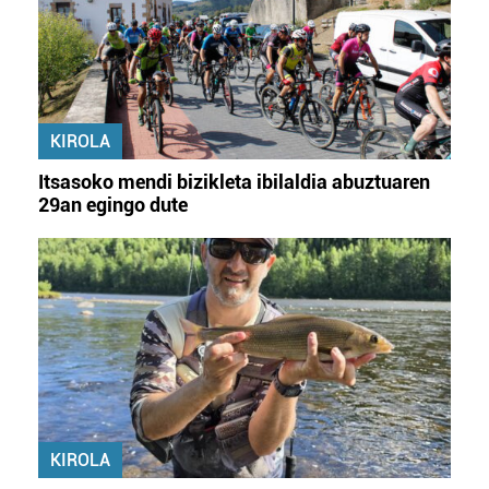
KIROLA
Itsasoko mendi bizikleta ibilaldia abuztuaren
29an egingo dute
KIROLA