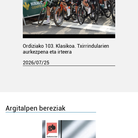
Ordiziako 103. Klasikoa. Txirrindularien
aurkezpena eta irteera
2026/07/25
Argitalpen bereziak