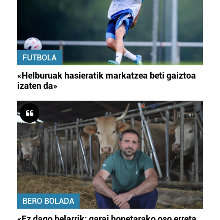
FUTBOLA
«Helburuak hasieratik markatzea beti gaiztoa
izaten da»
BERO BOLADA
«Ez dago belarrik; garai honetarako oso erreta