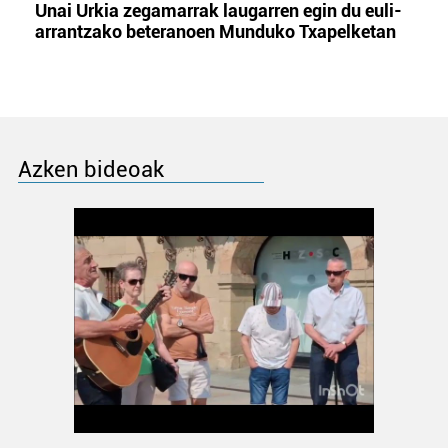
Unai Urkia zegamarrak laugarren egin du euli-
arrantzako beteranoen Munduko Txapelketan
Azken bideoak