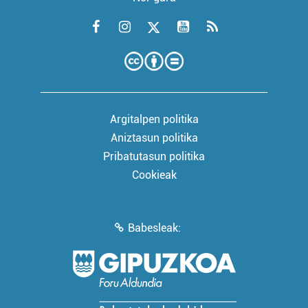
Argitalpen politika
Aniztasun politika
Pribatutasun politika
Cookieak
Babesleak: