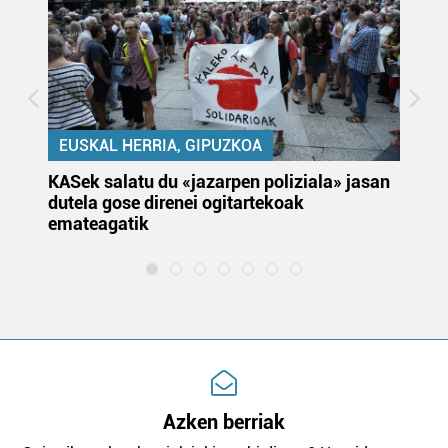
EUSKAL HERRIA, GIPUZKOA
KASek salatu du «jazarpen poliziala» jasan
Pa
dutela gose direnei ogitartekoak
da
emateagatik
«s
Azken berriak