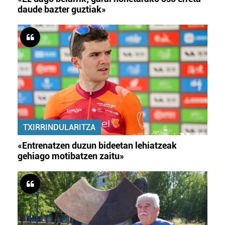
daude bazter guztiak»
TXIRRINDULARITZA
«Entrenatzen duzun bideetan lehiatzeak
gehiago motibatzen zaitu»