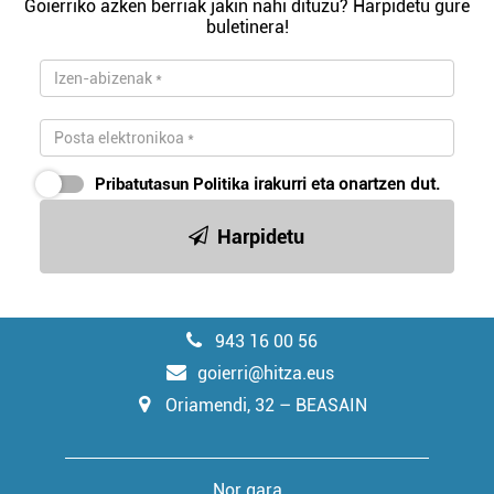
Goierriko azken berriak jakin nahi dituzu? Harpidetu gure
buletinera!
Pribatutasun Politika
irakurri eta onartzen dut.
Harpidetu
943 16 00 56
goierri@hitza.eus
Oriamendi, 32 – BEASAIN
Nor gara