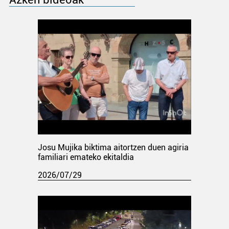
Josu Mujika biktima aitortzen duen agiria
familiari emateko ekitaldia
2026/07/29