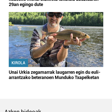
29an egingo dute
KIROLA
Unai Urkia zegamarrak laugarren egin du euli-
arrantzako beteranoen Munduko Txapelketan
Azken bideoak