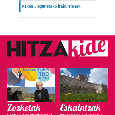
Azken 3 egunetako irakurrienak
Zozketak
Eskaintzak