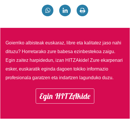
Goierriko albisteak euskaraz, libre eta kalitatez jaso nahi
dituzu?
Horretarako zure babesa ezinbestekoa zaigu.
Egin zaitez harpidedun, izan HITZAkide!
Zure ekarpenari
esker, euskaratik eginda dagoen tokiko informazio
profesionala garatzen eta indartzen lagunduko duzu.
Egin HITZAkide