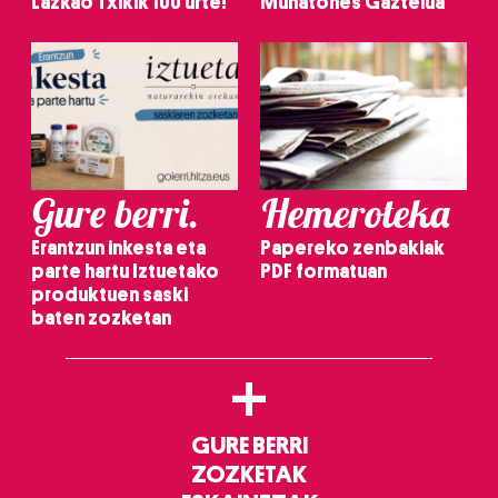
Lazkao Txikik 100 urte!
Muñatones Gaztelua
Gure berri.
Hemeroteka
Erantzun inkesta eta
Papereko zenbakiak
parte hartu Iztuetako
PDF formatuan
produktuen saski
baten zozketan
+
GURE BERRI
ZOZKETAK