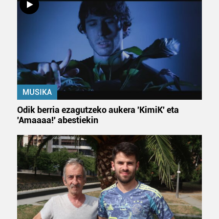
MUSIKA
Odik berria ezagutzeko aukera 'KimiK' eta
'Amaaaa!' abestiekin