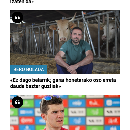
izaten da»
BERO BOLADA
«Ez dago belarrik; garai honetarako oso erreta
daude bazter guztiak»