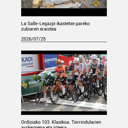
La Salle-Legazpi ikastetxe pareko
zubiaren eraistea
2026/07/25
Ordiziako 103. Klasikoa. Txirrindularien
aurkezpena eta irteera