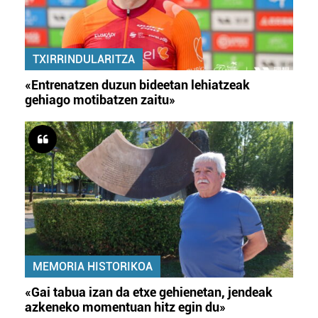
TXIRRINDULARITZA
«Entrenatzen duzun bideetan lehiatzeak
gehiago motibatzen zaitu»
MEMORIA HISTORIKOA
«Gai tabua izan da etxe gehienetan, jendeak
azkeneko momentuan hitz egin du»