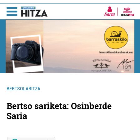
Sartu
BERTSOLARITZA
Bertso sariketa: Osinberde
Saria