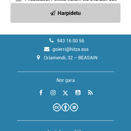
Harpidetu
943 16 00 56
goierri@hitza.eus
Oriamendi, 32 – BEASAIN
Nor gara