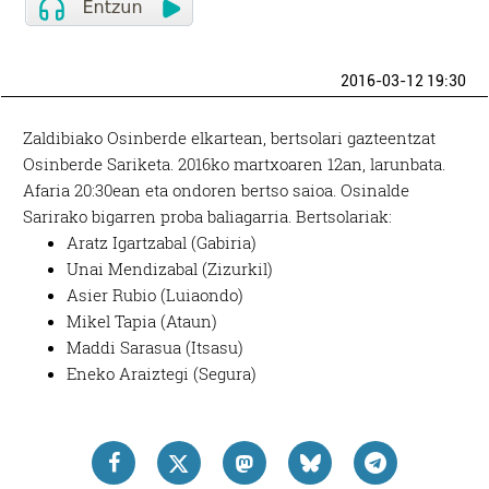
2016-03-12 19:30
Zaldibiako Osinberde elkartean, bertsolari gazteentzat
Osinberde Sariketa. 2016ko martxoaren 12an, larunbata.
Afaria 20:30ean eta ondoren bertso saioa. Osinalde
Sarirako bigarren proba baliagarria. Bertsolariak:
Aratz Igartzabal (Gabiria)
Unai Mendizabal (Zizurkil)
Asier Rubio (Luiaondo)
Mikel Tapia (Ataun)
Maddi Sarasua (Itsasu)
Eneko Araiztegi (Segura)