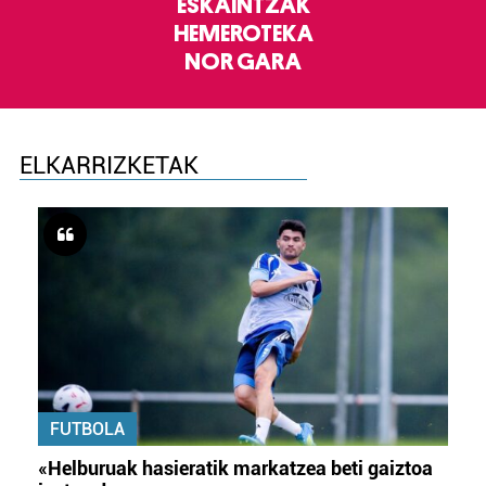
ESKAINTZAK
HEMEROTEKA
NOR GARA
ELKARRIZKETAK
FUTBOLA
«Helburuak hasieratik markatzea beti gaiztoa