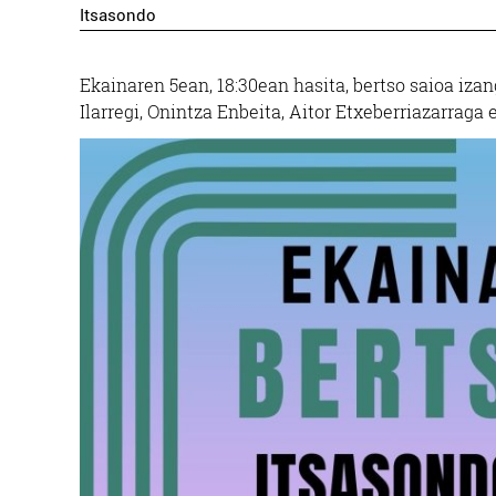
Itsasondo
Ekainaren 5ean, 18:30ean hasita, bertso saioa izan
Ilarregi, Onintza Enbeita, Aitor Etxeberriazarraga e