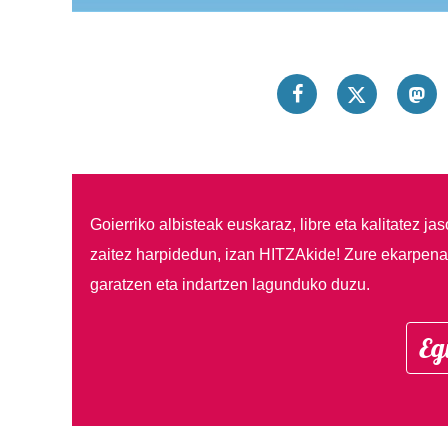
Goierriko albisteak euskaraz, libre eta kalitatez ja
zaitez harpidedun, izan HITZAkide!
Zure ekarpenar
garatzen eta indartzen lagunduko duzu.
Eg