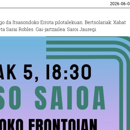
2026-06-0
go da Itsasondoko Errota pilotalekuan. Bertsolariak: Xabat
ta Sarai Robles. Gai-jartzailea: Saroi Jauregi.