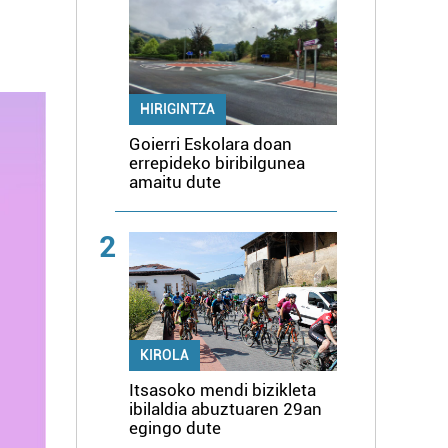
HIRIGINTZA
Goierri Eskolara doan
errepideko biribilgunea
amaitu dute
2
KIROLA
Itsasoko mendi bizikleta
ibilaldia abuztuaren 29an
egingo dute