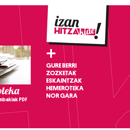
+
GURE BERRI
ZOZKETAK
ESKAINTZAK
teka
HEMEROTEKA
NOR GARA
nbakiak PDF