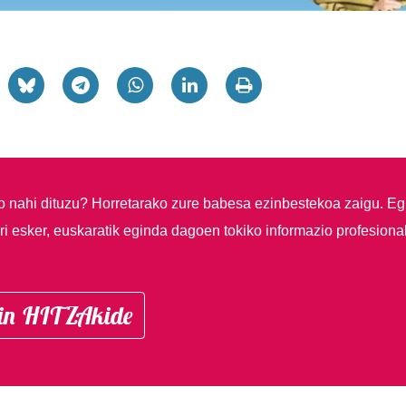
so nahi dituzu?
Horretarako zure babesa ezinbestekoa zaigu. Eg
i esker, euskaratik eginda dagoen tokiko informazio profesiona
in HITZAkide