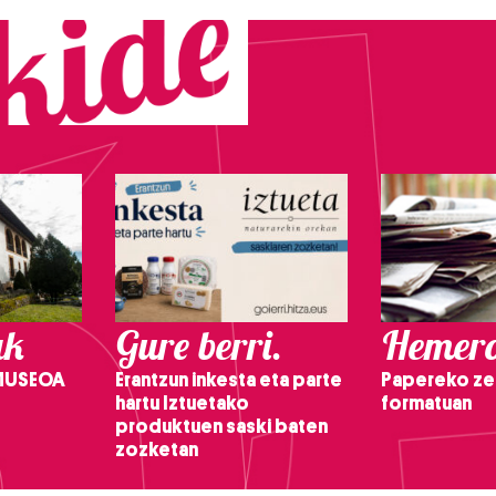
ak
Gure berri.
Hemero
 MUSEOA
Erantzun inkesta eta parte
Papereko ze
hartu Iztuetako
formatuan
produktuen saski baten
zozketan