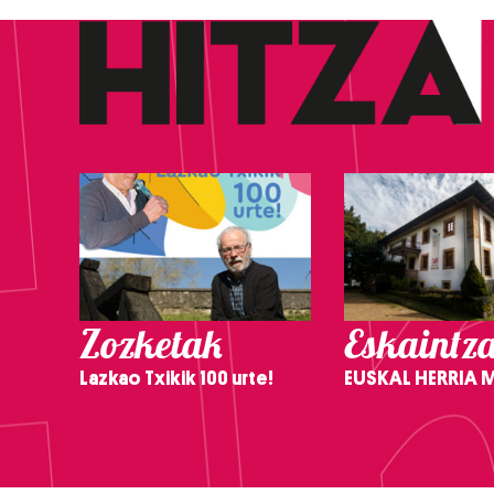
Zozketak
Eskaintz
Lazkao Txikik 100 urte!
EUSKAL HERRIA