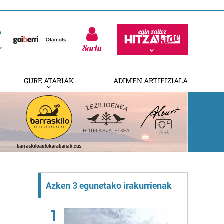
Sartu
GURE ATARIAK
ADIMEN ARTIFIZIALA
Azken 3 egunetako irakurrienak
1