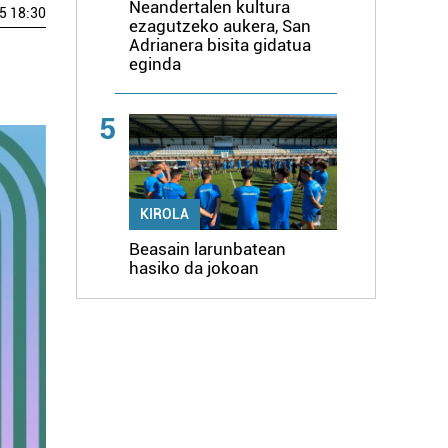
Neandertalen kultura
5 18:30
ezagutzeko aukera, San
Adrianera bisita gidatua
eginda
5
KIROLA
Beasain larunbatean
hasiko da jokoan