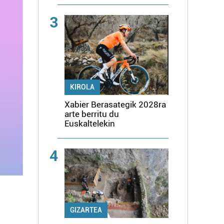
3
KIROLA
Xabier Berasategik 2028ra
arte berritu du
Euskaltelekin
4
GIZARTEA