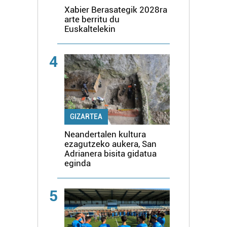
Xabier Berasategik 2028ra
arte berritu du
Euskaltelekin
4
GIZARTEA
Neandertalen kultura
ezagutzeko aukera, San
Adrianera bisita gidatua
eginda
5