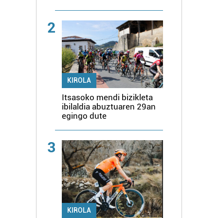
2
KIROLA
Itsasoko mendi bizikleta
ibilaldia abuztuaren 29an
egingo dute
3
KIROLA