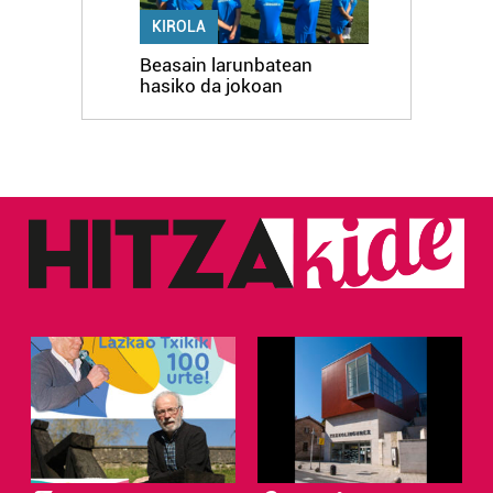
KIROLA
Beasain larunbatean
hasiko da jokoan