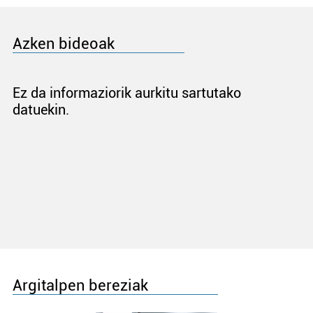
Azken bideoak
Ez da informaziorik aurkitu sartutako
datuekin.
Argitalpen bereziak