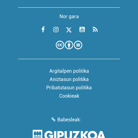
Nor gara
Argitalpen politika
Aniztasun politika
Pribatutasun politika
Cookieak
Babesleak: