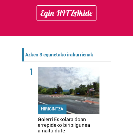
Egin HITZAkide
Azken 3 egunetako irakurrienak
1
HIRIGINTZA
Goierri Eskolara doan
errepideko biribilgunea
amaitu dute