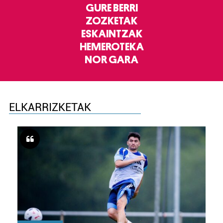
GURE BERRI
ZOZKETAK
ESKAINTZAK
HEMEROTEKA
NOR GARA
ELKARRIZKETAK