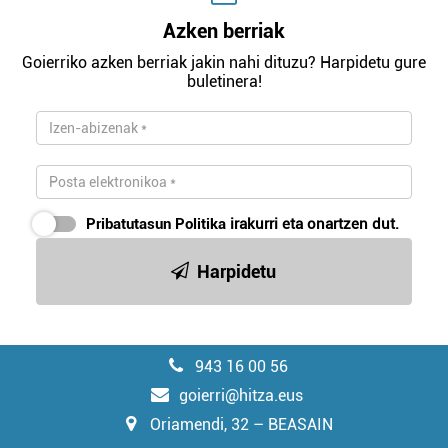
Azken berriak
Goierriko azken berriak jakin nahi dituzu? Harpidetu gure
buletinera!
Pribatutasun Politika
irakurri eta onartzen dut.
Harpidetu
943 16 00 56
goierri@hitza.eus
Oriamendi, 32 – BEASAIN