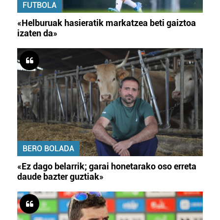
FUTBOLA
«Helburuak hasieratik markatzea beti gaiztoa
izaten da»
BERO BOLADA
«Ez dago belarrik; garai honetarako oso erreta
daude bazter guztiak»