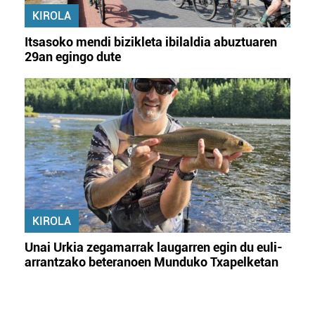
KIROLA
Itsasoko mendi bizikleta ibilaldia abuztuaren
29an egingo dute
KIROLA
Unai Urkia zegamarrak laugarren egin du euli-
arrantzako beteranoen Munduko Txapelketan