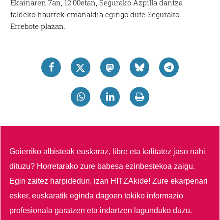
Ekainaren 7an, 12:00etan, Segurako Azpilla dantza
taldeko haurrek emanaldia egingo dute Segurako
Errebote plazan.
Goierriko albisteak euskaraz, libre eta kalitatez jaso nahi
dituzu?
Horretarako zure babesa ezinbestekoa zaigu.
Egin zaitez harpidedun, izan HITZAkide!
Zure ekarpenari
esker, euskaratik eginda dagoen tokiko informazio
profesionala garatzen eta indartzen lagunduko duzu.