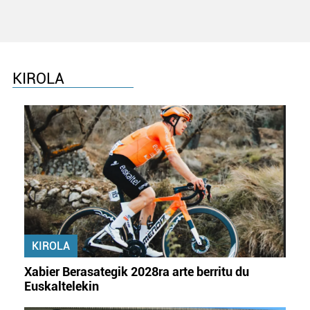
KIROLA
KIROLA
Xabier Berasategik 2028ra arte berritu du
Euskaltelekin