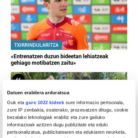
TXIRRINDULARITZA
«Entrenatzen duzun bideetan lehiatzeak
gehiago motibatzen zaitu»
Datuen erabilera arduratsua
Guk eta
gure 1022 kideek
sure informacio pertsonala,
zure IP zenbakia, esaterako, prozesatzen ditugu, cookie
bezalako teknologiak erabiliz eta zure gailuko
informazioak azitzen dugu publizitate eta eduki
pertsonalizatua, publizitatearen eta edukiaren neurketa,
MEMORIA HISTORIKOA