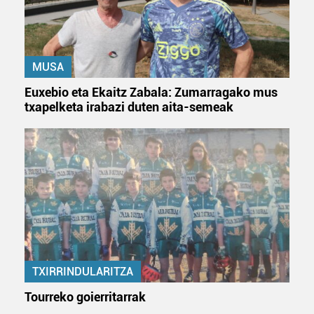
baliatzen gara. Ohar hau onartuz gero, teknologia hori
erabiltzeko baimen esplizitua ematen diguzu.
Gehiago
irakurri
MUSA
Euxebio eta Ekaitz Zabala: Zumarragako mus
txapelketa irabazi duten aita-semeak
TXIRRINDULARITZA
Tourreko goierritarrak