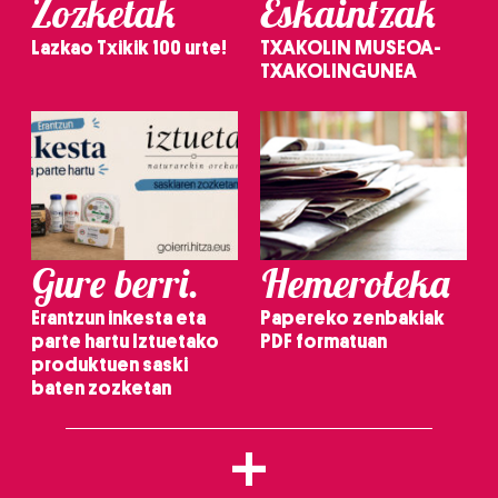
Zozketak
Eskaintzak
Lazkao Txikik 100 urte!
TXAKOLIN MUSEOA-
TXAKOLINGUNEA
Gure berri.
Hemeroteka
Erantzun inkesta eta
Papereko zenbakiak
parte hartu Iztuetako
PDF formatuan
produktuen saski
baten zozketan
+