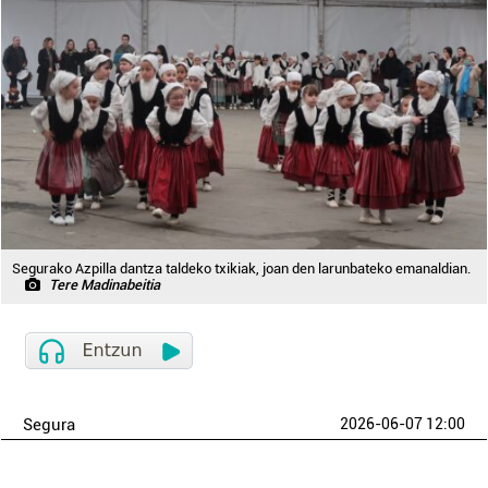
Segurako Azpilla dantza taldeko txikiak, joan den larunbateko emanaldian.
Tere Madinabeitia
Segura
2026-06-07 12:00