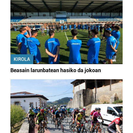
KIROLA
Beasain larunbatean hasiko da jokoan