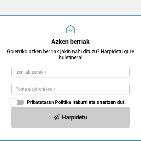
Azken berriak
Goierriko azken berriak jakin nahi dituzu? Harpidetu gure
buletinera!
Pribatutasun Politika
irakurri eta onartzen dut.
Harpidetu