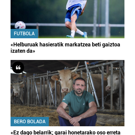
FUTBOLA
«Helburuak hasieratik markatzea beti gaiztoa
izaten da»
BERO BOLADA
«Ez dago belarrik; garai honetarako oso erreta