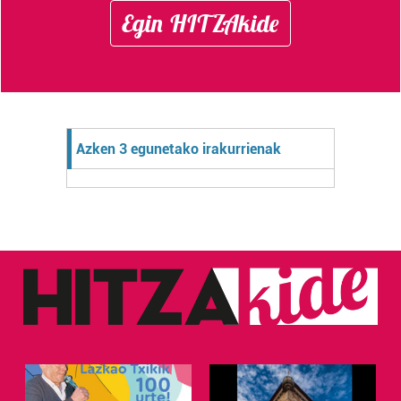
Egin HITZAkide
Azken 3 egunetako irakurrienak