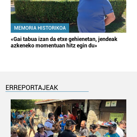
MEMORIA HISTORIKOA
«Gai tabua izan da etxe gehienetan, jendeak
azkeneko momentuan hitz egin du»
ERREPORTAJEAK