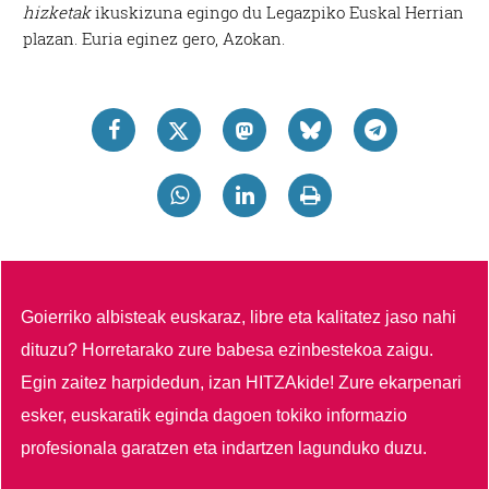
hizketak
ikuskizuna egingo du Legazpiko Euskal Herrian
plazan. Euria eginez gero, Azokan.
Goierriko albisteak euskaraz, libre eta kalitatez jaso nahi
dituzu?
Horretarako zure babesa ezinbestekoa zaigu.
Egin zaitez harpidedun, izan HITZAkide!
Zure ekarpenari
esker, euskaratik eginda dagoen tokiko informazio
profesionala garatzen eta indartzen lagunduko duzu.