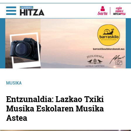
Sartu
MUSIKA
Entzunaldia: Lazkao Txiki
Musika Eskolaren Musika
Astea