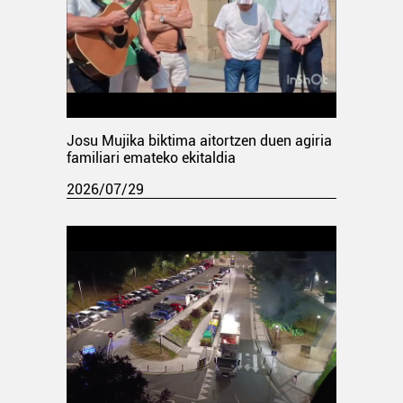
Josu Mujika biktima aitortzen duen agiria
familiari emateko ekitaldia
2026/07/29