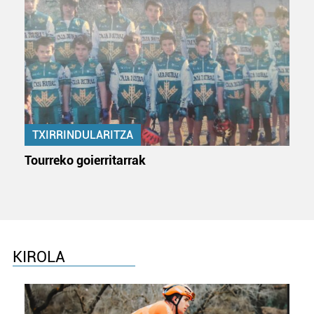
TXIRRINDULARITZA
Tourreko goierritarrak
KIROLA