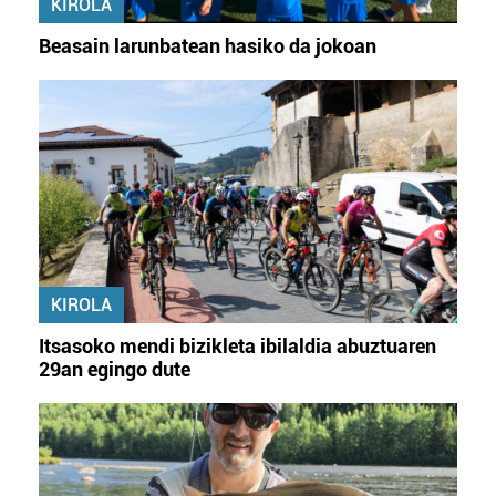
KIROLA
Beasain larunbatean hasiko da jokoan
KIROLA
Itsasoko mendi bizikleta ibilaldia abuztuaren
29an egingo dute