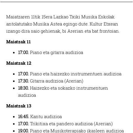
Maiatzaren 11tik 15era Lazkao Txiki Musika Eskolak
antolatutako Musika Astea egingo dute. Kultur Etxean
izango dira saio gehienak, bi Arerian eta bat frontoian.
Maiatzak 11
17:00.
Piano eta gitarra audizioa
Maiatzak 12
17:00.
Piano eta haizezko instrumentuen audizioa
17:30.
Gitarra audizioa (Arerian)
18:30.
Haizezko eta sokazko instrumentuen
audizioa
Maiatzak 13
16:45.
Kantu audizioa
17:00.
Trikitixa eta pandero audizioa (Arerian)
19:00.
Piano eta Musikoterapiako ikasleen audizioa