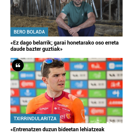
BERO BOLADA
«Ez dago belarrik; garai honetarako oso erreta
daude bazter guztiak»
TXIRRINDULARITZA
«Entrenatzen duzun bideetan lehiatzeak