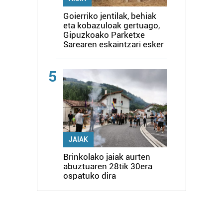
Goierriko jentilak, behiak
eta kobazuloak gertuago,
Gipuzkoako Parketxe
Sarearen eskaintzari esker
5
JAIAK
Brinkolako jaiak aurten
abuztuaren 28tik 30era
ospatuko dira