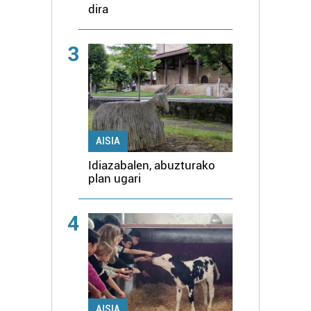
dira
3
AISIA
Idiazabalen, abuzturako
plan ugari
4
AISIA