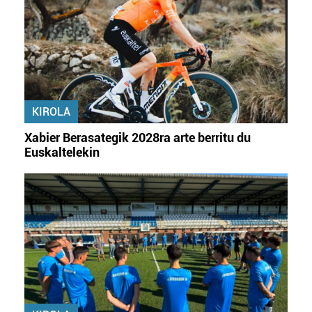
KIROLA
Xabier Berasategik 2028ra arte berritu du
Euskaltelekin