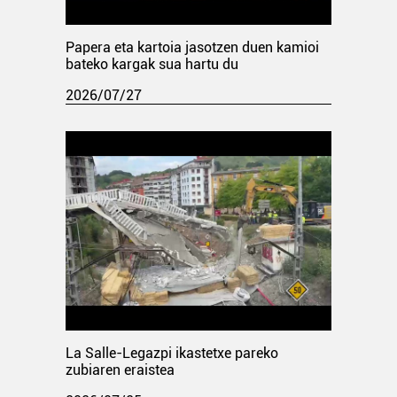
Papera eta kartoia jasotzen duen kamioi
bateko kargak sua hartu du
2026/07/27
La Salle-Legazpi ikastetxe pareko
zubiaren eraistea