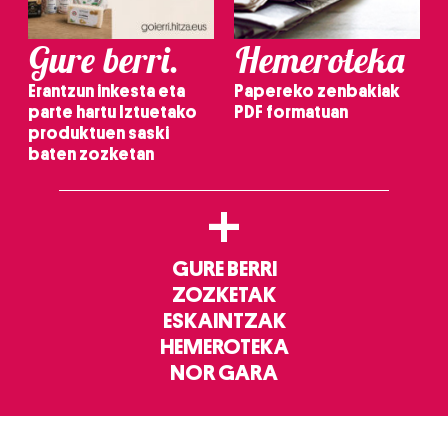
Gure berri.
Hemeroteka
Erantzun inkesta eta
Papereko zenbakiak
parte hartu Iztuetako
PDF formatuan
produktuen saski
baten zozketan
+
GURE BERRI
ZOZKETAK
ESKAINTZAK
HEMEROTEKA
NOR GARA