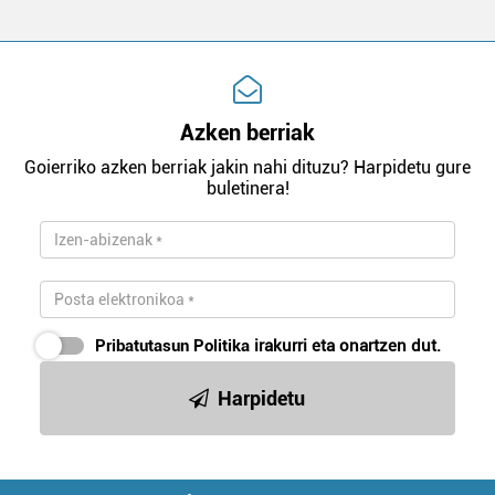
Azken berriak
Goierriko azken berriak jakin nahi dituzu? Harpidetu gure
buletinera!
Pribatutasun Politika
irakurri eta onartzen dut.
Harpidetu