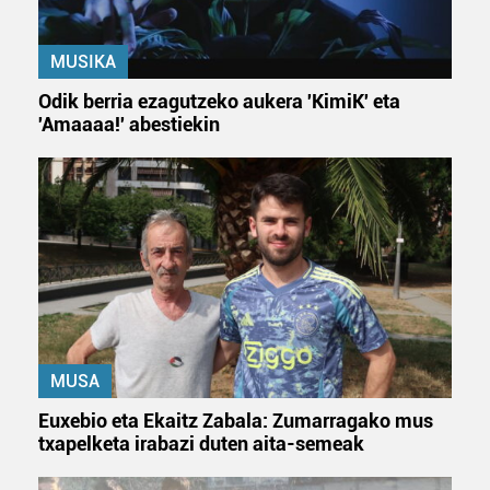
duten interes legitimoa eta horren aurka nola egin
dezakezun ikusteko.
MUSIKA
Lortu zure datu pertsonalak prozesatzeko moduari
Odik berria ezagutzeko aukera 'KimiK' eta
buruzko informazio gehiago eta ezarri zure lehentasunak
'Amaaaa!' abestiekin
datuen atalean. Edozein unetan alda edo ken dezakezu
zure baimena Cookieen adierazpenean.
Webgune honek cookie propioak eta hirugarrenen cookie-
fitxategiak erabiltzen ditu. Zure esperientzia eta
zerbitzuak hobetzeko asmoz, cookie teknologiaz
baliatzen gara. Ohar hau onartuz gero, teknologia hori
erabiltzeko baimen esplizitua ematen diguzu.
Gehiago
irakurri
MUSA
Euxebio eta Ekaitz Zabala: Zumarragako mus
txapelketa irabazi duten aita-semeak