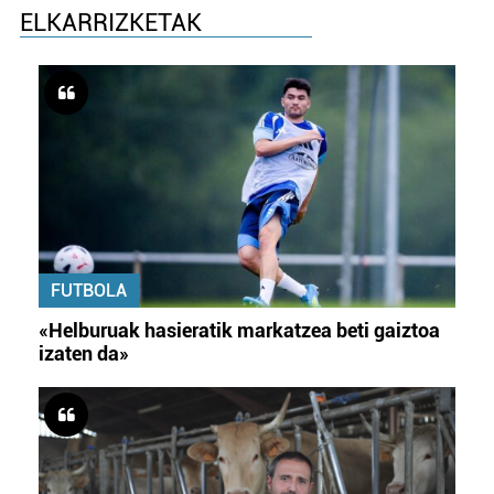
ELKARRIZKETAK
FUTBOLA
«Helburuak hasieratik markatzea beti gaiztoa
izaten da»