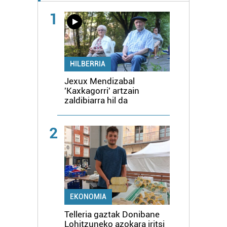
1
HILBERRIA
Jexux Mendizabal
'Kaxkagorri' artzain
zaldibiarra hil da
2
EKONOMIA
Telleria gaztak Donibane
Lohitzuneko azokara iritsi