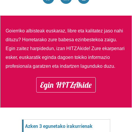
Goierriko albisteak euskaraz, libre eta kalitatez jaso nahi
dituzu?
Horretarako zure babesa ezinbestekoa zaigu.
Egin zaitez harpidedun, izan HITZAkide!
Zure ekarpenari
esker, euskaratik eginda dagoen tokiko informazio
profesionala garatzen eta indartzen lagunduko duzu.
Egin HITZAkide
Azken 3 egunetako irakurrienak