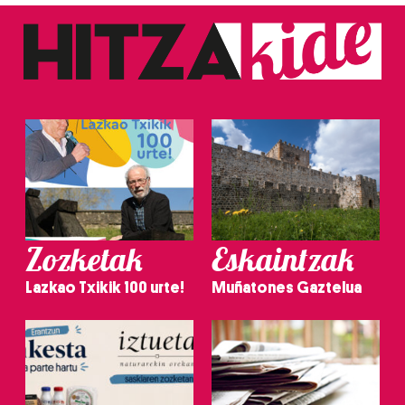
Zozketak
Eskaintzak
Lazkao Txikik 100 urte!
Muñatones Gaztelua