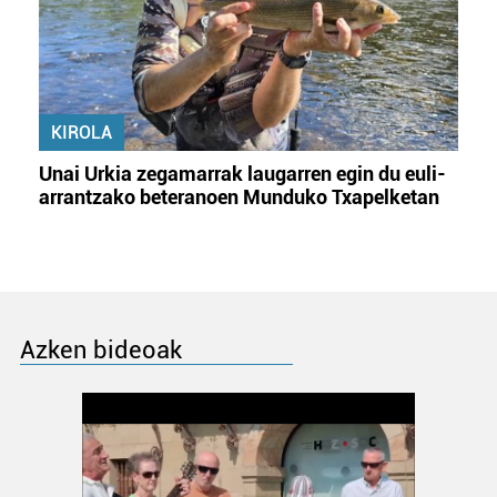
KIROLA
Unai Urkia zegamarrak laugarren egin du euli-
arrantzako beteranoen Munduko Txapelketan
Azken bideoak