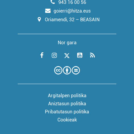
943 16 00 56
goierri@hitza.eus
Oriamendi, 32 – BEASAIN
Nor gara
Argitalpen politika
Aniztasun politika
Pribatutasun politika
Cookieak