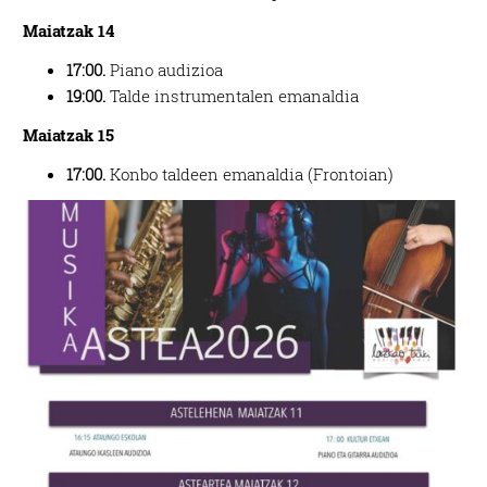
Maiatzak 14
17:00.
Piano audizioa
19:00.
Talde instrumentalen emanaldia
Maiatzak 15
17:00.
Konbo taldeen emanaldia (Frontoian)