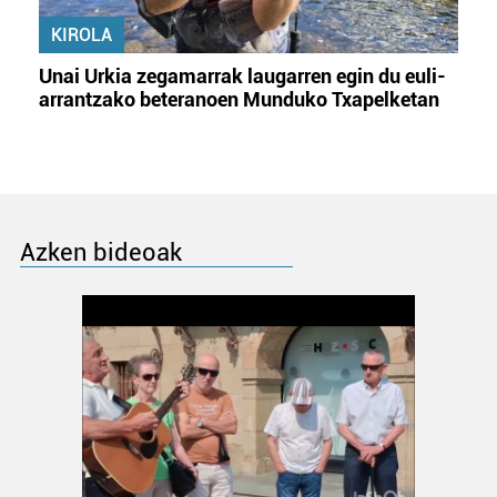
KIROLA
Unai Urkia zegamarrak laugarren egin du euli-
arrantzako beteranoen Munduko Txapelketan
Azken bideoak