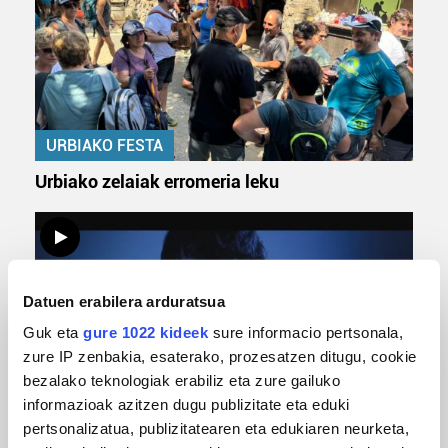
URBIAKO FESTA
Urbiako zelaiak erromeria leku
Datuen erabilera arduratsua
Guk eta
gure 1022 kideek
sure informacio pertsonala,
zure IP zenbakia, esaterako, prozesatzen ditugu, cookie
bezalako teknologiak erabiliz eta zure gailuko
informazioak azitzen dugu publizitate eta eduki
MUSIKA
pertsonalizatua, publizitatearen eta edukiaren neurketa,