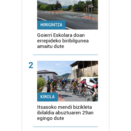
HIRIGINTZA
Goierri Eskolara doan
errepideko biribilgunea
amaitu dute
2
KIROLA
Itsasoko mendi bizikleta
ibilaldia abuztuaren 29an
egingo dute