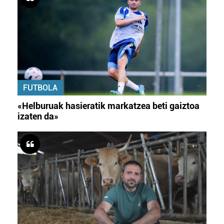
FUTBOLA
«Helburuak hasieratik markatzea beti gaiztoa
izaten da»