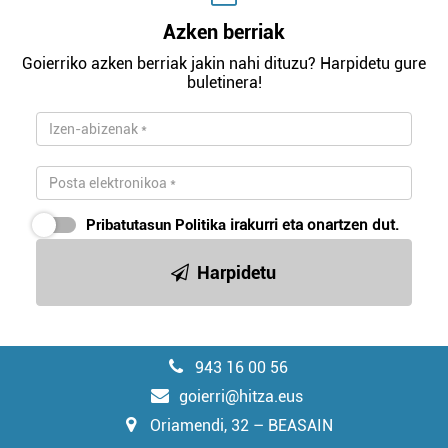
Azken berriak
Goierriko azken berriak jakin nahi dituzu? Harpidetu gure
buletinera!
Pribatutasun Politika
irakurri eta onartzen dut.
Harpidetu
943 16 00 56
goierri@hitza.eus
Oriamendi, 32 – BEASAIN