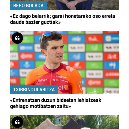
BERO BOLADA
«Ez dago belarrik; garai honetarako oso erreta
daude bazter guztiak»
TXIRRINDULARITZA
«Entrenatzen duzun bideetan lehiatzeak
gehiago motibatzen zaitu»