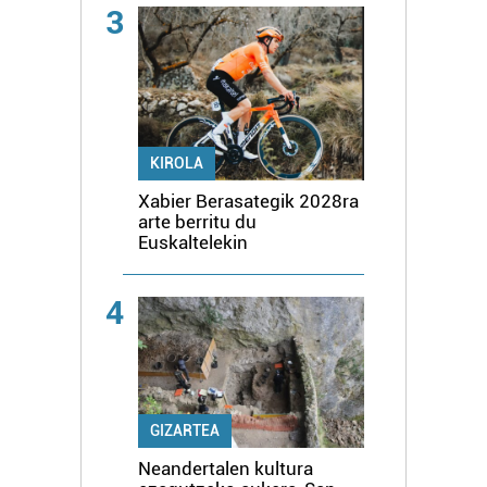
3
KIROLA
Xabier Berasategik 2028ra
arte berritu du
Euskaltelekin
4
GIZARTEA
Neandertalen kultura