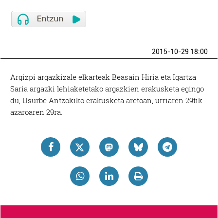
2015-10-29 18:00
Argizpi argazkizale elkarteak Beasain Hiria eta Igartza
Saria argazki lehiaketetako argazkien erakusketa egingo
du, Usurbe Antzokiko erakusketa aretoan, urriaren 29tik
azaroaren 29ra.