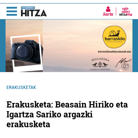
Sartu
ERAKUSKETAK
Erakusketa: Beasain Hiriko eta
Igartza Sariko argazki
erakusketa