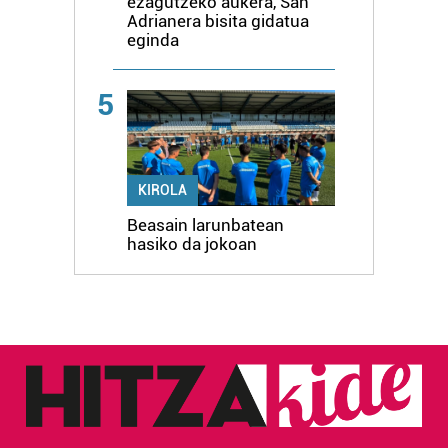
ezagutzeko aukera, San
Adrianera bisita gidatua
eginda
5
KIROLA
Beasain larunbatean
hasiko da jokoan