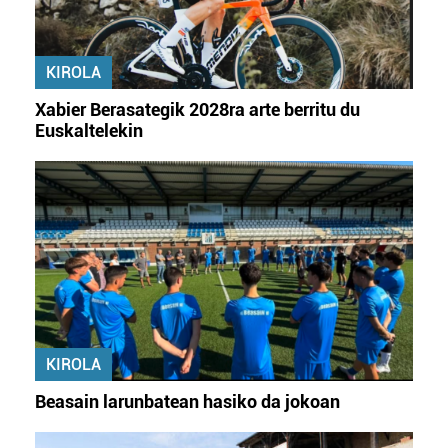
baliatzen gara. Ohar hau onartuz gero, teknologia hori
erabiltzeko baimen esplizitua ematen diguzu.
Gehiago
irakurri
KIROLA
Xabier Berasategik 2028ra arte berritu du
Euskaltelekin
KIROLA
Beasain larunbatean hasiko da jokoan