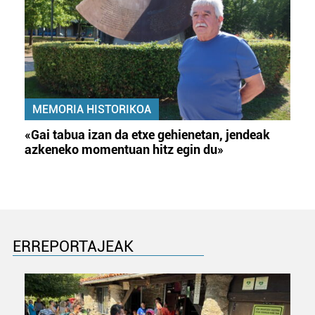
MEMORIA HISTORIKOA
«Gai tabua izan da etxe gehienetan, jendeak
azkeneko momentuan hitz egin du»
ERREPORTAJEAK