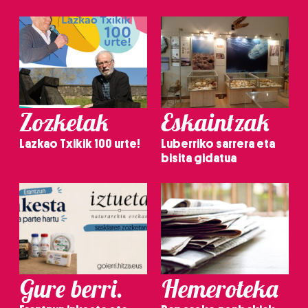
Zozketak
Eskaintzak
Lazkao Txikik 100 urte!
Luberriko sarrera eta
bisita gidatua
Gure berri.
Hemeroteka