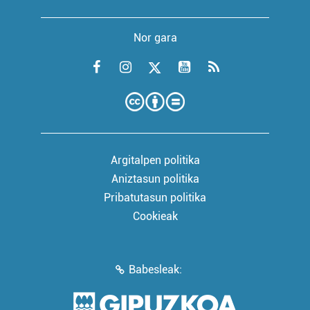
Nor gara
Argitalpen politika
Aniztasun politika
Pribatutasun politika
Cookieak
Babesleak: