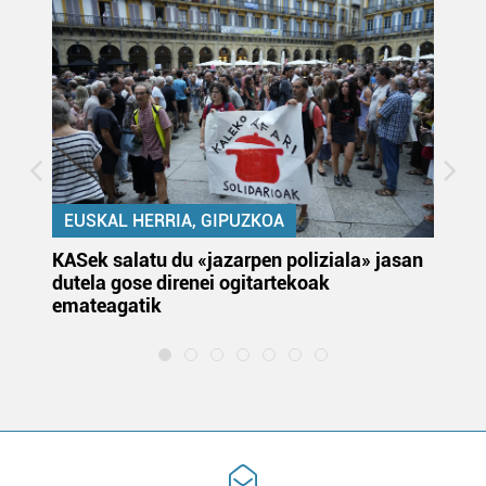
EUSKAL HERRIA, GIPUZKOA
KASek salatu du «jazarpen poliziala» jasan
Pa
dutela gose direnei ogitartekoak
da
emateagatik
«s