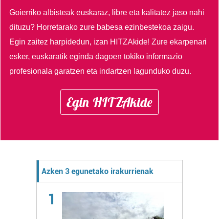
Goierriko albisteak euskaraz, libre eta kalitatez jaso nahi
dituzu?
Horretarako zure babesa ezinbestekoa zaigu.
Egin zaitez harpidedun, izan HITZAkide!
Zure ekarpenari
esker, euskaratik eginda dagoen tokiko informazio
profesionala garatzen eta indartzen lagunduko duzu.
Egin HITZAkide
Azken 3 egunetako irakurrienak
1