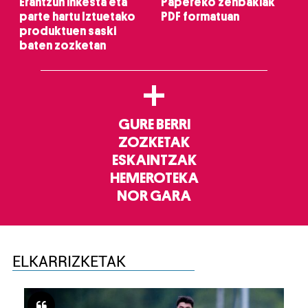
Erantzun inkesta eta
Papereko zenbakiak
parte hartu Iztuetako
PDF formatuan
produktuen saski
baten zozketan
+
GURE BERRI
ZOZKETAK
ESKAINTZAK
HEMEROTEKA
NOR GARA
ELKARRIZKETAK