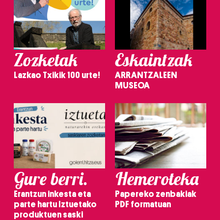
Zozketak
Eskaintzak
Lazkao Txikik 100 urte!
ARRANTZALEEN
MUSEOA
Gure berri.
Hemeroteka
Erantzun inkesta eta
Papereko zenbakiak
parte hartu Iztuetako
PDF formatuan
produktuen saski