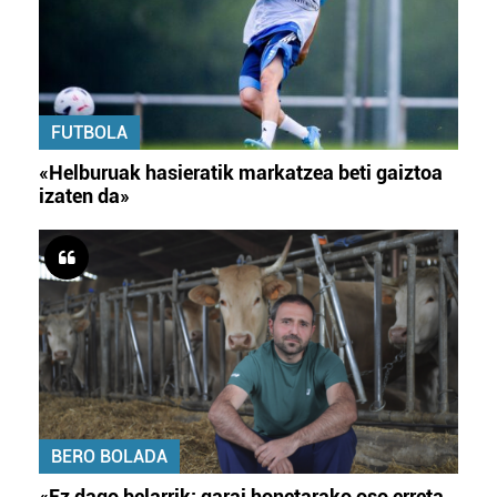
FUTBOLA
«Helburuak hasieratik markatzea beti gaiztoa
izaten da»
BERO BOLADA
«Ez dago belarrik; garai honetarako oso erreta