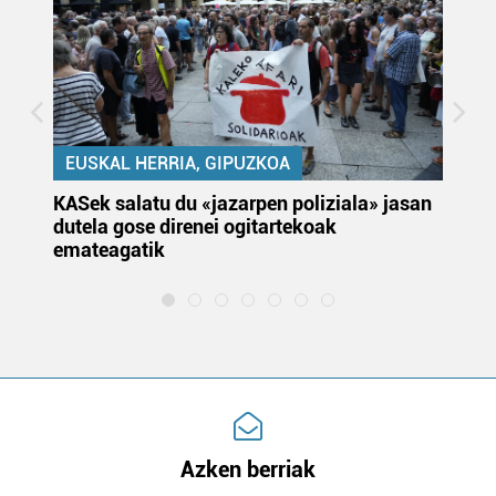
EUSKAL HERRIA, GIPUZKOA
KASek salatu du «jazarpen poliziala» jasan
Pa
dutela gose direnei ogitartekoak
da
emateagatik
«s
Azken berriak