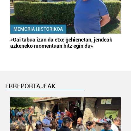
MEMORIA HISTORIKOA
«Gai tabua izan da etxe gehienetan, jendeak
azkeneko momentuan hitz egin du»
ERREPORTAJEAK