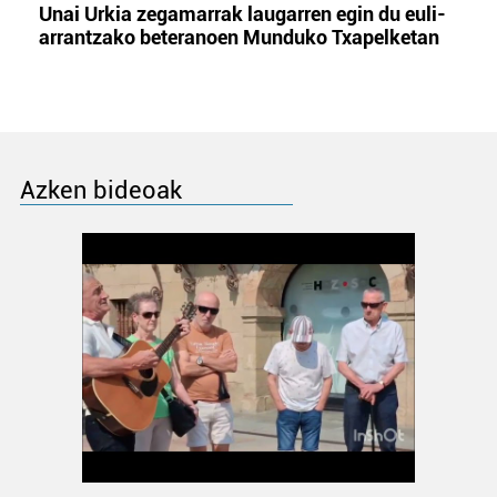
Unai Urkia zegamarrak laugarren egin du euli-
arrantzako beteranoen Munduko Txapelketan
Azken bideoak