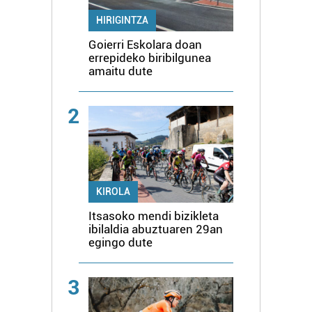
HIRIGINTZA
Goierri Eskolara doan
errepideko biribilgunea
amaitu dute
2
KIROLA
Itsasoko mendi bizikleta
ibilaldia abuztuaren 29an
egingo dute
3