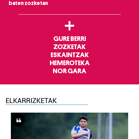
baten zozketan
+
GURE BERRI
ZOZKETAK
ESKAINTZAK
HEMEROTEKA
NOR GARA
ELKARRIZKETAK