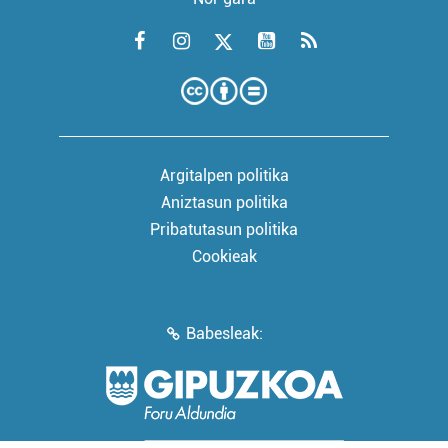
Argitalpen politika
Aniztasun politika
Pribatutasun politika
Cookieak
Babesleak: