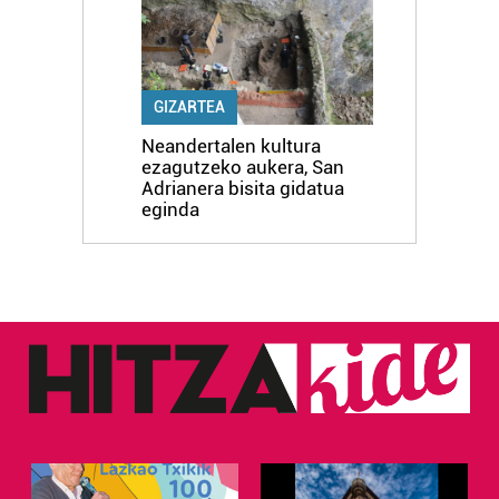
GIZARTEA
Neandertalen kultura
ezagutzeko aukera, San
Adrianera bisita gidatua
eginda