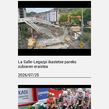
La Salle-Legazpi ikastetxe pareko
zubiaren eraistea
2026/07/25