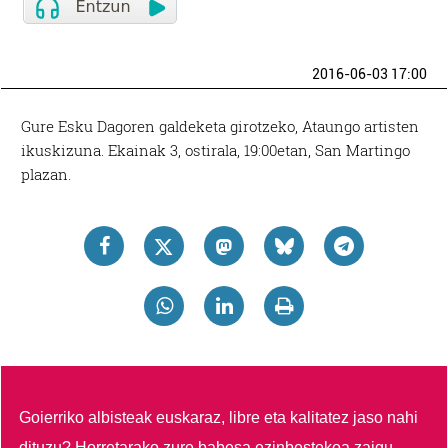
2016-06-03 17:00
Gure Esku Dagoren galdeketa girotzeko, Ataungo artisten
ikuskizuna. Ekainak 3, ostirala, 19:00etan, San Martingo
plazan.
Goierriko albisteak euskaraz, libre eta kalitatez jaso nahi
dituzu?
Horretarako zure babesa ezinbestekoa zaigu.