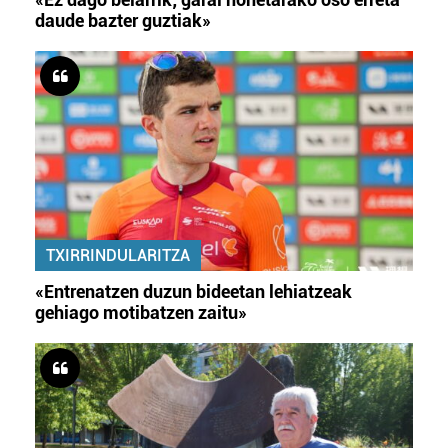
daude bazter guztiak»
TXIRRINDULARITZA
«Entrenatzen duzun bideetan lehiatzeak
gehiago motibatzen zaitu»