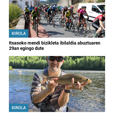
KIROLA
Itsasoko mendi bizikleta ibilaldia abuztuaren
29an egingo dute
KIROLA