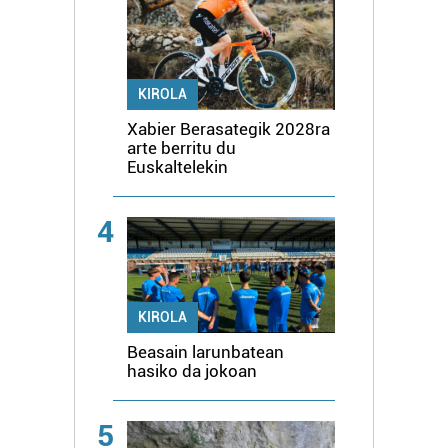
KIROLA
Xabier Berasategik 2028ra
arte berritu du
Euskaltelekin
4
KIROLA
Beasain larunbatean
hasiko da jokoan
5