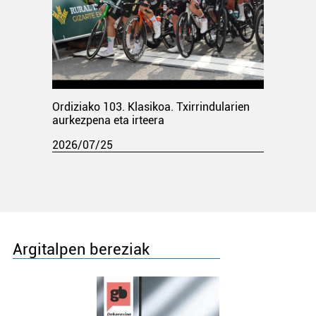
Ordiziako 103. Klasikoa. Txirrindularien
aurkezpena eta irteera
2026/07/25
Argitalpen bereziak