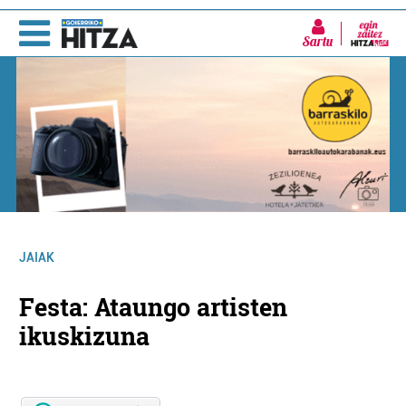
Sartu
JAIAK
Festa: Ataungo artisten
ikuskizuna