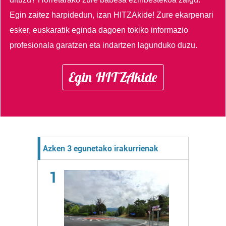
Egin zaitez harpidedun, izan HITZAkide!
Zure ekarpenari
esker, euskaratik eginda dagoen tokiko informazio
profesionala garatzen eta indartzen lagunduko duzu.
Egin HITZAkide
Azken 3 egunetako irakurrienak
1