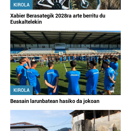
KIROLA
Xabier Berasategik 2028ra arte berritu du
Euskaltelekin
KIROLA
Beasain larunbatean hasiko da jokoan