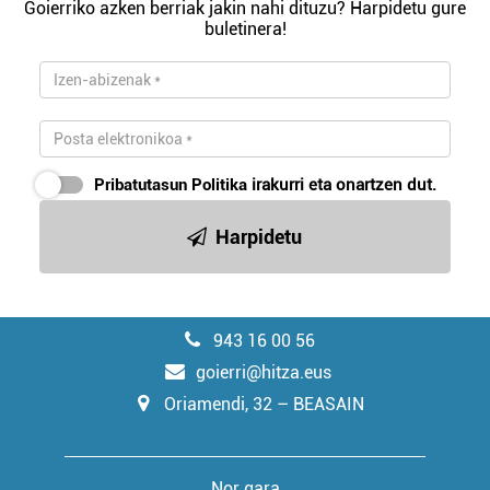
Goierriko azken berriak jakin nahi dituzu? Harpidetu gure
buletinera!
Pribatutasun Politika
irakurri eta onartzen dut.
Harpidetu
943 16 00 56
goierri@hitza.eus
Oriamendi, 32 – BEASAIN
Nor gara