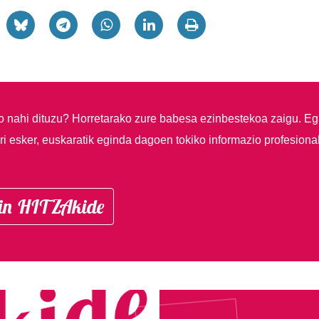
so nahi dituzu?
Horretarako zure babesa ezinbestekoa zaigu. Eg
i esker, euskaratik eginda dagoen tokiko informazio profesiona
in HITZAkide