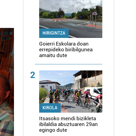
HIRIGINTZA
Goierri Eskolara doan
errepideko biribilgunea
amaitu dute
2
KIROLA
Itsasoko mendi bizikleta
ibilaldia abuztuaren 29an
egingo dute