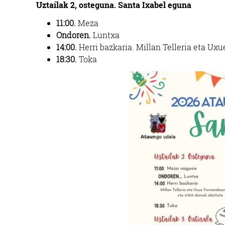
Uztailak 2, osteguna. Santa Ixabel eguna
11:00.
Meza
Ondoren.
Luntxa
14:00.
Herri bazkaria. Millan Telleria eta Uxue
18:30.
Toka