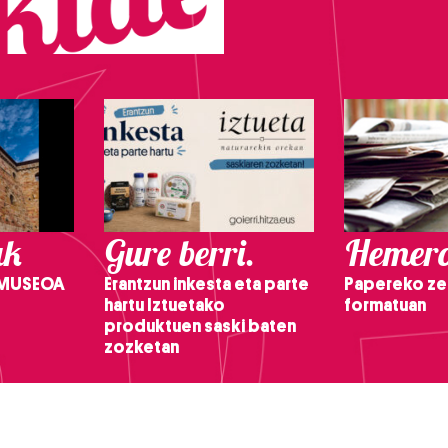
ak
Gure berri.
Hemero
 MUSEOA
Erantzun inkesta eta parte
Papereko ze
hartu Iztuetako
formatuan
produktuen saski baten
zozketan