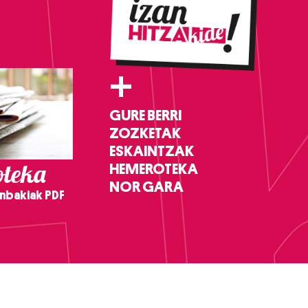
+
GURE BERRI
ZOZKETAK
ESKAINTZAK
teka
HEMEROTEKA
NOR GARA
nbakiak PDF