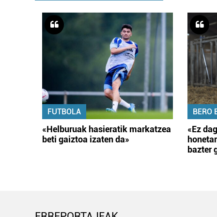
FUTBOLA
BERO 
«Helburuak hasieratik markatzea
«Ez dag
beti gaiztoa izaten da»
honetar
bazter 
ERREPORTAJEAK