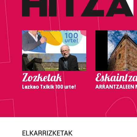
Zozketak
Eskaintz
Lazkao Txikik 100 urte!
ARRANTZALEEN
ELKARRIZKETAK