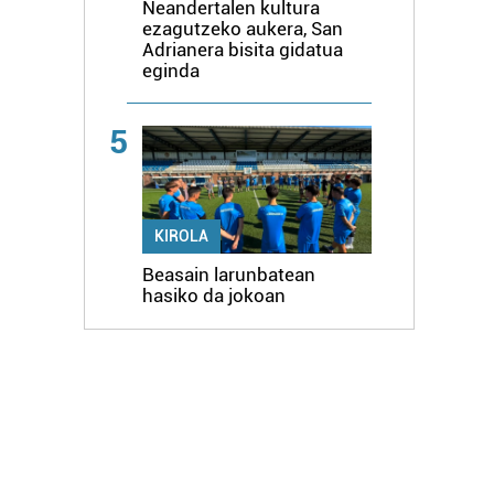
Neandertalen kultura
ezagutzeko aukera, San
Adrianera bisita gidatua
eginda
5
KIROLA
Beasain larunbatean
hasiko da jokoan