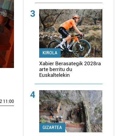
3
KIROLA
Xabier Berasategik 2028ra
arte berritu du
Euskaltelekin
4
2 11:00
GIZARTEA