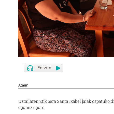
Ataun
Uztailaren 2tik 5era Santa Ixabel jaiak ospatuko 
egunez egun: