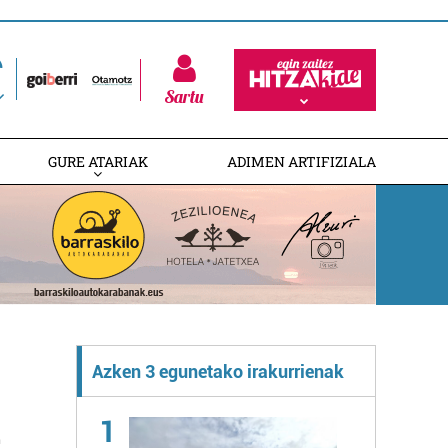
Sartu
GURE ATARIAK
ADIMEN ARTIFIZIALA
Azken 3 egunetako irakurrienak
l
1