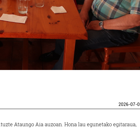
2026-07-0
dituzte Ataungo Aia auzoan. Hona lau egunetako egitaraua,