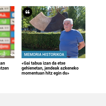
MEMORIA HISTORIKOA
tan
«Gai tabua izan da etxe
atzen
gehienetan, jendeak azkeneko
momentuan hitz egin du»