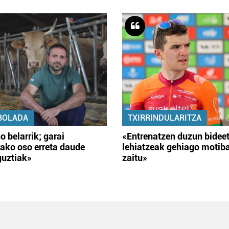
BOLADA
TXIRRINDULARITZA
o belarrik; garai
«Entrenatzen duzun bidee
ako oso erreta daude
lehiatzeak gehiago motib
guztiak»
zaitu»