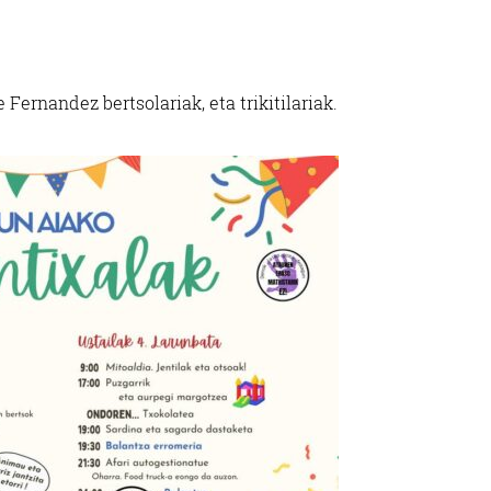
 Fernandez bertsolariak, eta trikitilariak.