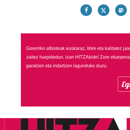
Goierriko albisteak euskaraz, libre eta kalitatez ja
zaitez harpidedun, izan HITZAkide!
Zure ekarpenar
garatzen eta indartzen lagunduko duzu.
Eg