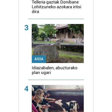
Telleria gaztak Donibane
Lohitzuneko azokara iritsi
dira
3
AISIA
Idiazabalen, abuzturako
plan ugari
4