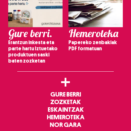
Gure berri.
Hemeroteka
Erantzun inkesta eta
Papereko zenbakiak
parte hartu Iztuetako
PDF formatuan
produktuen saski
baten zozketan
+
GURE BERRI
ZOZKETAK
ESKAINTZAK
HEMEROTEKA
NOR GARA