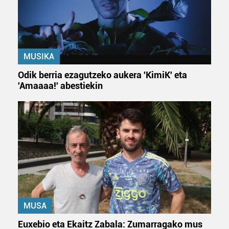
MUSIKA
Odik berria ezagutzeko aukera 'KimiK' eta
'Amaaaa!' abestiekin
MUSA
Euxebio eta Ekaitz Zabala: Zumarragako mus