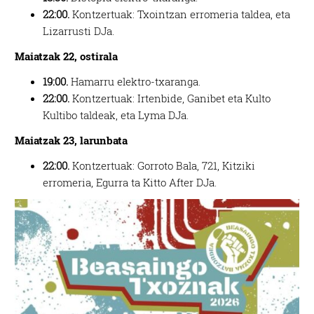
22:00.
Kontzertuak: Txointzan erromeria taldea, eta
Lizarrusti DJa.
Maiatzak 22, ostirala
19:00.
Hamarru elektro-txaranga.
22:00.
Kontzertuak: Irtenbide,
Ganibet eta Kulto
Kultibo taldeak, eta Lyma DJa.
Maiatzak 23, larunbata
22:00.
Kontzertuak: Gorroto Bala, 721, Kitziki
erromeria, Egurra ta Kitto After DJa.