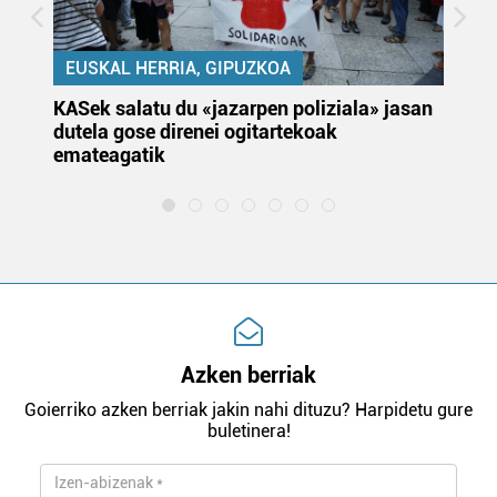
EUSKAL HERRIA, GIPUZKOA
KASek salatu du «jazarpen poliziala» jasan
Pa
dutela gose direnei ogitartekoak
da
emateagatik
«s
Azken berriak
Goierriko azken berriak jakin nahi dituzu? Harpidetu gure
buletinera!