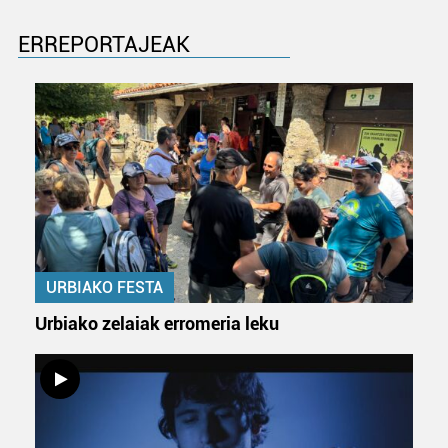
datuen atalean. Edozein unetan alda edo ken dezakezu
zure baimena Cookieen adierazpenean.
ERREPORTAJEAK
Webgune honek cookie propioak eta hirugarrenen cookie-
fitxategiak erabiltzen ditu. Zure esperientzia eta
zerbitzuak hobetzeko asmoz, cookie teknologiaz
baliatzen gara. Ohar hau onartuz gero, teknologia hori
erabiltzeko baimen esplizitua ematen diguzu.
Gehiago
irakurri
URBIAKO FESTA
Urbiako zelaiak erromeria leku