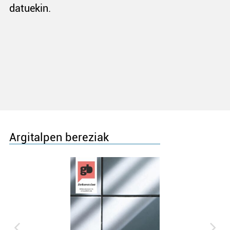
datuekin.
Argitalpen bereziak