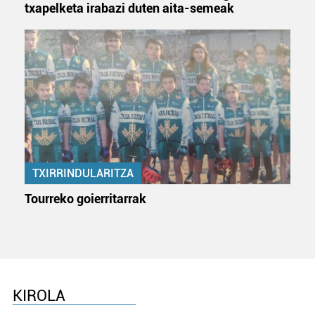
txapelketa irabazi duten aita-semeak
TXIRRINDULARITZA
Tourreko goierritarrak
KIROLA