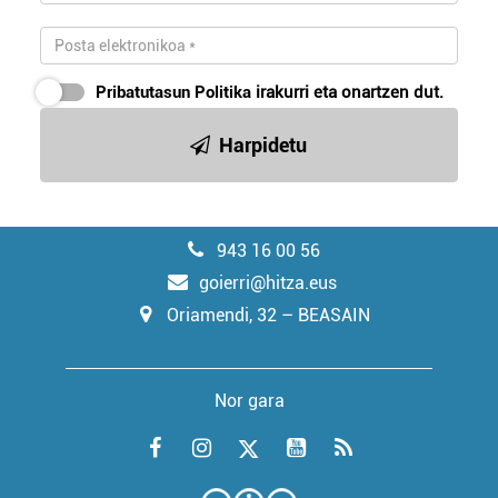
Pribatutasun Politika
irakurri eta onartzen dut.
Harpidetu
943 16 00 56
goierri@hitza.eus
Oriamendi, 32 – BEASAIN
Nor gara