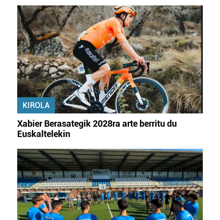
KIROLA
Xabier Berasategik 2028ra arte berritu du
Euskaltelekin