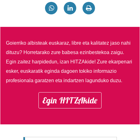
Goierriko albisteak euskaraz, libre eta kalitatez jaso nahi
dituzu?
Horretarako zure babesa ezinbestekoa zaigu.
Egin zaitez harpidedun, izan HITZAkide!
Zure ekarpenari
esker, euskaratik eginda dagoen tokiko informazio
profesionala garatzen eta indartzen lagunduko duzu.
Egin HITZAkide