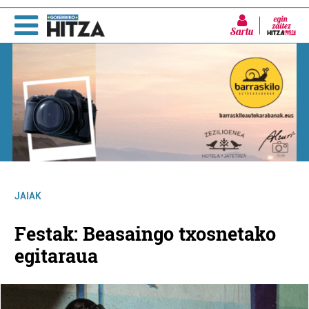
Sartu
JAIAK
Festak: Beasaingo txosnetako
egitaraua