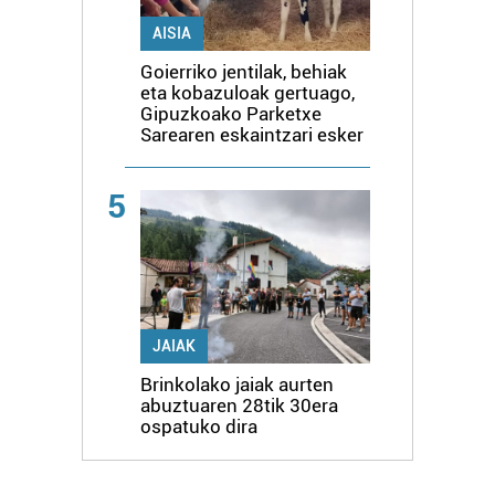
AISIA
Goierriko jentilak, behiak
eta kobazuloak gertuago,
Gipuzkoako Parketxe
Sarearen eskaintzari esker
5
JAIAK
Brinkolako jaiak aurten
abuztuaren 28tik 30era
ospatuko dira