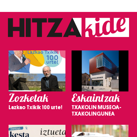
Zozketak
Eskaintzak
Lazkao Txikik 100 urte!
TXAKOLIN MUSEOA-
TXAKOLINGUNEA