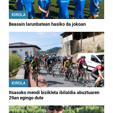
KIROLA
Beasain larunbatean hasiko da jokoan
KIROLA
Itsasoko mendi bizikleta ibilaldia abuztuaren
29an egingo dute