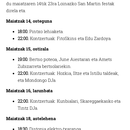
du maiatzaren 14tik 23ra Loinazko San Martin festak
direla eta.
Maiatzak 14, osteguna
18:00.
Pintxo lehiaketa.
22:00.
Kontzertuak: FitoSkins eta Edu Zardoya.
Maiatzak 15, ostirala
19:00.
Bertso poteoa, June Aiestaran eta Amets
Zubizarreta bertsolariekin.
22:00.
Kontzertuak: Hozkia, Iltze
eta Istillu taldeak,
eta Mondongo DJa.
Maiatzak 16, larunbata
22:00.
Kontzertuak: Kunbialari, Skareggaekasko eta
Tintz DJa.
Maiatzak 18, astelehena
18:30.
Distopia elektro-txaranga.