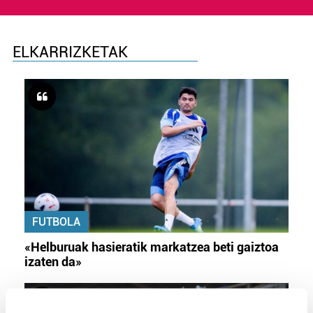
ELKARRIZKETAK
FUTBOLA
«Helburuak hasieratik markatzea beti gaiztoa
izaten da»