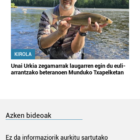
KIROLA
Unai Urkia zegamarrak laugarren egin du euli-
arrantzako beteranoen Munduko Txapelketan
Azken bideoak
Ez da informaziorik aurkitu sartutako