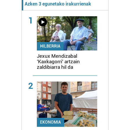
Azken 3 egunetako irakurrienak
1
HILBERRIA
Jexux Mendizabal
'Kaxkagorri' artzain
zaldibiarra hil da
2
EKONOMIA