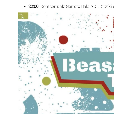
22:00.
Kontzertuak: Gorroto Bala, 721, Kitziki 