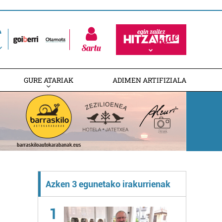
Sartu
GURE ATARIAK
ADIMEN ARTIFIZIALA
Azken 3 egunetako irakurrienak
1