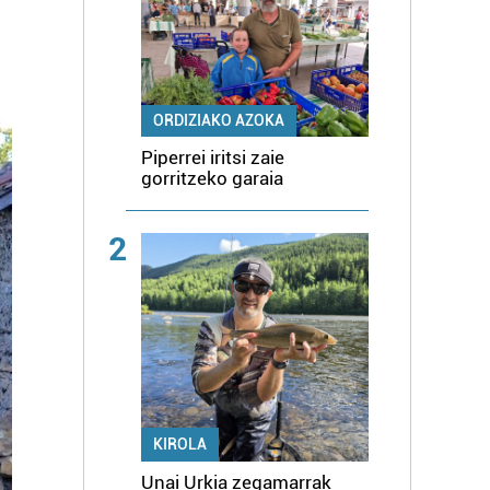
ORDIZIAKO AZOKA
Piperrei iritsi zaie
gorritzeko garaia
2
KIROLA
Unai Urkia zegamarrak