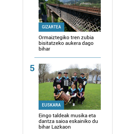
GIZARTEA
Ormaiztegiko tren zubia
bisitatzeko aukera dago
bihar
5
EUSKARA
Eingo taldeak musika eta
dantza saioa eskainiko du
bihar Lazkaon