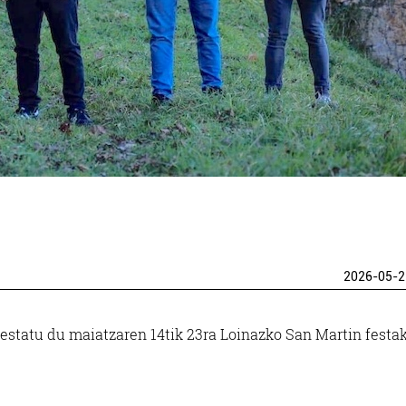
2026-05-2
estatu du maiatzaren 14tik 23ra Loinazko San Martin festa