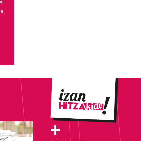
in
la
+