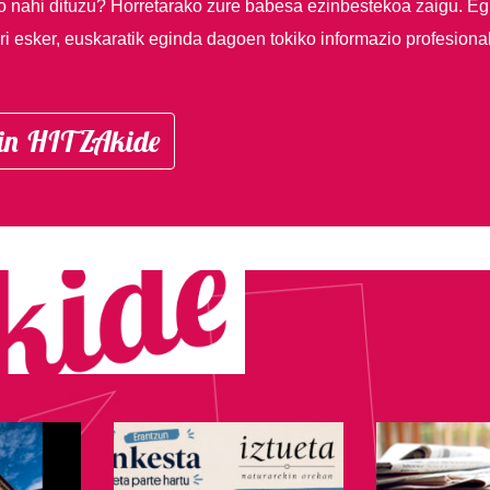
so nahi dituzu?
Horretarako zure babesa ezinbestekoa zaigu. Eg
i esker, euskaratik eginda dagoen tokiko informazio profesiona
in HITZAkide