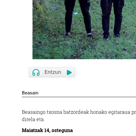
Beasain
Beasaingo txosna batzordeak honako egitaraua pr
direla eta.
Maiatzak 14, osteguna