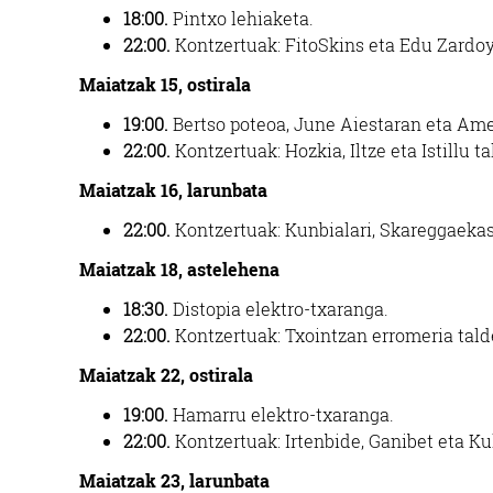
18:00.
Pintxo lehiaketa.
22:00.
Kontzertuak: FitoSkins eta Edu Zardoy
Maiatzak 15, ostirala
19:00.
Bertso poteoa, June Aiestaran eta Amet
22:00.
Kontzertuak: Hozkia, Iltze
eta Istillu 
Maiatzak 16, larunbata
22:00.
Kontzertuak: Kunbialari, Skareggaekas
Maiatzak 18, astelehena
18:30.
Distopia elektro-txaranga.
22:00.
Kontzertuak: Txointzan erromeria talde
Maiatzak 22, ostirala
19:00.
Hamarru elektro-txaranga.
22:00.
Kontzertuak: Irtenbide,
Ganibet eta Ku
Maiatzak 23, larunbata