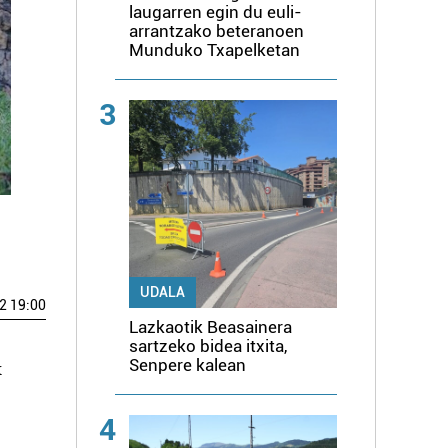
laugarren egin du euli-
arrantzako beteranoen
Munduko Txapelketan
3
UDALA
2 19:00
Lazkaotik Beasainera
sartzeko bidea itxita,
Senpere kalean
k
4