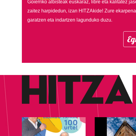
Goierriko albisteak euskaraz, libre eta kalitatez ja
zaitez harpidedun, izan HITZAkide!
Zure ekarpenar
garatzen eta indartzen lagunduko duzu.
Eg