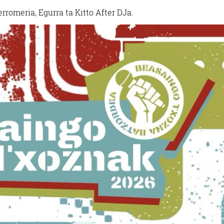
erromeria, Egurra ta Kitto After DJa.