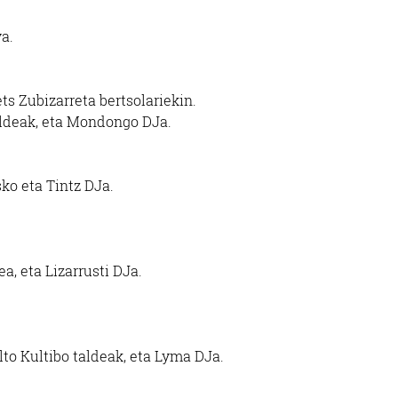
a.
s Zubizarreta bertsolariekin.
taldeak, eta Mondongo DJa.
ko eta Tintz DJa.
a, eta Lizarrusti DJa.
lto Kultibo taldeak, eta Lyma DJa.