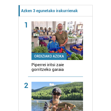
Azken 3 egunetako irakurrienak
1
ORDIZIAKO AZOKA
Piperrei iritsi zaie
gorritzeko garaia
2