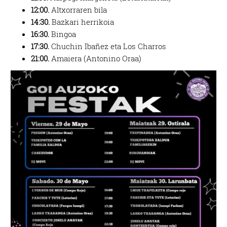
12:00.
Altxorraren bila
14:30.
Bazkari herrikoia
16:30.
Bingoa
17:30.
Chuchin Ibañez eta Los Charros
21:00.
Amaiera (Antonino Oraa)