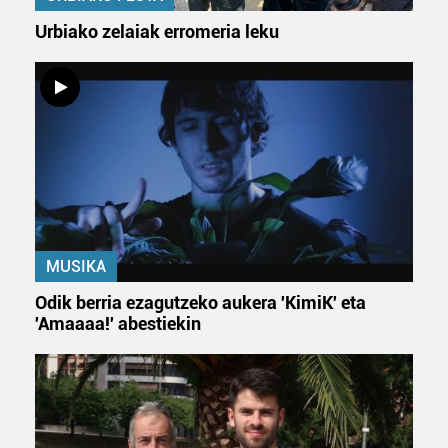
Urbiako zelaiak erromeria leku
MUSIKA
Odik berria ezagutzeko aukera 'KimiK' eta
'Amaaaa!' abestiekin