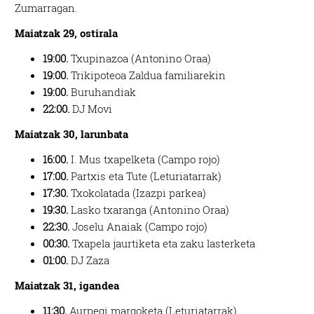
Zumarragan.
Maiatzak 29, ostirala
19:00.
Txupinazoa (Antonino Oraa)
19:00.
Trikipoteoa Zaldua familiarekin
19:00.
Buruhandiak
22:00.
DJ Movi
Maiatzak 30, larunbata
16:00.
I. Mus txapelketa (Campo rojo)
17:00.
Partxis eta Tute (Leturiatarrak)
17:30.
Txokolatada (Izazpi parkea)
19:30.
Lasko txaranga (Antonino Oraa)
22:30.
Joselu Anaiak (Campo rojo)
00:30.
Txapela jaurtiketa eta zaku lasterketa
01:00.
DJ Zaza
Maiatzak 31, igandea
11:30.
Aurpegi margoketa (Leturiatarrak)