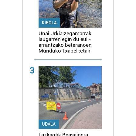
KIROLA
Unai Urkia zegamarrak
laugarren egin du euli-
arrantzako beteranoen
Munduko Txapelketan
3
UDALA
Lazkaotik Beasainera