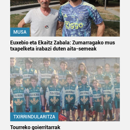
MUSA
Euxebio eta Ekaitz Zabala: Zumarragako mus
txapelketa irabazi duten aita-semeak
TXIRRINDULARITZA
Tourreko goierritarrak