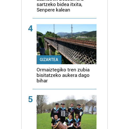
sartzeko bidea itxita,
Senpere kalean
4
GIZARTEA
Ormaiztegiko tren zubia
bisitatzeko aukera dago
bihar
5