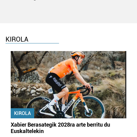
KIROLA
KIROLA
Xabier Berasategik 2028ra arte berritu du
Euskaltelekin