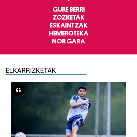
GURE BERRI
ZOZKETAK
ESKAINTZAK
HEMEROTEKA
NOR GARA
ELKARRIZKETAK