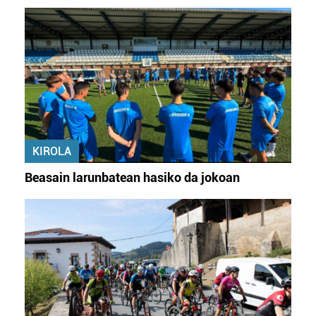
KIROLA
Beasain larunbatean hasiko da jokoan