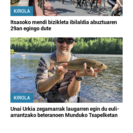
KIROLA
Itsasoko mendi bizikleta ibilaldia abuztuaren
29an egingo dute
KIROLA
Unai Urkia zegamarrak laugarren egin du euli-
arrantzako beteranoen Munduko Txapelketan