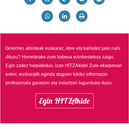
Goierriko albisteak euskaraz, libre eta kalitatez jaso nahi
dituzu?
Horretarako zure babesa ezinbestekoa zaigu.
Egin zaitez harpidedun, izan HITZAkide!
Zure ekarpenari
esker, euskaratik eginda dagoen tokiko informazio
profesionala garatzen eta indartzen lagunduko duzu.
Egin HITZAkide