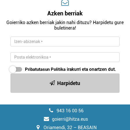
Azken berriak
Goierriko azken berriak jakin nahi dituzu? Harpidetu gure
buletinera!
Pribatutasun Politika
irakurri eta onartzen dut.
Harpidetu
943 16 00 56
goierri@hitza.eus
Oriamendi, 32 – BEASAIN