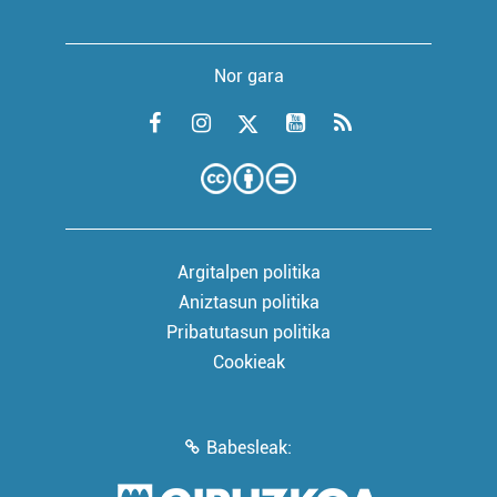
Nor gara
Argitalpen politika
Aniztasun politika
Pribatutasun politika
Cookieak
Babesleak: