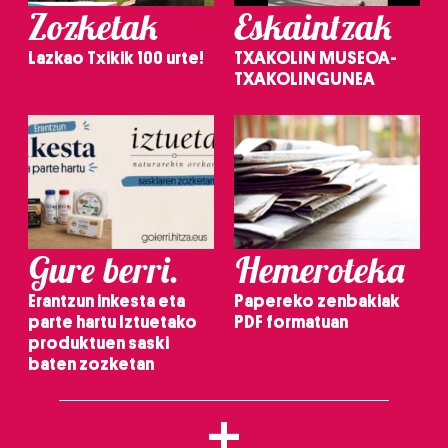
Zozketak
Eskaintzak
Lazkao Txikik 100 urte!
TXAKOLIN MUSEOA-
TXAKOLINGUNEA
Gure berri.
Hemeroteka
Erantzun inkesta eta
Papereko zenbakiak
parte hartu Iztuetako
PDF formatuan
produktuen saski
baten zozketan
+