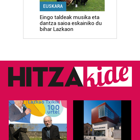
EUSKARA
Eingo taldeak musika eta
dantza saioa eskainiko du
bihar Lazkaon