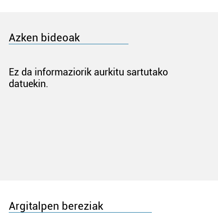
Azken bideoak
Ez da informaziorik aurkitu sartutako
datuekin.
Argitalpen bereziak