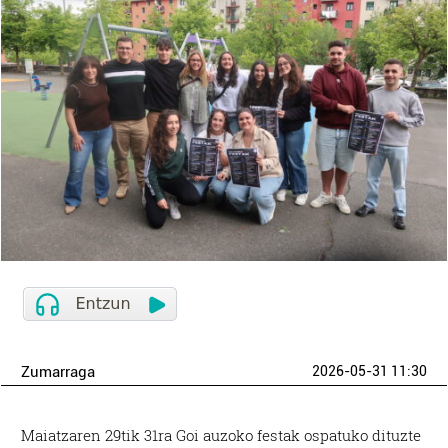
Zumarraga
2026-05-31 11:30
Maiatzaren 29tik 31ra Goi auzoko festak ospatuko dituzte