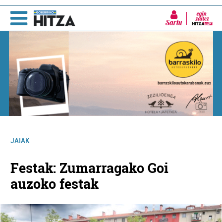
Sartu
JAIAK
Festak: Zumarragako Goi
auzoko festak