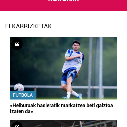
ELKARRIZKETAK
FUTBOLA
«Helburuak hasieratik markatzea beti gaiztoa
izaten da»