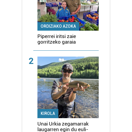
ORDIZIAKO AZOKA
Piperrei iritsi zaie
gorritzeko garaia
2
KIROLA
Unai Urkia zegamarrak
laugarren egin du euli-