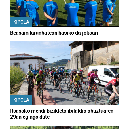
KIROLA
Beasain larunbatean hasiko da jokoan
KIROLA
Itsasoko mendi bizikleta ibilaldia abuztuaren
29an egingo dute