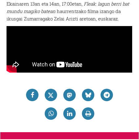
Ekainaren 13an eta 14an, 17:00etan,
Fleak: lagun berri bat
mundu magiko batean
haurrentzako filma izango da
ikusgai Zumarragako Zelai Arizti aretoan, euskaraz.