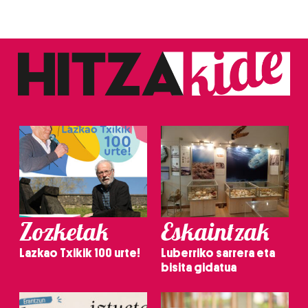
Zozketak
Eskaintzak
Lazkao Txikik 100 urte!
Luberriko sarrera eta
bisita gidatua