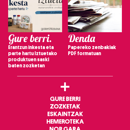
Gure berri.
Denda
Erantzun inkesta eta
Papereko zenbakiak
parte hartu Iztuetako
PDF formatuan
produktuen saski
baten zozketan
+
GURE BERRI
ZOZKETAK
ESKAINTZAK
HEMEROTEKA
NOR GARA