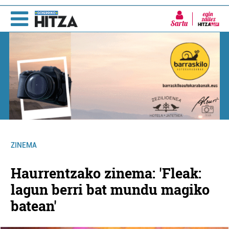
Sartu
ZINEMA
Haurrentzako zinema: 'Fleak:
lagun berri bat mundu magiko
batean'