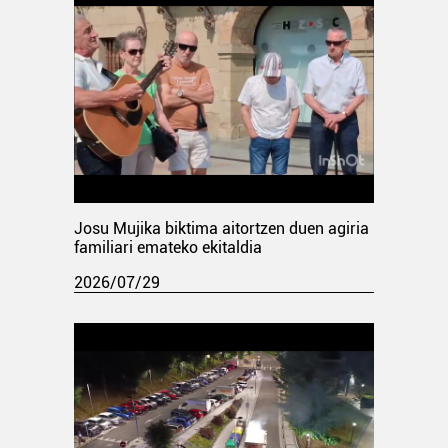
Josu Mujika biktima aitortzen duen agiria
familiari emateko ekitaldia
2026/07/29