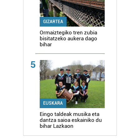
GIZARTEA
Ormaiztegiko tren zubia
bisitatzeko aukera dago
bihar
5
EUSKARA
Eingo taldeak musika eta
dantza saioa eskainiko du
bihar Lazkaon