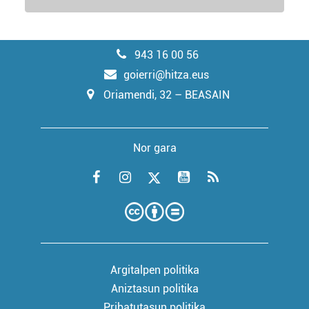
943 16 00 56
goierri@hitza.eus
Oriamendi, 32 – BEASAIN
Nor gara
Argitalpen politika
Aniztasun politika
Pribatutasun politika