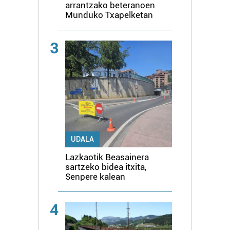
arrantzako beteranoen
Munduko Txapelketan
3
UDALA
Lazkaotik Beasainera
sartzeko bidea itxita,
Senpere kalean
4