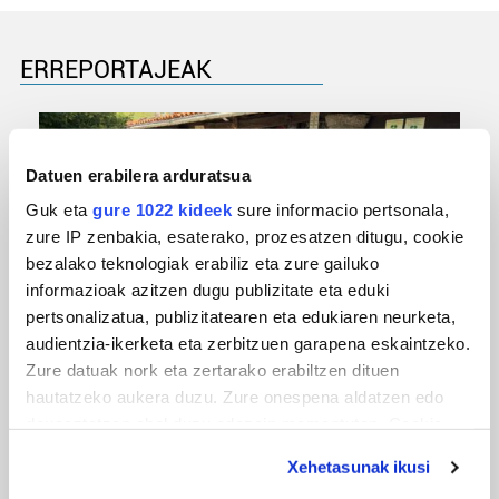
ERREPORTAJEAK
Datuen erabilera arduratsua
Guk eta
gure 1022 kideek
sure informacio pertsonala,
zure IP zenbakia, esaterako, prozesatzen ditugu, cookie
bezalako teknologiak erabiliz eta zure gailuko
informazioak azitzen dugu publizitate eta eduki
pertsonalizatua, publizitatearen eta edukiaren neurketa,
URBIAKO FESTA
audientzia-ikerketa eta zerbitzuen garapena eskaintzeko.
Zure datuak nork eta zertarako erabiltzen dituen
Urbiako zelaiak erromeria leku
hautatzeko aukera duzu. Zure onespena aldatzen edo
deuseztatzen ahal duzu edozein momentutan, Cookie
deklaraziotik edo Privacy triggerean klikatuz.
Xehetasunak ikusi