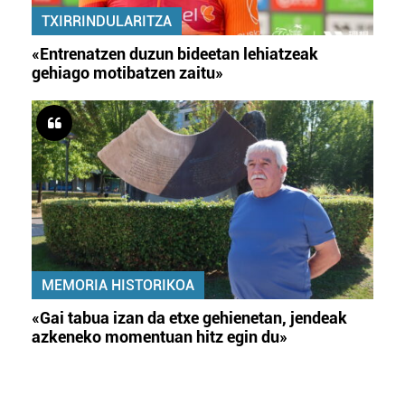
TXIRRINDULARITZA
«Entrenatzen duzun bideetan lehiatzeak
gehiago motibatzen zaitu»
MEMORIA HISTORIKOA
«Gai tabua izan da etxe gehienetan, jendeak
azkeneko momentuan hitz egin du»