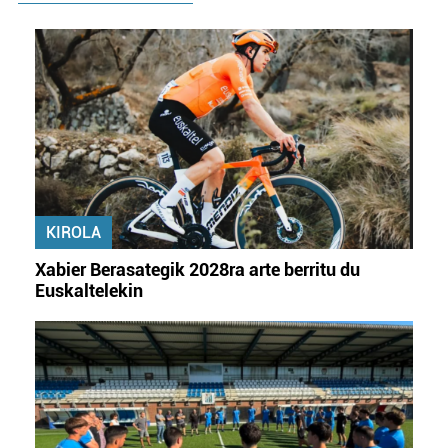
KIROLA
Xabier Berasategik 2028ra arte berritu du
Euskaltelekin