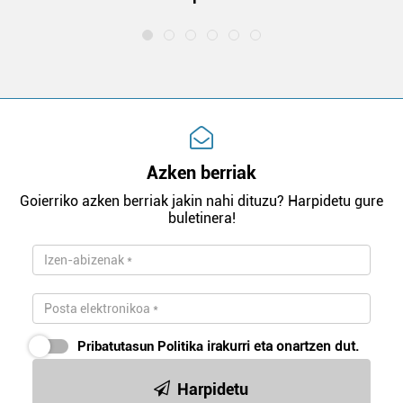
Azken berriak
Goierriko azken berriak jakin nahi dituzu? Harpidetu gure
buletinera!
Pribatutasun Politika
irakurri eta onartzen dut.
Harpidetu