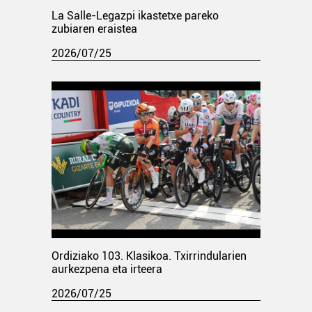
La Salle-Legazpi ikastetxe pareko
zubiaren eraistea
2026/07/25
Ordiziako 103. Klasikoa. Txirrindularien
aurkezpena eta irteera
2026/07/25