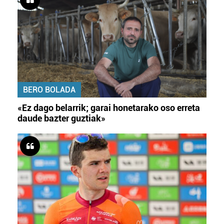
BERO BOLADA
«Ez dago belarrik; garai honetarako oso erreta
daude bazter guztiak»