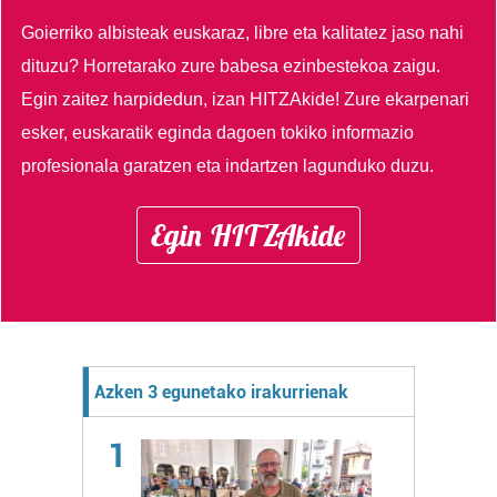
Goierriko albisteak euskaraz, libre eta kalitatez jaso nahi
dituzu?
Horretarako zure babesa ezinbestekoa zaigu.
Egin zaitez harpidedun, izan HITZAkide!
Zure ekarpenari
esker, euskaratik eginda dagoen tokiko informazio
profesionala garatzen eta indartzen lagunduko duzu.
Egin HITZAkide
Azken 3 egunetako irakurrienak
1