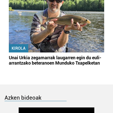
KIROLA
Unai Urkia zegamarrak laugarren egin du euli-
arrantzako beteranoen Munduko Txapelketan
Azken bideoak