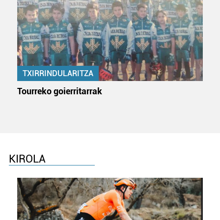
dezakezun ikusteko.
Lortu zure datu pertsonalak prozesatzeko moduari
buruzko informazio gehiago eta ezarri zure lehentasunak
datuen atalean. Edozein unetan alda edo ken dezakezu
zure baimena Cookieen adierazpenean.
TXIRRINDULARITZA
Webgune honek cookie propioak eta hirugarrenen cookie-
Tourreko goierritarrak
fitxategiak erabiltzen ditu. Zure esperientzia eta
zerbitzuak hobetzeko asmoz, cookie teknologiaz
baliatzen gara. Ohar hau onartuz gero, teknologia hori
erabiltzeko baimen esplizitua ematen diguzu.
Gehiago
irakurri
KIROLA