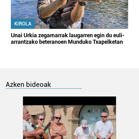
KIROLA
Unai Urkia zegamarrak laugarren egin du euli-
arrantzako beteranoen Munduko Txapelketan
Azken bideoak