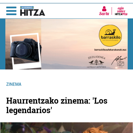
Sartu
ZINEMA
Haurrentzako zinema: 'Los
legendarios'