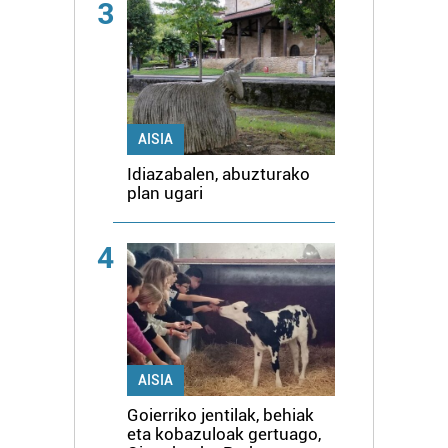
3
AISIA
Idiazabalen, abuzturako
plan ugari
4
AISIA
Goierriko jentilak, behiak
eta kobazuloak gertuago,