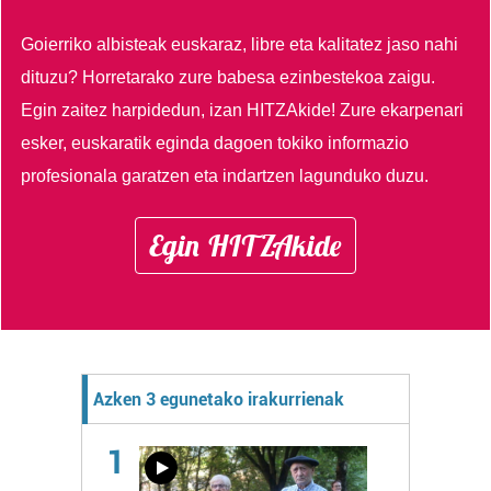
Goierriko albisteak euskaraz, libre eta kalitatez jaso nahi
dituzu?
Horretarako zure babesa ezinbestekoa zaigu.
Egin zaitez harpidedun, izan HITZAkide!
Zure ekarpenari
esker, euskaratik eginda dagoen tokiko informazio
profesionala garatzen eta indartzen lagunduko duzu.
Egin HITZAkide
Azken 3 egunetako irakurrienak
1