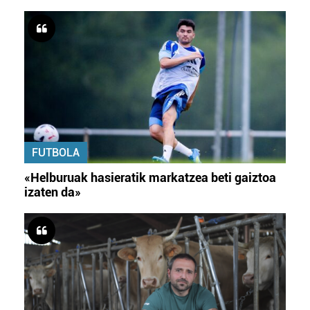
FUTBOLA
«Helburuak hasieratik markatzea beti gaiztoa
izaten da»