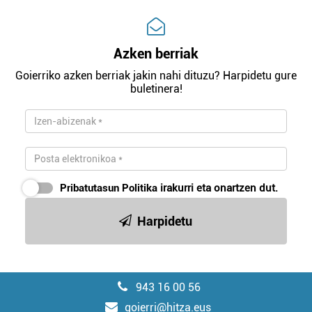
Azken berriak
Goierriko azken berriak jakin nahi dituzu? Harpidetu gure
buletinera!
Pribatutasun Politika
irakurri eta onartzen dut.
Harpidetu
943 16 00 56
goierri@hitza.eus