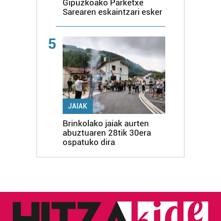
Gipuzkoako Parketxe
Sarearen eskaintzari esker
5
JAIAK
Brinkolako jaiak aurten
abuztuaren 28tik 30era
ospatuko dira