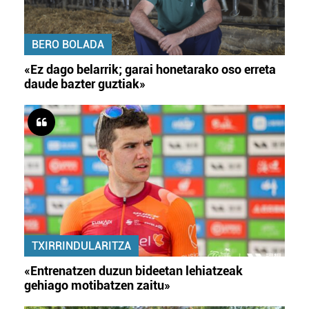
BERO BOLADA
«Ez dago belarrik; garai honetarako oso erreta
daude bazter guztiak»
TXIRRINDULARITZA
«Entrenatzen duzun bideetan lehiatzeak
gehiago motibatzen zaitu»