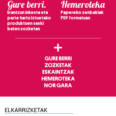
Gure berri.
Hemeroteka
Erantzun inkesta eta
Papereko zenbakiak
parte hartu Iztuetako
PDF formatuan
produktuen saski
baten zozketan
+
GURE BERRI
ZOZKETAK
ESKAINTZAK
HEMEROTEKA
NOR GARA
ELKARRIZKETAK