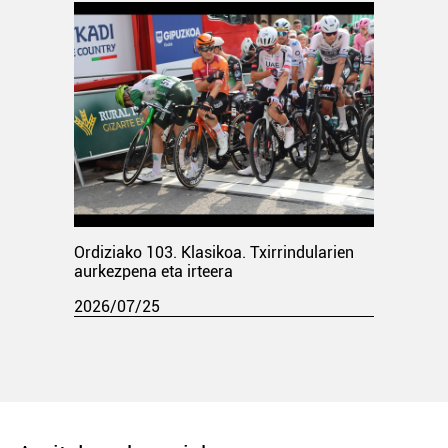
Ordiziako 103. Klasikoa. Txirrindularien
aurkezpena eta irteera
2026/07/25