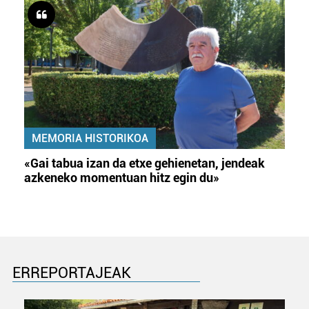
MEMORIA HISTORIKOA
«Gai tabua izan da etxe gehienetan, jendeak
azkeneko momentuan hitz egin du»
ERREPORTAJEAK