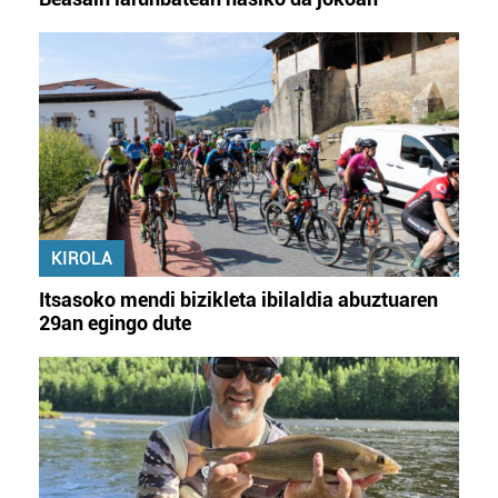
KIROLA
Itsasoko mendi bizikleta ibilaldia abuztuaren
29an egingo dute