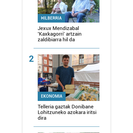
HILBERRIA
Jexux Mendizabal
'Kaxkagorri' artzain
zaldibiarra hil da
2
EKONOMIA
Telleria gaztak Donibane
Lohitzuneko azokara iritsi
dira