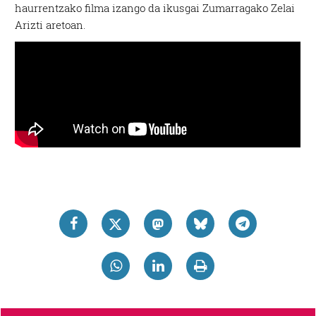
haurrentzako filma izango da ikusgai Zumarragako Zelai
Arizti aretoan.