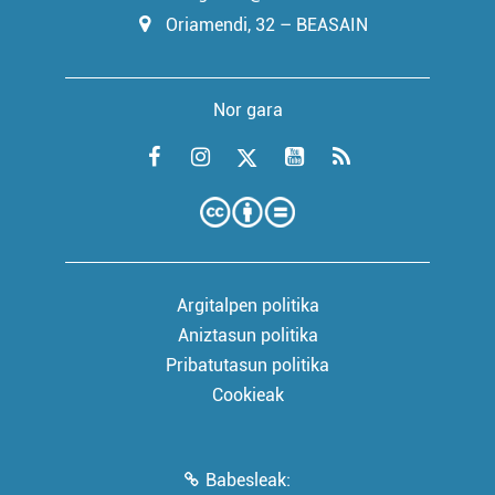
Oriamendi, 32 – BEASAIN
Nor gara
Argitalpen politika
Aniztasun politika
Pribatutasun politika
Cookieak
Babesleak: