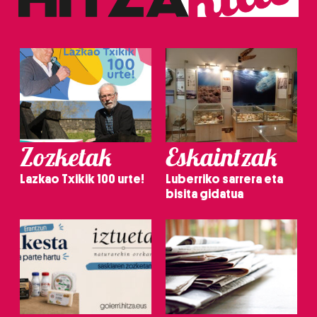
Zozketak
Eskaintzak
Lazkao Txikik 100 urte!
Luberriko sarrera eta
bisita gidatua