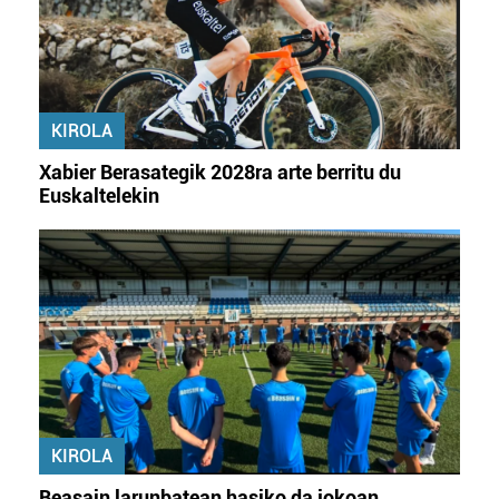
KIROLA
Xabier Berasategik 2028ra arte berritu du
Euskaltelekin
KIROLA
Beasain larunbatean hasiko da jokoan